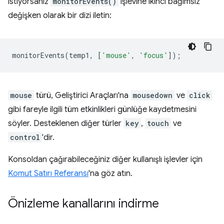
istiyorsanız
monitorEvents()
işlevine ikinci bağımsız
değişken olarak bir dizi iletin:
monitorEvents
(
temp1
,
[
'mouse'
,
'focus'
]);
mouse
türü, Geliştirici Araçları'na
mousedown
ve
click
gibi fareyle ilgili tüm etkinlikleri günlüğe kaydetmesini
söyler. Desteklenen diğer türler
key
,
touch
ve
control
'dir.
Konsoldan çağırabileceğiniz diğer kullanışlı işlevler için
Komut Satırı Referansı
'na göz atın.
Önizleme kanallarını indirme