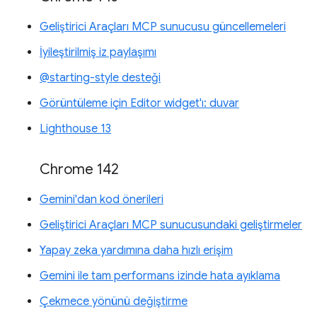
Geliştirici Araçları MCP sunucusu güncellemeleri
İyileştirilmiş iz paylaşımı
@starting-style desteği
Görüntüleme için Editor widget'ı: duvar
Lighthouse 13
Chrome 142
Gemini'dan kod önerileri
Geliştirici Araçları MCP sunucusundaki geliştirmeler
Yapay zeka yardımına daha hızlı erişim
Gemini ile tam performans izinde hata ayıklama
Çekmece yönünü değiştirme