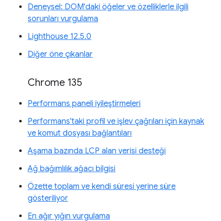
Deneysel: DOM'daki öğeler ve özelliklerle ilgili
sorunları vurgulama
Lighthouse 12.5.0
Diğer öne çıkanlar
Chrome 135
Performans paneli iyileştirmeleri
Performans'taki profil ve işlev çağrıları için kaynak
ve komut dosyası bağlantıları
Aşama bazında LCP alan verisi desteği
Ağ bağımlılık ağacı bilgisi
Özette toplam ve kendi süresi yerine süre
gösteriliyor
En ağır yığın vurgulama