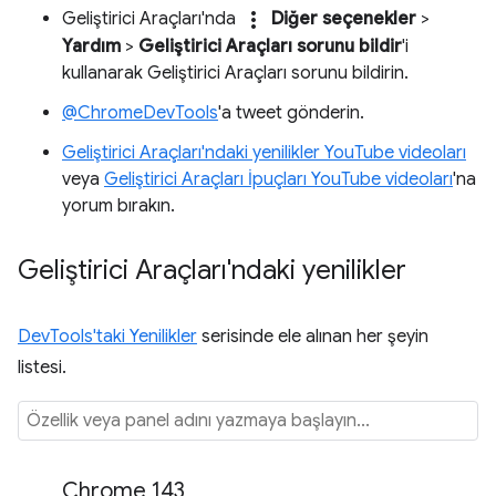
more_vert
Geliştirici Araçları'nda
Diğer seçenekler
>
Yardım
>
Geliştirici Araçları sorunu bildir
'i
kullanarak Geliştirici Araçları sorunu bildirin.
@ChromeDevTools
'a tweet gönderin.
Geliştirici Araçları'ndaki yenilikler YouTube videoları
veya
Geliştirici Araçları İpuçları YouTube videoları
'na
yorum bırakın.
Geliştirici Araçları'ndaki yenilikler
DevTools'taki Yenilikler
serisinde ele alınan her şeyin
listesi.
Chrome 143