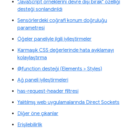
"JavaScript örneklerini devre dışı bırak" özelliği
desteği sonlandırıldı
Sensörlerdeki coğrafi konum doğruluğu
parametresi
Öğeler paneliyle ilgili iyileştirmeler
Karmaşık CSS değerlerinde hata ayıklamayı
kolaylaştırma
@function desteği (Elements > Styles)
Ağ paneli iyileştirmeleri
has-request-header filtresi
Yalıtılmış web uygulamalarında Direct Sockets
Diğer öne çıkanlar
Erişilebilirlik