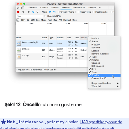
Şekil 12
.
Öncelik
sütununu gösterme
Not:
ve
alanları,
HAR spesifikasyonunda
_initiator
_priority
özel alanların alt çizgiyle başlaması gerektiği belirtildiğinden alt