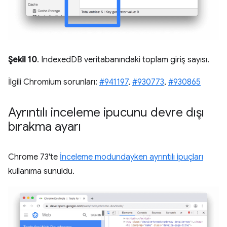
Şekil 10
. IndexedDB veritabanındaki toplam giriş sayısı.
İlgili Chromium sorunları:
#941197
,
#930773
,
#930865
Ayrıntılı inceleme ipucunu devre dışı
bırakma ayarı
Chrome 73'te
İnceleme modundayken ayrıntılı ipuçları
kullanıma sunuldu.