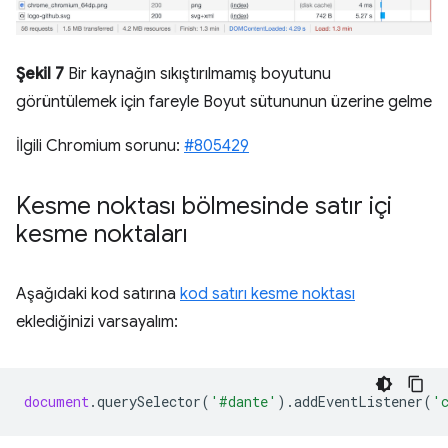
Şekil 7
Bir kaynağın sıkıştırılmamış boyutunu
görüntülemek için fareyle Boyut sütununun üzerine gelme
İlgili Chromium sorunu:
#805429
Kesme noktası bölmesinde satır içi
kesme noktaları
Aşağıdaki kod satırına
kod satırı kesme noktası
eklediğinizi varsayalım:
document
.
querySelector
(
'#dante'
).
addEventListener
(
'