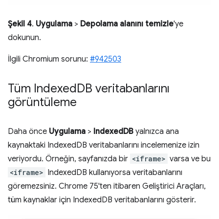
Şekil 4
.
Uygulama
>
Depolama alanını temizle
'ye
dokunun.
İlgili Chromium sorunu:
#942503
Tüm Indexed
DB veritabanlarını
görüntüleme
Daha önce
Uygulama
>
IndexedDB
yalnızca ana
kaynaktaki IndexedDB veritabanlarını incelemenize izin
veriyordu. Örneğin, sayfanızda bir
<iframe>
varsa ve bu
<iframe>
IndexedDB kullanıyorsa veritabanlarını
göremezsiniz. Chrome 75'ten itibaren Geliştirici Araçları,
tüm kaynaklar için IndexedDB veritabanlarını gösterir.