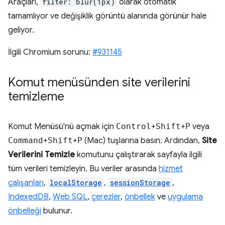
Araçları,
filter: blur(1px)
olarak otomatik
tamamlıyor ve değişiklik görüntü alanında görünür hale
geliyor.
İlgili Chromium sorunu:
#931145
Komut menüsünden site verilerini
temizleme
Komut Menüsü'nü açmak için
Control
+
Shift
+
P
veya
Command
+
Shift
+
P
(Mac) tuşlarına basın. Ardından,
Site
Verilerini Temizle
komutunu çalıştırarak sayfayla ilgili
tüm verileri temizleyin. Bu veriler arasında
hizmet
çalışanları
,
localStorage
,
sessionStorage
,
IndexedDB
,
Web SQL
,
çerezler
,
önbellek
ve
uygulama
önbelleği
bulunur.