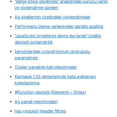
"Belge isteği gecikmesi" analizindeki sunucu yanıtı
ve yönlendirme süreleri
Ağ isteklerinin özetindeki yönlendirmeler
Performans izleme verilerindeki gürültü azaltıldı
"JavaScript örneklerini devre dışı bırak" özelliği
desteği sonlandırıldı
Sensörlerdeki coğrafi konum doğruluğu
parametresi
Öğeler paneliyle ilgili iyileştirmeler
Karmaşık CSS değerlerinde hata ayıklamayı
kolaylaştırma
@function desteği (Elements > Styles)
Ağ paneli iyileştirmeleri
has-request-header filtresi