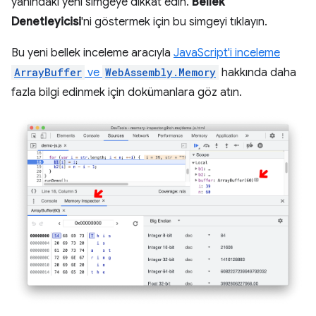
yanındaki yeni simgeye dikkat edin.
Bellek
Denetleyicisi
'ni göstermek için bu simgeyi tıklayın.
Bu yeni bellek inceleme aracıyla
JavaScript'i inceleme
ArrayBuffer
ve
WebAssembly.Memory
hakkında daha
fazla bilgi edinmek için dokümanlara göz atın.