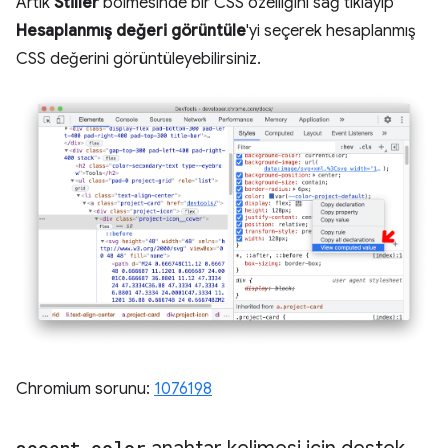
Artık
Stiller
bölmesinde bir CSS özelliğini sağ tıklayıp
Hesaplanmış değeri görüntüle
'yi seçerek hesaplanmış
CSS değerini görüntüleyebilirsiniz.
Chromium sorunu:
1076198