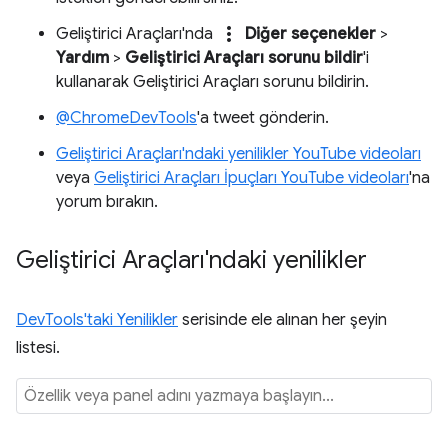
more_vert
Geliştirici Araçları'nda
Diğer seçenekler
>
Yardım
>
Geliştirici Araçları sorunu bildir
'i
kullanarak Geliştirici Araçları sorunu bildirin.
@ChromeDevTools
'a tweet gönderin.
Geliştirici Araçları'ndaki yenilikler YouTube videoları
veya
Geliştirici Araçları İpuçları YouTube videoları
'na
yorum bırakın.
Geliştirici Araçları'ndaki yenilikler
DevTools'taki Yenilikler
serisinde ele alınan her şeyin
listesi.