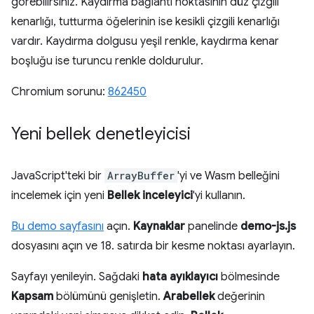
görebilirsiniz. Kaydırma bağlantı noktasının düz çizgili
kenarlığı, tutturma öğelerinin ise kesikli çizgili kenarlığı
vardır. Kaydırma dolgusu yeşil renkle, kaydırma kenar
boşluğu ise turuncu renkle doldurulur.
Chromium sorunu:
862450
Yeni bellek denetleyicisi
JavaScript'teki bir
ArrayBuffer
'yi ve Wasm belleğini
incelemek için yeni
Bellek inceleyici
'yi kullanın.
Bu demo sayfasını
açın.
Kaynaklar
panelinde
demo-js.js
dosyasını açın ve 18. satırda bir kesme noktası ayarlayın.
Sayfayı yenileyin. Sağdaki
hata ayıklayıcı
bölmesinde
Kapsam
bölümünü genişletin.
Arabellek
değerinin