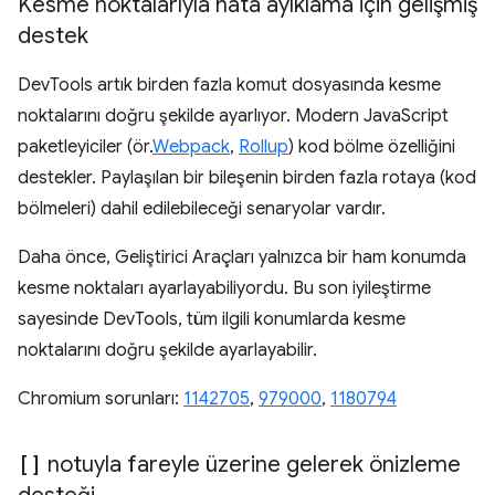
Kesme noktalarıyla hata ayıklama için gelişmiş
destek
DevTools artık birden fazla komut dosyasında kesme
noktalarını doğru şekilde ayarlıyor. Modern JavaScript
paketleyiciler (ör.
Webpack
,
Rollup
) kod bölme özelliğini
destekler. Paylaşılan bir bileşenin birden fazla rotaya (kod
bölmeleri) dahil edilebileceği senaryolar vardır.
Daha önce, Geliştirici Araçları yalnızca bir ham konumda
kesme noktaları ayarlayabiliyordu. Bu son iyileştirme
sayesinde DevTools, tüm ilgili konumlarda kesme
noktalarını doğru şekilde ayarlayabilir.
Chromium sorunları:
1142705
,
979000
,
1180794
[]
notuyla fareyle üzerine gelerek önizleme