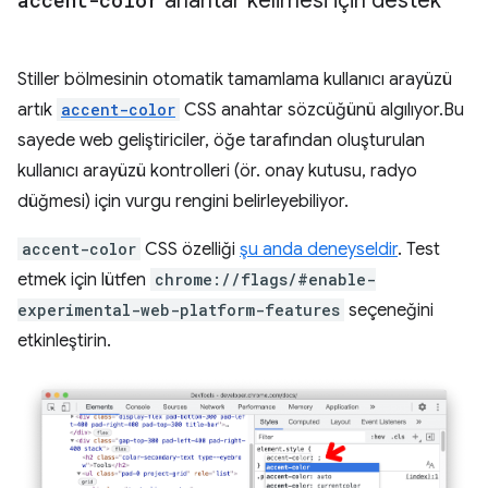
accent-color
anahtar kelimesi için destek
Stiller bölmesinin otomatik tamamlama kullanıcı arayüzü
artık
accent-color
CSS anahtar sözcüğünü algılıyor.Bu
sayede web geliştiriciler, öğe tarafından oluşturulan
kullanıcı arayüzü kontrolleri (ör. onay kutusu, radyo
düğmesi) için vurgu rengini belirleyebiliyor.
accent-color
CSS özelliği
şu anda deneyseldir
. Test
etmek için lütfen
chrome://flags/#enable-
experimental-web-platform-features
seçeneğini
etkinleştirin.