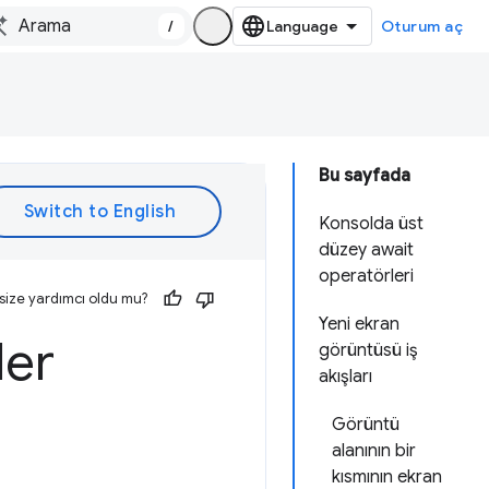
/
Oturum aç
Bu sayfada
Konsolda üst
düzey await
operatörleri
size yardımcı oldu mu?
Yeni ekran
ler
görüntüsü iş
akışları
Görüntü
alanının bir
kısmının ekran