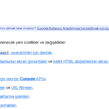
mcı olmak ister misiniz?
Google Kullanıcı Araştırması'na katılmak için 
necek yeni özellikler ve değişiklikler:
await
operatörleri için destek
.
bölümünün ekran görüntüleri
ve
belirli HTML düğümlerinin ekran
çin yeni bir
Console
API'si
.
eler
ve
URL filtreleri
.
ktarma işlemleri
.
kaynakları
.