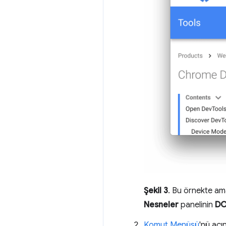
Şekil 3
. Bu örnekte a
Nesneler
panelinin
DO
Komut Menüsü
'nü açın