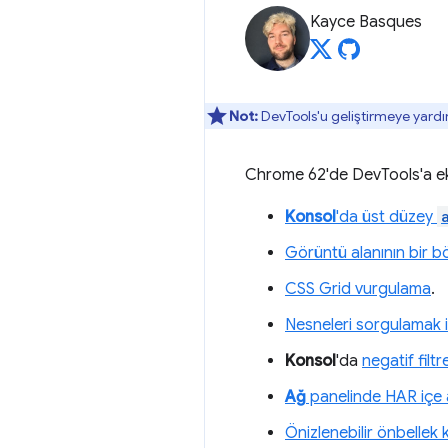
Kayce Basques
Not:
DevTools'u geliştirmeye yardı
Chrome 62'de DevTools'a ekle
Konsol
'da üst düzey
Görüntü alanının bir 
CSS Grid vurgulama
.
Nesneleri sorgulamak i
Konsol
'da
negatif filtr
Ağ
panelinde HAR içe a
Önizlenebilir önbellek 