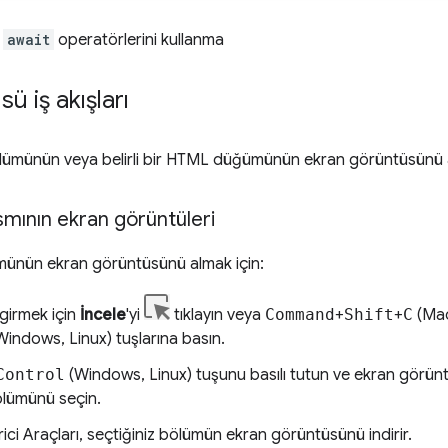
y
await
operatörlerini kullanma
ü iş akışları
ölümünün veya belirli bir HTML düğümünün ekran görüntüsünü al
ısmının ekran görüntüleri
ümünün ekran görüntüsünü almak için:
girmek için
İncele
'yi
tıklayın veya
Command
+
Shift
+
C
(Mac
indows, Linux) tuşlarına basın.
Control
(Windows, Linux) tuşunu basılı tutun ve ekran görünt
lümünü seçin.
irici Araçları, seçtiğiniz bölümün ekran görüntüsünü indirir.