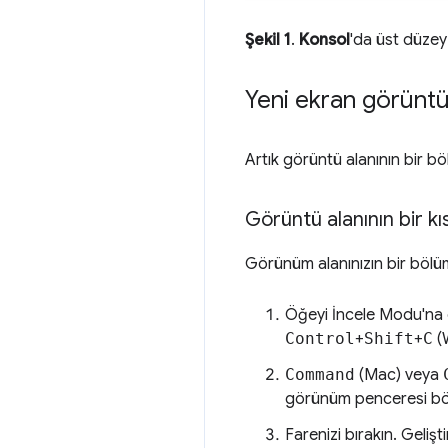
Şekil 1
.
Konsol
'da üst düze
Yeni ekran görüntüs
Artık görüntü alanının bir b
Görüntü alanının bir k
Görünüm alanınızın bir böl
Öğeyi İncele Modu'na 
Control
+
Shift
+
C
(W
Command
(Mac) veya
görünüm penceresi bö
Farenizi bırakın. Gelişt