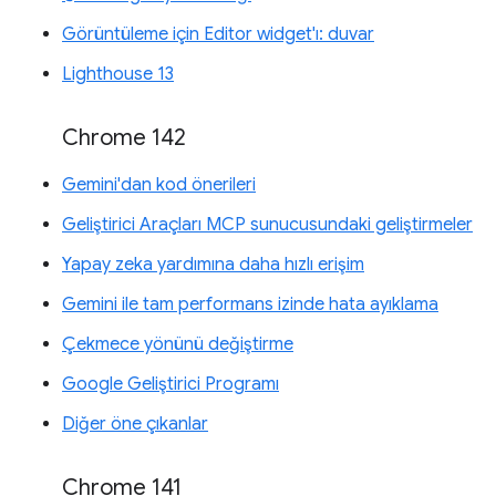
Görüntüleme için Editor widget'ı: duvar
Lighthouse 13
Chrome 142
Gemini'dan kod önerileri
Geliştirici Araçları MCP sunucusundaki geliştirmeler
Yapay zeka yardımına daha hızlı erişim
Gemini ile tam performans izinde hata ayıklama
Çekmece yönünü değiştirme
Google Geliştirici Programı
Diğer öne çıkanlar
Chrome 141