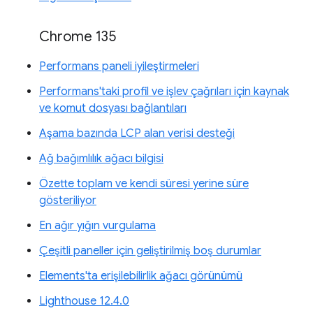
Chrome 135
Performans paneli iyileştirmeleri
Performans'taki profil ve işlev çağrıları için kaynak
ve komut dosyası bağlantıları
Aşama bazında LCP alan verisi desteği
Ağ bağımlılık ağacı bilgisi
Özette toplam ve kendi süresi yerine süre
gösteriliyor
En ağır yığın vurgulama
Çeşitli paneller için geliştirilmiş boş durumlar
Elements'ta erişilebilirlik ağacı görünümü
Lighthouse 12.4.0