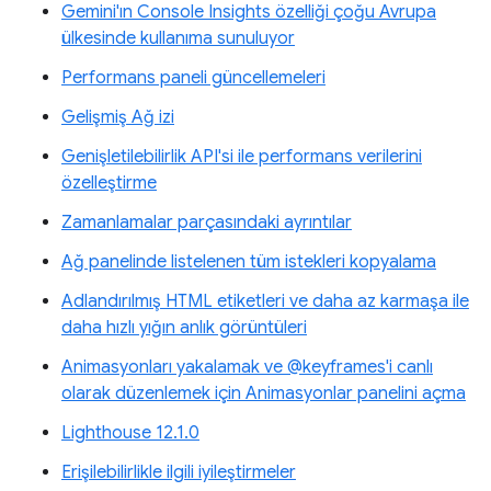
Gemini'ın Console Insights özelliği çoğu Avrupa
ülkesinde kullanıma sunuluyor
Performans paneli güncellemeleri
Gelişmiş Ağ izi
Genişletilebilirlik API'si ile performans verilerini
özelleştirme
Zamanlamalar parçasındaki ayrıntılar
Ağ panelinde listelenen tüm istekleri kopyalama
Adlandırılmış HTML etiketleri ve daha az karmaşa ile
daha hızlı yığın anlık görüntüleri
Animasyonları yakalamak ve @keyframes'i canlı
olarak düzenlemek için Animasyonlar panelini açma
Lighthouse 12.1.0
Erişilebilirlikle ilgili iyileştirmeler