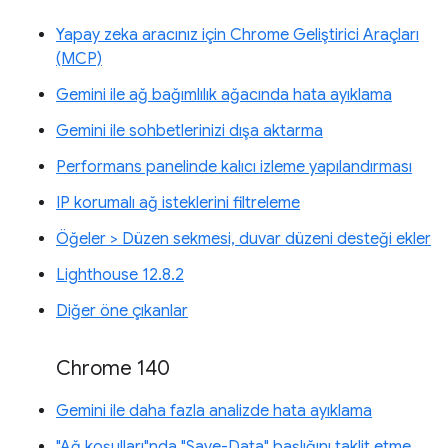
Yapay zeka aracınız için Chrome Geliştirici Araçları
(MCP)
Gemini ile ağ bağımlılık ağacında hata ayıklama
Gemini ile sohbetlerinizi dışa aktarma
Performans panelinde kalıcı izleme yapılandırması
IP korumalı ağ isteklerini filtreleme
Öğeler > Düzen sekmesi, duvar düzeni desteği ekler
Lighthouse 12.8.2
Diğer öne çıkanlar
Chrome 140
Gemini ile daha fazla analizde hata ayıklama
"Ağ koşulları"nda "Save-Data" başlığını taklit etme