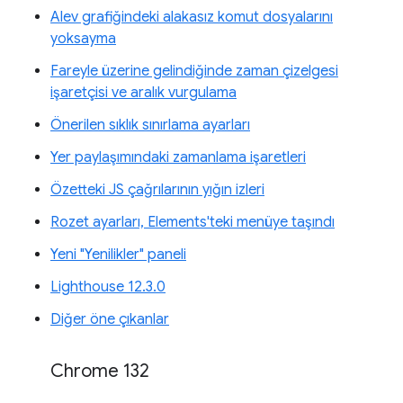
Alev grafiğindeki alakasız komut dosyalarını
yoksayma
Fareyle üzerine gelindiğinde zaman çizelgesi
işaretçisi ve aralık vurgulama
Önerilen sıklık sınırlama ayarları
Yer paylaşımındaki zamanlama işaretleri
Özetteki JS çağrılarının yığın izleri
Rozet ayarları, Elements'teki menüye taşındı
Yeni "Yenilikler" paneli
Lighthouse 12.3.0
Diğer öne çıkanlar
Chrome 132