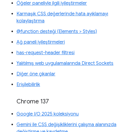
Öğeler paneliyle ilgili iyileştirmeler
Karmaşık CSS değerlerinde hata ayıklamayı
kolaylaştırma
@function desteği (Elements > Styles)
Ağ paneli iyileştirmeleri
has-request-header filtresi
Yalıtılmış web uygulamalarında Direct Sockets
Diğer öne çıkanlar
Erişilebilirlik
Chrome 137
Google I/O 2025 koleksiyonu
Gemini ile CSS değişikliklerini çalışma alanınızda
değiştirme ve kaydetme