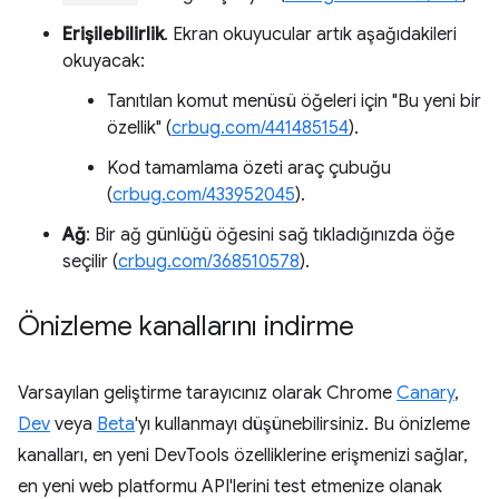
Erişilebilirlik
. Ekran okuyucular artık aşağıdakileri
okuyacak:
Tanıtılan komut menüsü öğeleri için "Bu yeni bir
özellik" (
crbug.com/441485154
).
Kod tamamlama özeti araç çubuğu
(
crbug.com/433952045
).
Ağ
: Bir ağ günlüğü öğesini sağ tıkladığınızda öğe
seçilir (
crbug.com/368510578
).
Önizleme kanallarını indirme
Varsayılan geliştirme tarayıcınız olarak Chrome
Canary
,
Dev
veya
Beta
'yı kullanmayı düşünebilirsiniz. Bu önizleme
kanalları, en yeni DevTools özelliklerine erişmenizi sağlar,
en yeni web platformu API'lerini test etmenize olanak