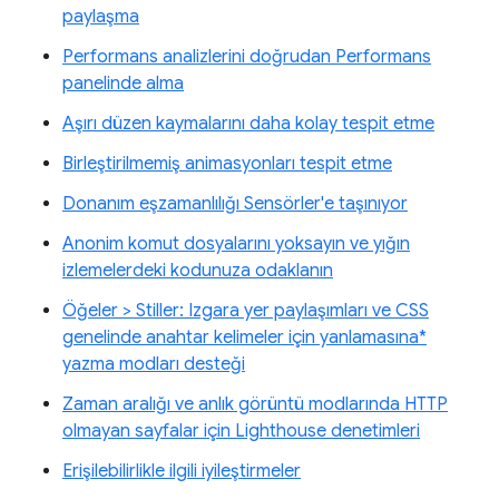
paylaşma
Performans analizlerini doğrudan Performans
panelinde alma
Aşırı düzen kaymalarını daha kolay tespit etme
Birleştirilmemiş animasyonları tespit etme
Donanım eşzamanlılığı Sensörler'e taşınıyor
Anonim komut dosyalarını yoksayın ve yığın
izlemelerdeki kodunuza odaklanın
Öğeler > Stiller: Izgara yer paylaşımları ve CSS
genelinde anahtar kelimeler için yanlamasına*
yazma modları desteği
Zaman aralığı ve anlık görüntü modlarında HTTP
olmayan sayfalar için Lighthouse denetimleri
Erişilebilirlikle ilgili iyileştirmeler