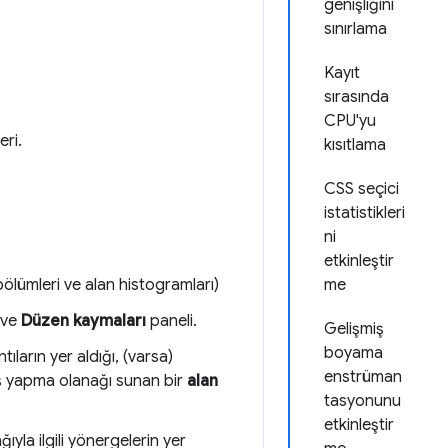
genişliğini
sınırlama
Kayıt
sırasında
CPU'yu
eri.
kısıtlama
CSS seçici
istatistikleri
ni
etkinleştir
bölümleri ve alan histogramları)
me
ve
Düzen kaymaları
paneli.
Gelişmiş
boyama
ntıların yer aldığı, (varsa)
enstrüman
iş yapma olanağı sunan bir
alan
tasyonunu
etkinleştir
ıyla ilgili yönergelerin yer