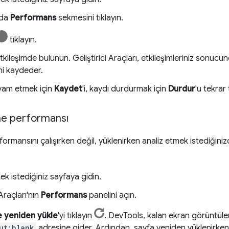
'da
Performans
sekmesini tıklayın.
tıklayın.
tkileşimde bulunun. Geliştirici Araçları, etkileşimleriniz sonu
ini kaydeder.
am etmek için
Kaydet
'i, kaydı durdurmak için
Durdur
'u tekrar 
me performansı
formansını çalışırken değil, yüklenirken analiz etmek istediğin
ek istediğiniz sayfaya gidin.
 Araçları'nın
Performans
panelini açın.
 yeniden yükle
'yi tıklayın
. DevTools, kalan ekran görüntüleri
ut:blank
adresine gider. Ardından, sayfa yeniden yüklenirken 