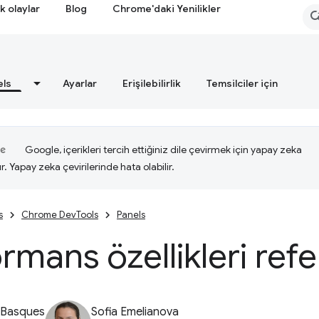
k olaylar
Blog
Chrome'daki Yenilikler
els
Ayarlar
Erişilebilirlik
Temsilciler için
Google, içerikleri tercih ettiğiniz dile çevirmek için yapay zeka
ır. Yapay zeka çevirilerinde hata olabilir.
s
Chrome DevTools
Panels
rmans özellikleri refe
 Basques
Sofia Emelianova