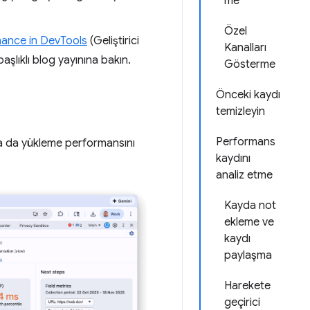
me
Özel
mance in DevTools
(Geliştirici
Kanalları
aşlıklı blog yayınına bakın.
Gösterme
Önceki kaydı
temizleyin
Performans
ya da yükleme performansını
kaydını
analiz etme
Kayda not
ekleme ve
kaydı
paylaşma
Harekete
geçirici