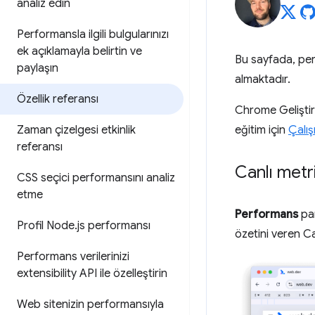
analiz edin
Performansla ilgili bulgularınızı
ek açıklamayla belirtin ve
Bu sayfada, perf
paylaşın
almaktadır.
Özellik referansı
Chrome Geliştiric
Zaman çizelgesi etkinlik
eğitim için
Çalış
referansı
Canlı metr
CSS seçici performansını analiz
etme
Performans
pan
Profil Node
.
js performansı
özetini veren Can
Performans verilerinizi
extensibility API ile özelleştirin
Web sitenizin performansıyla