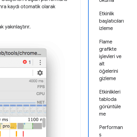
okuma
nra kaydı otomatik olarak
Etkinlik
başlatıcıları
 yakınlaştırır.
izleme
Flame
grafikte
işlevleri ve
alt
öğelerini
gizleme
Etkinlikleri
tabloda
görüntüle
me
Performan
s