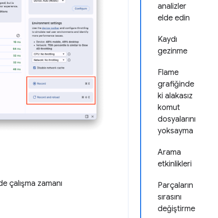
analizler
elde edin
Kaydı
gezinme
Flame
grafiğinde
ki alakasız
komut
dosyalarını
yoksayma
Arama
etkinlikleri
izde çalışma zamanı
Parçaların
sırasını
değiştirme