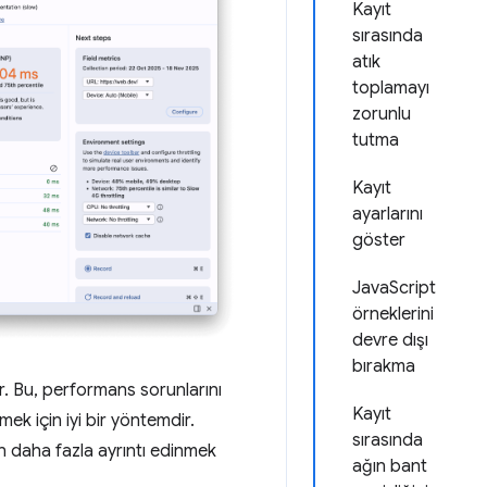
Kayıt
sırasında
atık
toplamayı
zorunlu
tutma
Kayıt
ayarlarını
göster
JavaScript
örneklerini
devre dışı
bırakma
r. Bu, performans sorunlarını
Kayıt
mek için iyi bir yöntemdir.
sırasında
n daha fazla ayrıntı edinmek
ağın bant