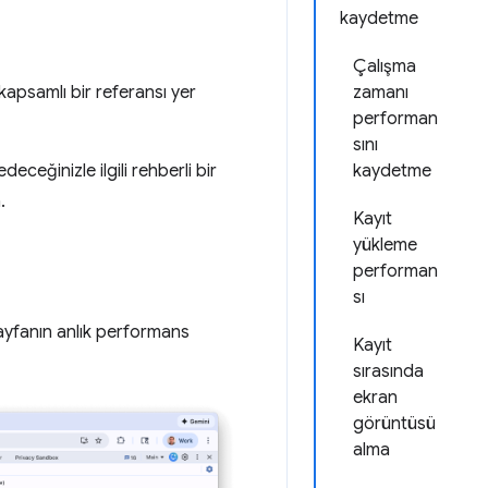
kaydetme
Çalışma
 kapsamlı bir referansı yer
zamanı
performan
sını
eceğinizle ilgili rehberli bir
kaydetme
.
Kayıt
yükleme
performan
sı
ayfanın anlık performans
Kayıt
sırasında
ekran
görüntüsü
alma