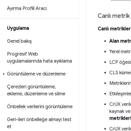
Ayırma Profili Aracı
Canlı metrik 
Uygulama
Canlı metrikler
Alan metr
Genel bakış
Yerel metri
Progresif Web
uygulamalarında hata ayıklama
LCP öğesi.
CLS kümesi 
Görüntüleme ve düzenleme
Metrikleri
Çerezleri görüntüleme
,
Etkileşiml
ekleme
,
düzenleme ve silme
CrUX verile
Önbellek verilerini görüntüleme
kaynak ve 
metrikler
Geri-ileri önbelleğe almayı test
et
CrUX veril