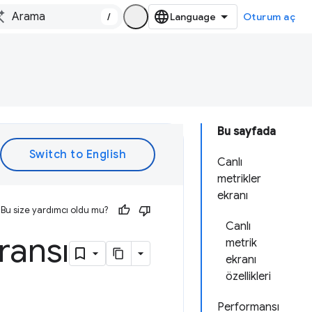
/
Oturum aç
Bu sayfada
Canlı
metrikler
ekranı
Bu size yardımcı oldu mu?
Canlı
ransı
metrik
ekranı
özellikleri
Performansı