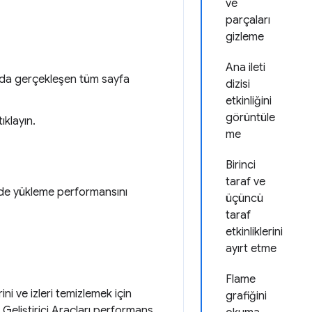
ve
parçaları
gizleme
Ana ileti
cunda gerçekleşen tüm sayfa
dizisi
etkinliğini
görüntüle
tıklayın.
me
Birinci
taraf ve
izde yükleme performansını
üçüncü
taraf
etkinliklerini
ayırt etme
Flame
ni ve izleri temizlemek için
grafiğini
Geliştirici Araçları performans