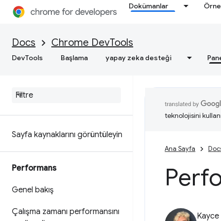
C/C++ WebAssembly hatalarını
Dokümanlar
Örne
ayıklama
Docs
Chrome DevTools
Ağ
DevTools
Başlama
yapay zeka desteği
Pan
Genel bakış
Ağ etkinliğini inceleme
Özellik referansı
teknolojisini kullan
Sayfa kaynaklarını görüntüleyin
Ana Sayfa
Doc
Perfo
Performans
Genel bakış
Çalışma zamanı performansını
Kayce