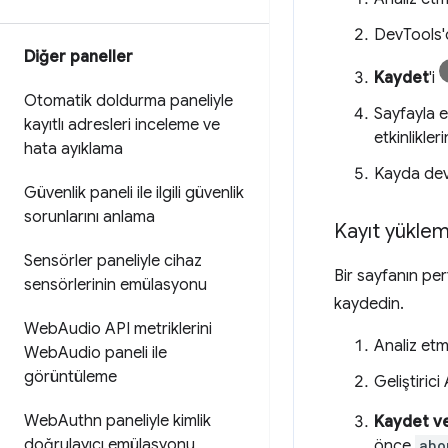
DevTools
Diğer paneller
Kaydet
'i
Otomatik doldurma paneliyle
Sayfayla e
kayıtlı adresleri inceleme ve
etkinlikler
hata ayıklama
Kayda dev
Güvenlik paneli ile ilgili güvenlik
sorunlarını anlama
Kayıt yükle
Sensörler paneliyle cihaz
Bir sayfanın per
sensörlerinin emülasyonu
kaydedin.
Web
Audio API metriklerini
Analiz etm
Web
Audio paneli ile
görüntüleme
Geliştirici
Web
Authn paneliyle kimlik
Kaydet ve
doğrulayıcı emülasyonu
önce
abo