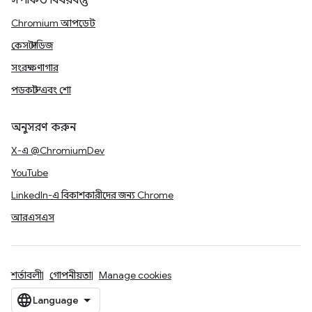
সম্পর্কিত বিষয়বস্তু
Chromium আপডেট
কেস স্টাডিজ
সংরক্ষণাগার
পডকাস্ট এবং শো
অনুসরণ করুন
X-এ @ChromiumDev
YouTube
LinkedIn-এ বিকাশকারীদের জন্য Chrome
আরএসএস
শর্তাবলী
গোপনীয়তা
Manage cookies