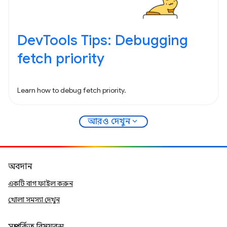
DevTools Tips: Debugging
fetch priority
Learn how to debug fetch priority.
expand_more
আরও দেখুন
অবদান
একটি বাগ ফাইল করুন
খোলা সমস্যা দেখুন