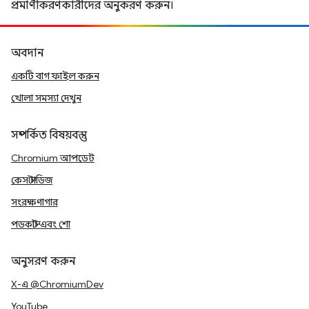
প্রমাণীকরণকারীদের অনুকরণ করুন।
অবদান
একটি বাগ ফাইল করুন
খোলা সমস্যা দেখুন
সম্পর্কিত বিষয়বস্তু
Chromium আপডেট
কেস স্টাডিজ
সংরক্ষণাগার
পডকাস্ট এবং শো
অনুসরণ করুন
X-এ @ChromiumDev
YouTube