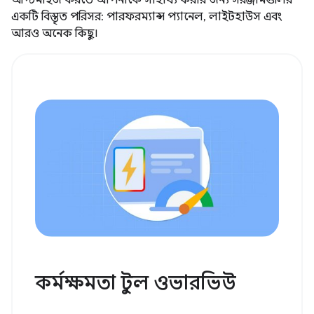
একটি বিস্তৃত পরিসর: পারফরম্যান্স প্যানেল, লাইটহাউস এবং
আরও অনেক কিছু।
কর্মক্ষমতা টুল ওভারভিউ