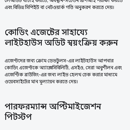
লেআউট যাচাই করতে, অবস্থান-সচেতন এপিআই পরীক্ষা করতে
এবং বিভিন্ন সিপিইউ বা নেটওয়ার্ক গতি অনুকরণ করতে দেয়।
কোডিং এজেন্টের সাহায্যে
লাইটহাউস অডিট স্বয়ংক্রিয় করুন
এজেন্টদের জন্য ক্রোম ডেভটুলস-এর লাইটহাউস আপনার
কোডিং এজেন্টকে অ্যাক্সেসিবিলিটি, এসইও, সেরা অনুশীলন এবং
এজেন্টিক ব্রাউজিং-এর জন্য লাইভ হেলথ চেক করার মাধ্যমে
ওয়েবসাইটের মান মূল্যায়ন করতে দেয়।
পারফরম্যান্স অপ্টিমাইজেশন
পিটস্টপ