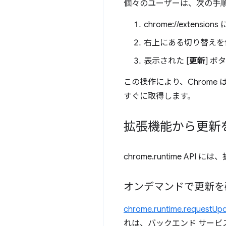
個々のユーザーは、次の手
chrome://extensi
右上にある切り替えを
表示された [
更新
] 
この操作により、Chrome
すぐに取得します。
拡張機能から更新
chrome.runtime 
オンデマンドで更新を
chrome.runtime.requestUp
れは、バックエンド サー