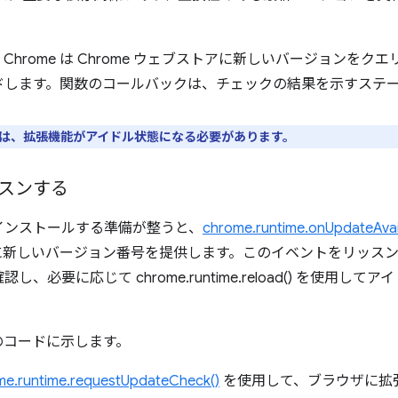
hrome は Chrome ウェブストアに新しいバージョンをク
ドします。関数のコールバックは、チェックの結果を示すステ
は、拡張機能がアイドル状態になる必要があります。
スンする
インストールする準備が整うと、
chrome.runtime.onUpdateAvai
に新しいバージョン番号を提供します。このイベントをリッス
、必要に応じて chrome.runtime.reload() を使用し
。
のコードに示します。
me.runtime.requestUpdateCheck()
を使用して、ブラウザに拡