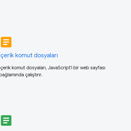
article
İçerik komut dosyaları
İçerik komut dosyaları, JavaScript'i bir web sayfası
bağlamında çalıştırır.
article