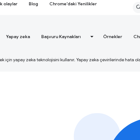
k olaylar
Blog
Chrome'daki Yenilikler
Yapay zeka
Başvuru Kaynakları
Örnekler
Ch
ek için yapay zeka teknolojisini kullanır. Yapay zeka çevirilerinde hata olab