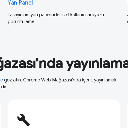
Yan Panel
Tarayıcının yan panelinde özel kullanıcı arayüzü
görüntüleme
zası'nda yayınlam
ze
göz atın. Chrome Web Mağazası'nda içerik yayınlamak
dır.
build