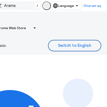
/
Oturum aç
rome Web Store
ilir.