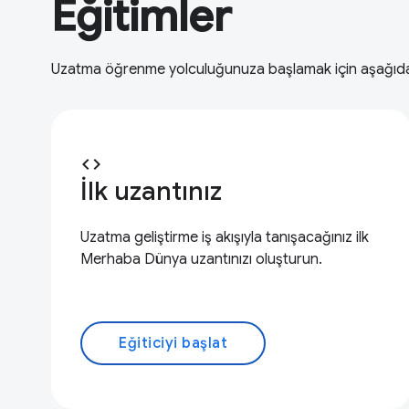
Eğitimler
Uzatma öğrenme yolculuğunuza başlamak için aşağıdaki e
code
İlk uzantınız
Uzatma geliştirme iş akışıyla tanışacağınız ilk
Merhaba Dünya uzantınızı oluşturun.
Eğiticiyi başlat