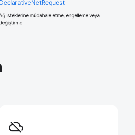
DeclarativeNetRequest
Ağ isteklerine müdahale etme, engelleme veya
değiştirme
a
cloud_off