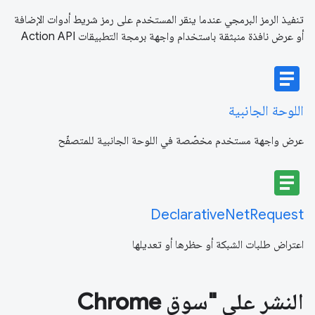
تنفيذ الرمز البرمجي عندما ينقر المستخدم على رمز شريط أدوات الإضافة
أو عرض نافذة منبثقة باستخدام واجهة برمجة التطبيقات Action API
article
اللوحة الجانبية
عرض واجهة مستخدم مخصّصة في اللوحة الجانبية للمتصفّح
article
DeclarativeNetRequest
اعتراض طلبات الشبكة أو حظرها أو تعديلها
النشر على "سوق Chrome