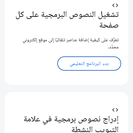
code
تشغيل النصوص البرمجية على كل
صفحة
تعرَّف على كيفية إضافة عناصر تلقائيًا إلى موقع إلكتروني
محدّد.
بدء البرنامج التعليمي
code
إدراج نصوص برمجية في علامة
التبويب النشطة