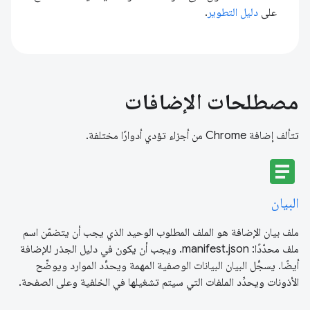
على
دليل التطوير
.
مصطلحات الإضافات
تتألف إضافة Chrome من أجزاء تؤدي أدوارًا مختلفة.
article
البيان
ملف بيان الإضافة هو الملف المطلوب الوحيد الذي يجب أن يتضمّن اسم
ملف محدّدًا: manifest.json. ويجب أن يكون في دليل الجذر للإضافة
أيضًا. يسجِّل البيان البيانات الوصفية المهمة ويحدِّد الموارد ويوضِّح
الأذونات ويحدِّد الملفات التي سيتم تشغيلها في الخلفية وعلى الصفحة.