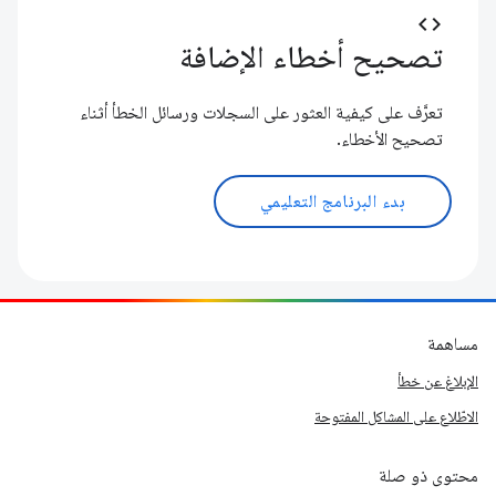
code
تصحيح أخطاء الإضافة
تعرَّف على كيفية العثور على السجلات ورسائل الخطأ أثناء
تصحيح الأخطاء.
بدء البرنامج التعليمي
مساهمة
الإبلاغ عن خطأ
الاطّلاع على المشاكل المفتوحة
محتوى ذو صلة