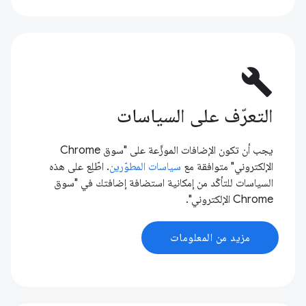
build
التعرّف على السياسات
يجب أن تكون الإضافات الموزَّعة على "سوق Chrome
الإلكتروني" متوافقة مع
سياسات المطوّرين
. اطّلِع على هذه
السياسات للتأكّد من إمكانية استضافة إضافتك في "سوق
Chrome الإلكتروني".
مزيد من المعلومات