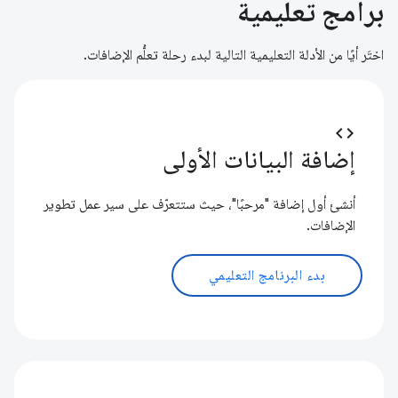
برامج تعليمية
اختَر أيًا من الأدلة التعليمية التالية لبدء رحلة تعلُّم الإضافات.
code
إضافة البيانات الأولى
أنشئ أول إضافة "مرحبًا"، حيث ستتعرّف على سير عمل تطوير
الإضافات.
بدء البرنامج التعليمي