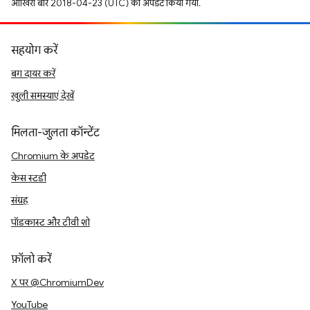
आखिरी बार 2018-04-23 (UTC) को अपडेट किया गया.
सहयोग करें
बग दायर करें
खुली समस्याएं देखें
मिलता-जुलता कॉन्टेंट
Chromium के अपडेट
केस स्टडी
संग्रह
पॉडकास्ट और टीवी शो
फ़ॉलो करें
X पर @ChromiumDev
YouTube