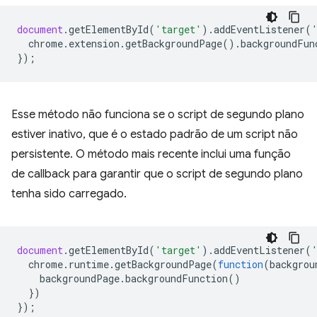
document
.
getElementById
(
'target'
).
addEventListener
(
chrome
.
extension
.
getBackgroundPage
().
backgroundFun
});
Esse método não funciona se o script de segundo plano
estiver inativo, que é o estado padrão de um script não
persistente. O método mais recente inclui uma função
de callback para garantir que o script de segundo plano
tenha sido carregado.
document
.
getElementById
(
'target'
).
addEventListener
(
chrome
.
runtime
.
getBackgroundPage
(
function
(
backgrou
backgroundPage
.
backgroundFunction
()
})
});