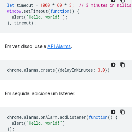
let
timeout
=
1000
*
60
*
3
;
// 3 minutes in millis
window
.
setTimeout
(
function
()
{
alert
(
'Hello, world!'
);
},
timeout
);
Em vez disso, use a
API Alarms
.
chrome
.
alarms
.
create
({
delayInMinutes
:
3.0
})
Em seguida, adicione um listener.
chrome
.
alarms
.
onAlarm
.
addListener
(
function
()
{
alert
(
"Hello, world!"
)
});