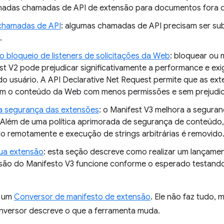
nadas chamadas de API de extensão para documentos fora da
 chamadas de API
: algumas chamadas de API precisam ser sub
.
 o bloqueio de listeners de solicitações da Web
: bloquear ou 
st V2 pode prejudicar significativamente a performance e exi
 do usuário. A API Declarative Net Request permite que as ex
m o conteúdo da Web com menos permissões e sem prejudi
a segurança das extensões
: o Manifest V3 melhora a segura
 Além de uma política aprimorada de segurança de conteúdo,
 remotamente e execução de strings arbitrárias é removido
sua extensão
: esta seção descreve como realizar um lançamen
são do Manifesto V3 funcione conforme o esperado testando
 um
Conversor de manifesto de extensão
. Ele não faz tudo,
versor descreve o que a ferramenta muda.