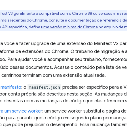
ifest V3 geralmente é compatível com o Chrome 88 ou versões mais rec
 mais recentes do Chrome, consulte a
documentação de referência da
 API específica, defina
uma versão mínima do Chrome
no arquivo de m
da você a fazer upgrade de uma extensão do Manifest V2 para
taforma de extensões do Chrome. O trabalho de migração é 
ixo. Para ajudar você a acompanhar seu trabalho, fornecem
údo desses documentos. Acesse o conteúdo pela lista de ve
 caminhos terminam com uma extensão atualizada.
o manifesto
: o
manifest.json
precisa ser específico para a
s por conta própria são descritas nesta seção. As mudanças 
o descritas com as mudanças de código que elas oferecem s
ra um service worker
: um service worker substitui a página d
ão para garantir que o código em segundo plano permaneça 
, o que pode prejudicar o desempenho. Essa mudança também