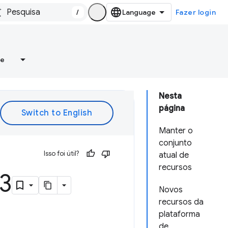
/
Fazer login
re
Nesta
página
Manter o
conjunto
Isso foi útil?
atual de
recursos
V3
Novos
recursos da
plataforma
de