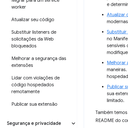
Migrar para um service
e determi
worker
Atualizar
Atualizar seu código
modernas
Substituir
Substituir listeners de
no Manife
solicitações da Web
sensíveis
bloqueados
modifique
Melhorar a segurança das
Melhorar 
extensões
maneiras.
hospedado
Lidar com violações de
código hospedados
Publicar 
remotamente
sua exten
limitado.
Publicar sua extensão
Também temos
README do con
Segurança e privacidade