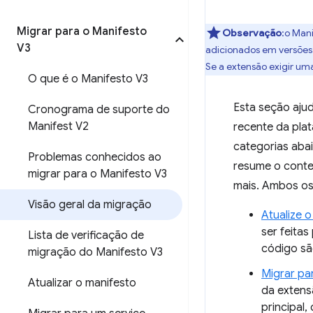
Migrar para o Manifesto
Observação
:o Man
V3
adicionados em versões
Se a extensão exigir uma
O que é o Manifesto V3
Esta seção aju
Cronograma de suporte do
Manifest V2
recente da pla
categorias aba
Problemas conhecidos ao
resume o conte
migrar para o Manifesto V3
mais. Ambos os
Visão geral da migração
Atualize 
ser feita
Lista de verificação de
código sã
migração do Manifesto V3
Migrar pa
Atualizar o manifesto
da extens
principal