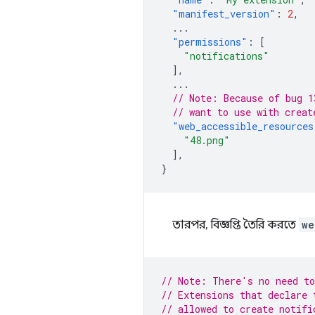
"manifest_version"
:
2
,
...
"permissions"
:
[
"notifications"
],
...
// Note: Because of bug 1
// want to use with creat
"web_accessible_resources
"48.png"
],
}
তারপর, বিজ্ঞপ্তি তৈরি করতে
we
// Note: There's no need to
// Extensions that declare 
// allowed to create notifi