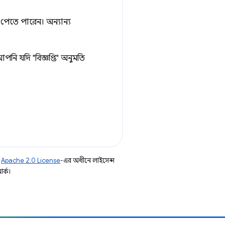
 পেতে পারেন। অন্যান্য
নি যদি "বিজ্ঞপ্তি" অনুমতি
ি
Apache 2.0 License
-এর অধীনে লাইসেন্স
র্ক।