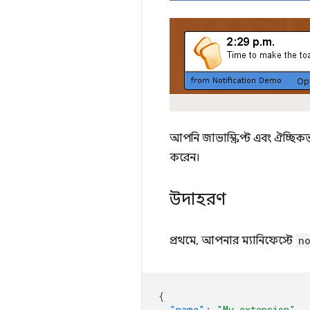
আপনি জাভাস্ক্রিপ্ট এবং ঐচ্ছি
করেন।
উদাহরণ
প্রথমে, আপনার ম্যানিফেস্টে
n
{
"name"
:
"My extension"
,