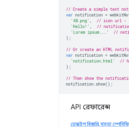
// Create a simple text not
var
notification
=
webkitNo
'48.png'
,
// icon url - 
'Hello!'
,
// notificatio
'Lorem ipsum...'
// not
);
// Or create an HTML notif
var
notification
=
webkitNo
'notification.html'
// 
);
// Then show the notificati
notification
.
show
();
API রেফারেন্স
ডেস্কটপ বিজ্ঞপ্তি খসড়া স্পেসি