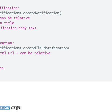
ification:
tifications
.
createNotification
(
can be relative
n title
ification body text
ication:
tifications
.
createHTMLNotification
(
html url - can be relative
on.
ফিকেশন
দেখুন।