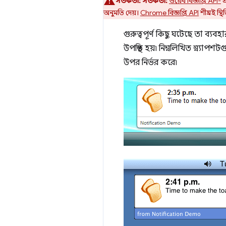
সতর্কতা:
সতর্কতা:
ওয়েব বিজ্ঞপ্তি API-
অনুমতি দেয়।
Chrome বিজ্ঞপ্তি API
শীঘ্রই স্
গুরুত্বপূর্ণ কিছু ঘটেছে তা ব্যব
উপস্থিত হয়৷ নিম্নলিখিত স্ন্যাপ
উপর নির্ভর করে৷