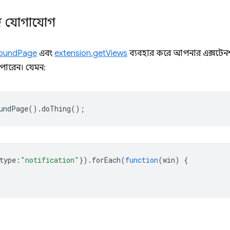
ঙ্গে যোগাযোগ
roundPage
এবং
extension.getViews
ব্যবহার করে আপনার এক্সটেনশনে
পারেন। যেমন:
undPage
().
doThing
();
type
:
"notification"
}).
forEach
(
function
(
win
)
{