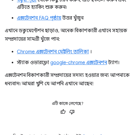
নমুনা পৃষ্ঠা
থেকে কিছু চয়ন করুন, এটি ইনস্টল করুন এবং
এটিতে হ্যাকিং শুরু করুন৷
এক্সটেনশন FAQ পৃষ্ঠায়
উত্তর খুঁজুন
এখানে ডকুমেন্টেশন ছাড়াও, অনেক বিকাশকারী এখানে সহায়ক
সম্প্রদায়ের সামগ্রী খুঁজে পান:
Chrome এক্সটেনশন মেইলিং তালিকা
।
স্ট্যাক ওভারফ্লো
google-chrome এক্সটেনশন
ট্যাগ।
এক্সটেনশন বিকাশকারী সম্প্রদায়ের সদস্য হওয়ার জন্য আপনাকে
ধন্যবাদ৷ আমরা খুশি যে আপনি এখানে আছেন!
এটি কাজে লেগেছে?