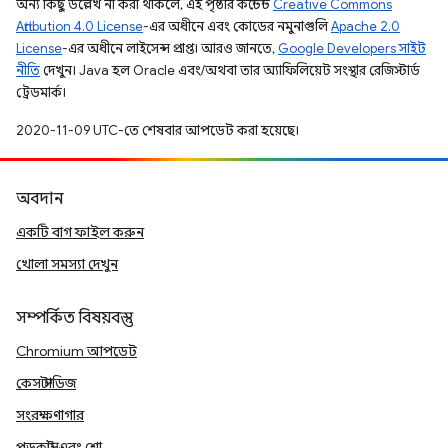
অন্য কিছু উল্লেখ না করা থাকলে, এই পৃষ্ঠার কন্টেন্ট
Creative Commons
Attribution 4.0 License
-এর অধীনে এবং কোডের নমুনাগুলি
Apache 2.0
License
-এর অধীনে লাইসেন্স প্রাপ্ত। আরও জানতে,
Google Developers সাইট
নীতি
দেখুন। Java হল Oracle এবং/অথবা তার অ্যাফিলিয়েট সংস্থার রেজিস্টার্ড
ট্রেডমার্ক।
2020-11-09 UTC-তে শেষবার আপডেট করা হয়েছে।
অবদান
একটি বাগ ফাইল করুন
খোলা সমস্যা দেখুন
সম্পর্কিত বিষয়বস্তু
Chromium আপডেট
কেস স্টাডিজ
সংরক্ষণাগার
পডকাস্ট এবং শো