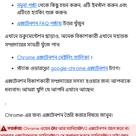
নমুনা পৃষ্ঠা
থেকে কিছু চয়ন করুন, এটি ইনস্টল করুন এবং
এটিতে হ্যাকিং শুরু করুন৷
এক্সটেনশন FAQ পৃষ্ঠায়
উত্তর খুঁজুন
এখানে ডকুমেন্টেশন ছাড়াও, অনেক বিকাশকারী এখানে সহায়ক
সম্প্রদায়ের সামগ্রী খুঁজে পান:
Chrome এক্সটেনশন মেইলিং তালিকা
।
স্ট্যাক ওভারফ্লো
google-chrome এক্সটেনশন
ট্যাগ।
এক্সটেনশন বিকাশকারী সম্প্রদায়ের সদস্য হওয়ার জন্য আপনাকে
ধন্যবাদ৷ আমরা খুশি যে আপনি এখানে আছেন!
,
Chrome-এর জন্য এক্সটেনশন তৈরি করার বিষয়ে জানুন।
সতর্কতা:
Chrome ওয়েব স্টোর আর ম্যানিফেস্ট V2 এক্সটেনশন গ্রহণ করে না।
আপনার এক্সটেনশনকে ম্যানিফেস্ট V3 তে রূপান্তর করতে
ম্যানিফেস্ট V3 মাইগ্রেশন