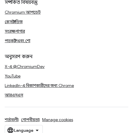
সম্পর্কিত বিষয়বস্তু
Chromium আপডেট
কেস স্টাডিজ
সংরক্ষণাগার
পডকাস্ট এবং শো
অনুসরণ করুন
X-এ @ChromiumDev
YouTube
LinkedIn-এ বিকাশকারীদের জন্য Chrome
আরএসএস
শর্তাবলী
গোপনীয়তা
Manage cookies