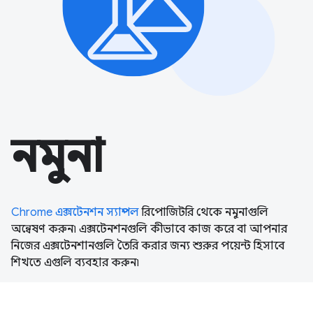
নমুনা
Chrome এক্সটেনশন স্যাম্পল
রিপোজিটরি থেকে নমুনাগুলি
অন্বেষণ করুন৷ এক্সটেনশনগুলি কীভাবে কাজ করে বা আপনার
নিজের এক্সটেনশানগুলি তৈরি করার জন্য শুরুর পয়েন্ট হিসাবে
শিখতে এগুলি ব্যবহার করুন৷