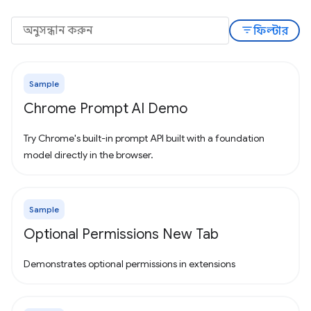
filter_list
ফিল্টার
Sample
Chrome Prompt AI Demo
Try Chrome's built-in prompt API built with a foundation
model directly in the browser.
Sample
Optional Permissions New Tab
Demonstrates optional permissions in extensions