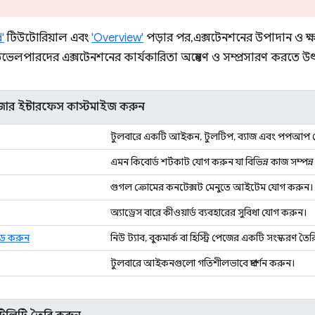
'
টিউটোরিয়াল এবং
'Overview'
পড়ার পর, এক্সটেনশনের উপাদান ও ক্
েভেলপারদের এক্সটেনশনের কার্যকারিতা অন্বেষণ ও সম্প্রসারণ করতে উ
ার ইন্টারফেস কাস্টমাইজ করুন
টুলবারে একটি আইকন, টুলটিপ, ব্যাজ এবং পপআপ 
এমন কিবোর্ড শর্টকাট যোগ করুন যা বিভিন্ন কাজ সম্পন্
গুগল ক্রোমের কনটেক্সট মেনুতে আইটেম যোগ করুন।
অ্যাড্রেস বারে কীওয়ার্ড ব্যবহারের সুবিধা যোগ করুন।
ইড করুন
নিউ ট্যাব, বুকমার্ক বা হিস্ট্রি পেজের একটি সংস্করণ তৈ
টুলবারে আইকনগুলো গতিশীলভাবে প্রদর্শন করুন।