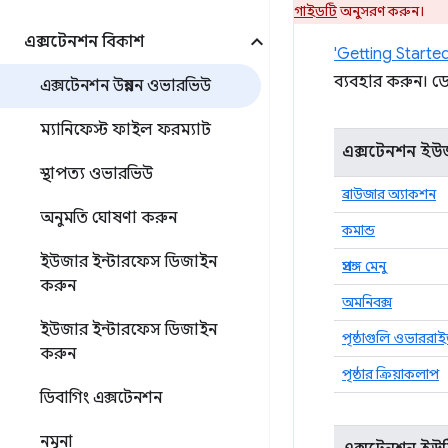
গাইডটি
অনুসরণ করুন।
এক্সটেনশন বিকাশ
'Getting Started
ব্যবহার করুন। ড
এক্সটেনশন উন্নয়ন ওভারভিউ
ম্যানিফেস্ট ফাইল ফরম্যাট
এক্সটেনশন ইউজ
স্থাপত্য ওভারভিউ
ব্রাউজার অ্যাকশন
অনুমতি ঘোষণা করুন
কমান্ড
ইউজার ইন্টারফেস ডিজাইন
প্রসঙ্গ মেনু
করুন
অমনিবক্স
ইউজার ইন্টারফেস ডিজাইন
পৃষ্ঠাগুলি ওভাররা
করুন
পৃষ্ঠার ক্রিয়াকলাপ
ডিবাগিং এক্সটেনশন
নমুনা