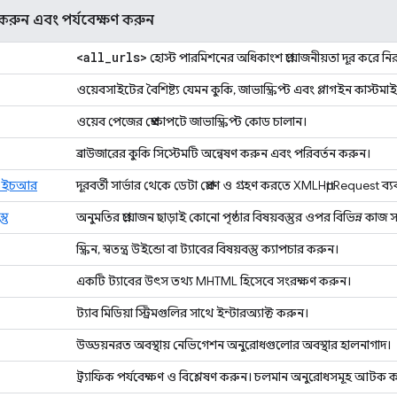
 করুন এবং পর্যবেক্ষণ করুন
<all
_
urls>
হোস্ট পারমিশনের অধিকাংশ প্রয়োজনীয়তা দূর করে নি
ওয়েবসাইটের বৈশিষ্ট্য যেমন কুকি, জাভাস্ক্রিপ্ট এবং প্লাগইন কাস্টম
ওয়েব পেজের প্রেক্ষাপটে জাভাস্ক্রিপ্ট কোড চালান।
ব্রাউজারের কুকি সিস্টেমটি অন্বেষণ করুন এবং পরিবর্তন করুন।
সএইচআর
দূরবর্তী সার্ভার থেকে ডেটা প্রেরণ ও গ্রহণ করতে XMLHttpRequest ব্
তু
অনুমতির প্রয়োজন ছাড়াই কোনো পৃষ্ঠার বিষয়বস্তুর ওপর বিভিন্ন কাজ
স্ক্রিন, স্বতন্ত্র উইন্ডো বা ট্যাবের বিষয়বস্তু ক্যাপচার করুন।
একটি ট্যাবের উৎস তথ্য MHTML হিসেবে সংরক্ষণ করুন।
ট্যাব মিডিয়া স্ট্রিমগুলির সাথে ইন্টারঅ্যাক্ট করুন।
উড্ডয়নরত অবস্থায় নেভিগেশন অনুরোধগুলোর অবস্থার হালনাগাদ।
ট্র্যাফিক পর্যবেক্ষণ ও বিশ্লেষণ করুন। চলমান অনুরোধসমূহ আটক ক