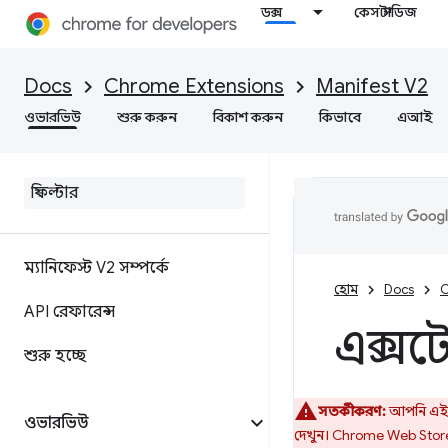
ডক্স
কেস স্টাডিজ
Docs
Chrome Extensions
Manifest V2
ওভারভিউ
শুরু করুন
বিকাশ করুন
কিভাবে
এআই
ম্যানিফেস্ট V2 সম্পর্কে
হোম
Docs
C
API রেফারেন্স
এক্সট
শুরু হচ্ছে
সতর্কীকরণ:
আপনি এই ন
ওভারভিউ
দেখুন। Chrome Web Store