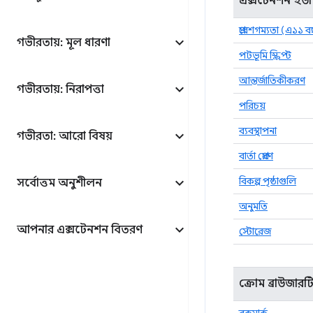
এক্সটেনশন ইউট
প্রবেশগম্যতা (এ১১ 
গভীরতায়: মূল ধারণা
পটভূমি স্ক্রিপ্ট
আন্তর্জাতিকীকরণ
গভীরতায়: নিরাপত্তা
পরিচয়
ব্যবস্থাপনা
গভীরতা: আরো বিষয়
বার্তা প্রেরণ
বিকল্প পৃষ্ঠাগুলি
সর্বোত্তম অনুশীলন
অনুমতি
আপনার এক্সটেনশন বিতরণ
স্টোরেজ
ক্রোম ব্রাউজারট