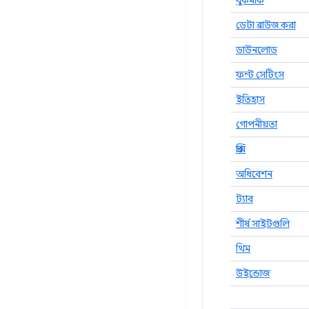
বুকমার্ক
ডেটা ব্রাউজ করা
ডাউনলোড
ফন্ট সেটিংস
ইতিহাস
গোপনীয়তা
প্রক্সি
অধিবেশন
ট্যাব
শীর্ষ সাইটগুলি
থিম
উইন্ডোজ