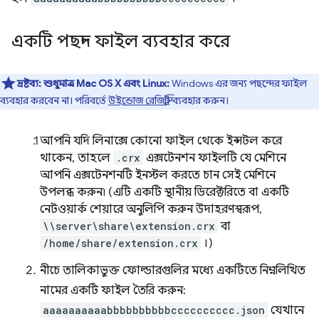
একটি পছন্দ ফাইল ব্যবহার করে
দ্রষ্টব্য:
শুধুমাত্র Mac OS X এবং Linux:
Windows এর জন্য পছন্দের ফাইল
ব্যবহার করবেন না। পরিবর্তে
উইন্ডোজ রেজিস্ট্রি
ব্যবহার করুন।
আপনি যদি লিনাক্সে কোনো ফাইল থেকে ইন্সটল করে
থাকেন, তাহলে
.crx
এক্সটেনশন ফাইলটি যে মেশিনে
আপনি এক্সটেনশনটি ইনস্টল করতে চান সেই মেশিনে
উপলব্ধ করুন৷ (এটি একটি স্থানীয় ডিরেক্টরিতে বা একটি
নেটওয়ার্ক শেয়ারে অনুলিপি করুন উদাহরণস্বরূপ,
\\server\share\extension.crx
বা
/home/share/extension.crx
।)
নীচে তালিকাভুক্ত ফোল্ডারগুলির মধ্যে একটিতে নিম্নলিখিত
নামের একটি ফাইল তৈরি করুন:
aaaaaaaaaabbbbbbbbbbcccccccccc.json
যেখানে