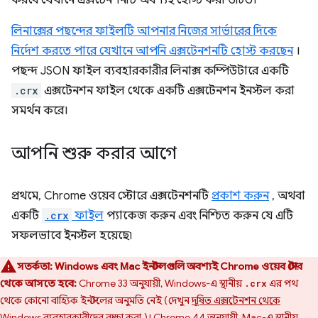
করবে যেখানে এক্সটেনশনটি অবশ্যই হোস্ট করা উচিত।
লিনাক্সের পছন্দের ফাইলটি আপনার নিজের সার্ভারের দিকে
নির্দেশ করতে পারে যেখানে আপনি এক্সটেনশনটি হোস্ট করছেন
।
পছন্দ JSON ফাইল ব্যবহারকারীর লিনাক্স কম্পিউটারে একটি
.crx
এক্সটেনশন ফাইল থেকে একটি এক্সটেনশন ইনস্টল করা
সমর্থন করে।
আপনি শুরু করার আগে
প্রথমে, Chrome ওয়েব স্টোরে এক্সটেনশনটি
প্রকাশ করুন
, অথবা
একটি
.crx
ফাইল
প্যাকেজ করুন এবং নিশ্চিত করুন যে এটি
সফলভাবে ইনস্টল হয়েছে৷
সতর্কতা:
Windows এবং Mac ইনস্টলগুলি অবশ্যই Chrome ওয়েব স্টোর
থেকে আসতে হবে:
Chrome 33 অনুযায়ী, Windows-এ স্থানীয়
এর পথ
.crx
থেকে কোনো বাহ্যিক ইনস্টলের অনুমতি নেই (দেখুন
দূষিত এক্সটেনশন থেকে
Windows ব্যবহারকারীদের রক্ষা করা
)। Chrome 44 অনুযায়ী, Mac-এ স্থানীয়