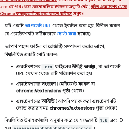
.crx-এর পাথ থেকে কোনো বাহ্যিক ইনস্টলের অনুমতি নেই (
দূষিত এক্সটেনশন থেকে
Chrome ব্যবহারকারীদের রক্ষা করতে অবিরত
দেখুন)।
যদি একটি
আপডেট URL
থেকে ইনস্টল করা হয়, নিশ্চিত করুন
যে এক্সটেনশনটি সঠিকভাবে
হোস্ট করা
হয়েছে৷
আপনি পছন্দ ফাইল বা রেজিস্ট্রি সম্পাদনা করার আগে,
নিম্নলিখিত একটি নোট করুন:
এক্সটেনশনের
.crx
ফাইলের উদ্দিষ্ট
অবস্থান
, বা আপডেট
URL যেখান থেকে এটি পরিবেশন করা হয়
এক্সটেনশনের
সংস্করণ
(মেনিফেস্ট ফাইল বা
chrome://extensions
পৃষ্ঠা থেকে)
এক্সটেনশনের
আইডি
(আপনি প্যাক করা এক্সটেনশনটি
লোড করার সময়
chrome://extensions
পৃষ্ঠা থেকে)
নিম্নলিখিত উদাহরণগুলি অনুমান করে যে সংস্করণটি
1.0
এবং ID
হল
aaaaaaaaaabbbbbbbbbbcccccccccc
।