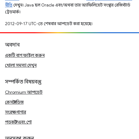
নীতি
দেখুন। Java হল Oracle এবং/অথবা তার অ্যাফিলিয়েট সংস্থার রেজিস্টার্ড
ট্রেডমার্ক।
2012-09-17 UTC-তে শেষবার আপডেট করা হয়েছে।
অবদান
একটি বাগ ফাইল করুন
খোলা সমস্যা দেখুন
সম্পর্কিত বিষয়বস্তু
Chromium আপডেট
কেস স্টাডিজ
সংরক্ষণাগার
পডকাস্ট এবং শো
অনুসরণ করুন