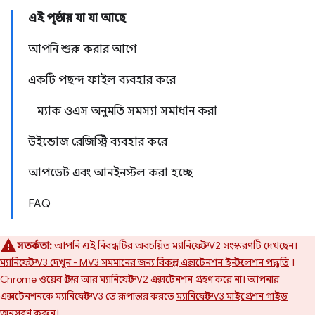
এই পৃষ্ঠায় যা যা আছে
আপনি শুরু করার আগে
একটি পছন্দ ফাইল ব্যবহার করে
ম্যাক ওএস অনুমতি সমস্যা সমাধান করা
উইন্ডোজ রেজিস্ট্রি ব্যবহার করে
আপডেট এবং আনইনস্টল করা হচ্ছে
FAQ
সতর্কতা:
আপনি এই নিবন্ধটির অবচয়িত ম্যানিফেস্ট V2 সংস্করণটি দেখছেন।
ম্যানিফেস্ট V3 দেখুন - MV3 সমমানের জন্য বিকল্প এক্সটেনশন ইনস্টলেশন পদ্ধতি
।
Chrome ওয়েব স্টোর আর ম্যানিফেস্ট V2 এক্সটেনশন গ্রহণ করে না। আপনার
এক্সটেনশনকে ম্যানিফেস্ট V3 তে রূপান্তর করতে
ম্যানিফেস্ট V3 মাইগ্রেশন গাইড
অনুসরণ করুন।