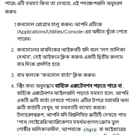
পারে৷ এটি সমস্যা কিনা তা দেখতে, এই পদক্ষেপগুলি অনুসরণ
করুন:
কনসোল প্রোগ্রাম চালু করুন। আপনি এটিকে
/Applications/Utilities/Console-এর অধীনে খুঁজে পেতে
পারেন।
কনসোলের বামদিকের আইকনটি যদি বলে "লগ তালিকা
দেখান", সেই আইকনে ক্লিক করুন৷ একটি দ্বিতীয় কলাম
বাম দিকে প্রদর্শিত হবে.
বাম ফলকে "কনসোল বার্তা" ক্লিক করুন।
স্ট্রিং জন্য অনুসন্ধান
বাহ্যিক এক্সটেনশন পড়তে পারে না
.
বাহ্যিক এক্সটেনশন ফাইলগুলি পড়তে সমস্যা হলে, আপনি
একটি ত্রুটি বার্তা দেখতে পাবেন। এটির উপরে সরাসরি অন্য
ত্রুটি বার্তাটি দেখুন, যা সমস্যাটি ব্যাখ্যা করবে।
উদাহরণস্বরূপ, আপনি যদি নিম্নলিখিত ত্রুটিটি দেখতে পান:
"পাথ /লাইব্রেরি/অ্যাপ্লিকেশন সমর্থন/গুগল/ক্রোম ভুল
গোষ্ঠীর মালিকানাধীন", আপনাকে
chgrp
বা ফাইন্ডারের