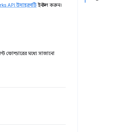
ks API উদাহরণটি
ইনস্টল করুন।
েন্ট ফোল্ডারের মধ্যে সাজানো