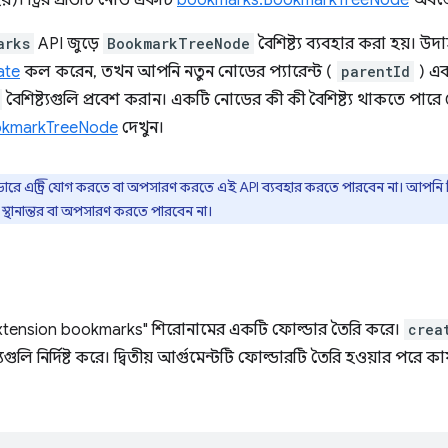
়)। ট্রির প্রতিটি নোড একটি
bookmarks.BookmarkTreeNode
অবজেক্
arks
API জুড়ে
BookmarkTreeNode
বৈশিষ্ট্য ব্যবহার করা হয়। 
ate
কল করেন, তখন আপনি নতুন নোডের প্যারেন্ট (
parentId
) এব
বৈশিষ্ট্যগুলি প্রবেশ করান। একটি নোডের কী কী বৈশিষ্ট্য থাকতে পারে 
okmarkTreeNode
দেখুন।
ে এন্ট্রি যোগ করতে বা অপসারণ করতে এই API ব্যবহার করতে পারবেন না। আপনি বিশেষ
 স্থানান্তর বা অপসারণ করতে পারবেন না।
xtension bookmarks" শিরোনামের একটি ফোল্ডার তৈরি করে।
crea
্যগুলি নির্দিষ্ট করে। দ্বিতীয় আর্গুমেন্টটি ফোল্ডারটি তৈরি হওয়ার পর