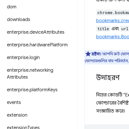
একটি
গ্রুপ
বলা হয
dom
chrome.bookm
downloads
bookmarks.cre
title
এবং
url
enterprise
.
device
Attributes
bookmarks.Bo
enterprise
.
hardware
Platform
দ্রষ্টব্য:
আপনি রুট ফোল্ডার
enterprise
.
login
ফোল্ডারগুলির নাম পরিবর্তন,
enterprise
.
networking
উদাহরণ
Attributes
enterprise
.
platform
Keys
নিচের কোডটি "E
events
ফোল্ডারের বৈশিষ্ট
সংজ্ঞায়িত করে।
extension
extension
Types