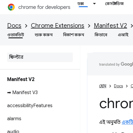
ডক্স
কেস স্টাডিজ
Docs
Chrome Extensions
Manifest V2
ওভারভিউ
শুরু করুন
বিকাশ করুন
কিভাবে
এআই
Manifest V2
হোম
Docs
C
➡ Manifest V3
chro
accessibility
Features
alarms
এই অনুমতি
একটি 
audio