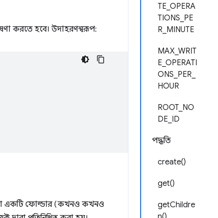
TE_OPERA
TIONS_PE
োষণা করতে হবে। উদাহরণস্বরূপ:
R_MINUTE
MAX_WRIT
E_OPERATI
ONS_PER_
HOUR
ROOT_NO
DE_ID
পদ্ধতি
create()
get()
ক অথবা একটি ফোল্ডার (কখনও কখনও
getChildre
n()