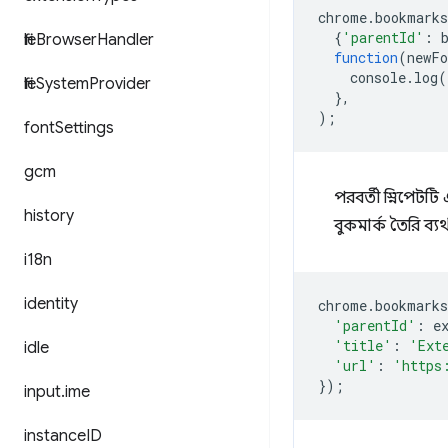
chrome
.
bookmarks
{
'parentId'
:
file
Browser
Handler
function
(
newFo
console
.
log
(
file
System
Provider
},
);
font
Settings
gcm
পরবর্তী স্নিপেটট
history
বুকমার্ক তৈরি ব্
i18n
identity
chrome
.
bookmarks
'parentId'
:
e
'title'
:
'Ext
idle
'url'
:
'https
});
input
.
ime
instance
ID