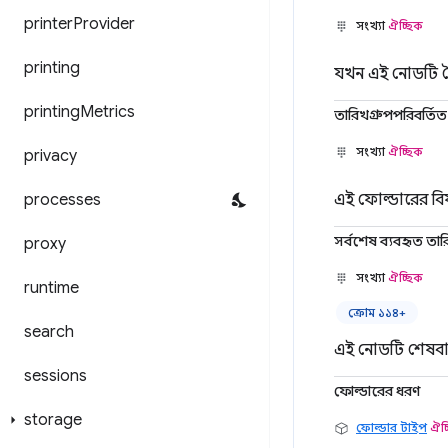
printer
Provider
সংখ্যা
ঐচ্ছিক
printing
যখন এই নোডটি ত
printing
Metrics
তারিখগ্রুপপরিবর্তিত
সংখ্যা
ঐচ্ছিক
privacy
processes
এই ফোল্ডারের বিষ
সর্বশেষ ব্যবহৃত তা
proxy
সংখ্যা
ঐচ্ছিক
runtime
ক্রোম ১১৪+
search
এই নোডটি শেষবার
sessions
ফোল্ডারের ধরণ
storage
ফোল্ডার টাইপ
ঐচ্