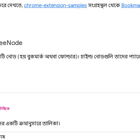
 করে দেখতে,
chrome-extension-samples
সংগ্রহস্থল থেকে
Bookmar
ee
Node
একটি নোড (হয় বুকমার্ক অথবা ফোল্ডার)। চাইল্ড নোডগুলি তাদের প্যার
ঐচ্ছিক
র একটি ক্রমানুসারে তালিকা।
েছে