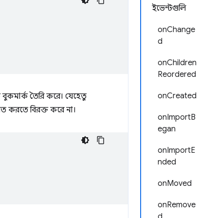
ইভেন্টগুলি
onChange
d
onChildren
Reordered
onCreated
 বুকমার্ক তৈরি করে। যেহেতু
়িত করতে বিরক্ত করে না।
onImportB
egan
onImportE
nded
onMoved
onRemove
d