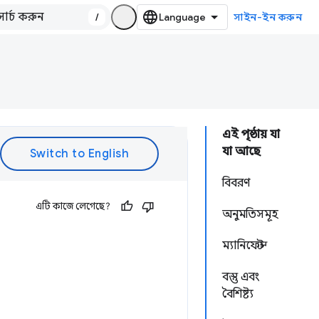
/
সাইন-ইন করুন
এই পৃষ্ঠায় যা
যা আছে
বিবরণ
এটি কাজে লেগেছে?
অনুমতিসমূহ
ম্যানিফেস্ট
বস্তু এবং
বৈশিষ্ট্য