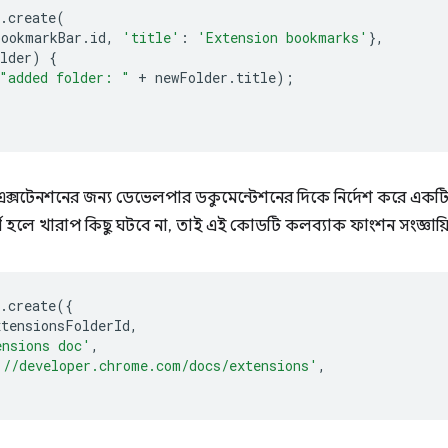
.
create
(
bookmarkBar
.
id
,
'title'
:
'Extension bookmarks'
},
lder
)
{
"added folder: "
+
newFolder
.
title
);
ি এক্সটেনশনের জন্য ডেভেলপার ডকুমেন্টেশনের দিকে নির্দেশ করে একটি
যর্থ হলে খারাপ কিছু ঘটবে না, তাই এই কোডটি কলব্যাক ফাংশন সংজ্ঞায
.
create
({
xtensionsFolderId
,
ensions doc'
,
://developer.chrome.com/docs/extensions'
,