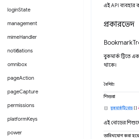
এই API ব্যবহার
login
State
প্রকারভেদ
management
mime
Handler
Bookmark
Tr
notifications
বুকমার্ক ট্রিতে 
omnibox
থাকে।
page
Action
বৈশিষ্ট্য
page
Capture
শিশুরা
permissions
বুকমার্কট্রিনোড
[]
platform
Keys
এই নোডের শিশুদে
power
তারিখযোগ করা হয়