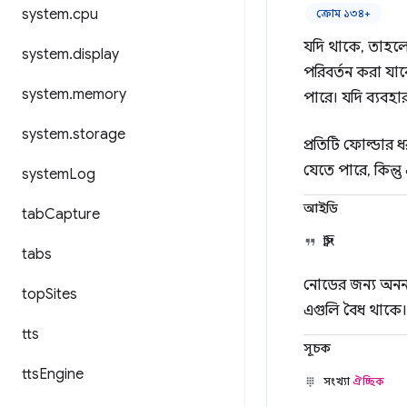
system
.
cpu
ক্রোম ১৩৪+
যদি থাকে, তাহলে 
system
.
display
পরিবর্তন করা যা
system
.
memory
পারে। যদি ব্যবহা
system
.
storage
প্রতিটি ফোল্ডার
যেতে পারে, কিন্তু
system
Log
আইডি
tab
Capture
স্ট্রিং
tabs
নোডের জন্য অনন্য
top
Sites
এগুলি বৈধ থাকে।
tts
সূচক
tts
Engine
সংখ্যা
ঐচ্ছিক