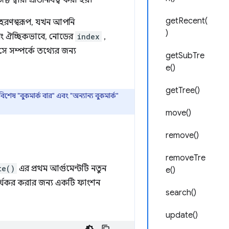
ট দ্বারা প্রতিনিধিত্ব করা হয়।
getRecent(
উদাহরণস্বরূপ, যখন আপনি
)
ং ঐচ্ছিকভাবে, নোডের
index
,
সে সম্পর্কে তথ্যের জন্য
getSubTre
e()
getTree()
 "বুকমার্ক বার" এবং "অন্যান্য বুকমার্ক"
move()
remove()
removeTre
te()
এর প্রথম আর্গুমেন্টটি নতুন
e()
ে কার্যকর করার জন্য একটি ফাংশন
search()
update()