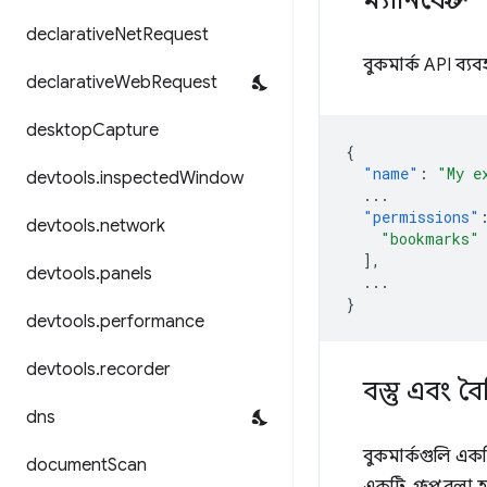
ম্যানিফেস্ট
declarative
Net
Request
বুকমার্ক API ব্
declarative
Web
Request
desktop
Capture
{
"name"
:
"My e
devtools
.
inspected
Window
...
"permissions"
devtools
.
network
"bookmarks"
],
devtools
.
panels
...
}
devtools
.
performance
devtools
.
recorder
বস্তু এবং বৈশ
dns
বুকমার্কগুলি এক
document
Scan