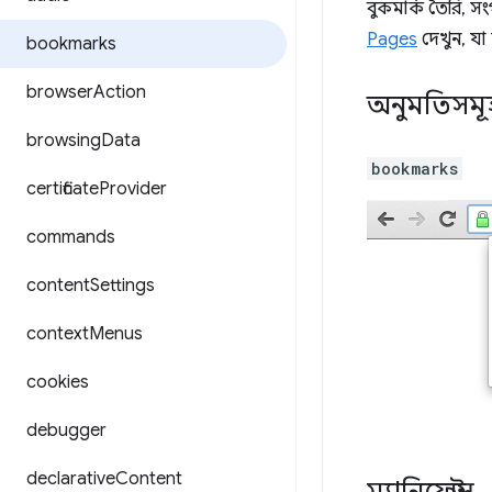
বুকমার্ক তৈরি, স
Pages
দেখুন, যা
bookmarks
browser
Action
অনুমতিসমূ
browsing
Data
bookmarks
certificate
Provider
commands
content
Settings
context
Menus
cookies
debugger
declarative
Content