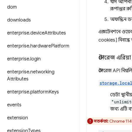
যদি আপনার
dom
রূপান্তর র
অফস্ক্রিন 
downloads
এক্সটেনশনে ওয়ে
enterprise
.
device
Attributes
cookies] নিবন্ধ
enterprise
.
hardware
Platform
স্টোরেজ এরিয়া
enterprise
.
login
স্টোরেজ API নিম্ন
enterprise
.
networking
Attributes
storage.loca
enterprise
.
platform
Keys
ডেটা স্থান
"unlimit
events
জন্য এটি ব
extension
সতর্কতা:
Chrome 114 এ
extension
Types