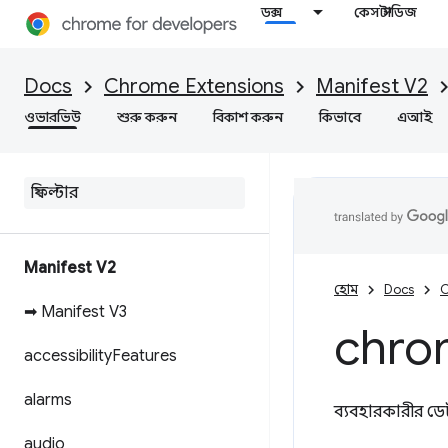
ডক্স
কেস স্টাডিজ
Docs
Chrome Extensions
Manifest V2
ওভারভিউ
শুরু করুন
বিকাশ করুন
কিভাবে
এআই
Manifest V2
হোম
Docs
C
➡ Manifest V3
chro
accessibility
Features
alarms
ব্যবহারকারীর ডেট
audio