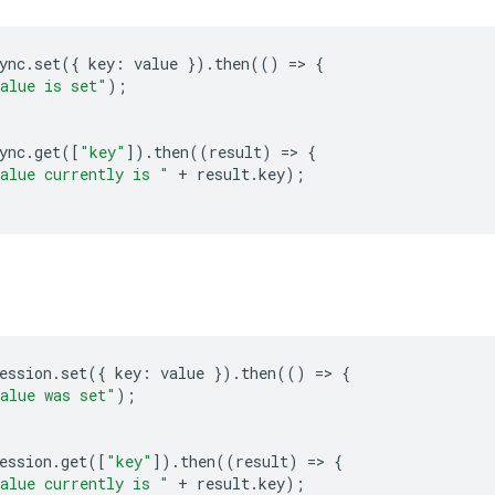
ync
.
set
({
key
:
value
}).
then
(()
=
>
{
alue is set"
);
ync
.
get
([
"key"
]).
then
((
result
)
=
>
{
alue currently is "
+
result
.
key
);
ession
.
set
({
key
:
value
}).
then
(()
=
>
{
alue was set"
);
ession
.
get
([
"key"
]).
then
((
result
)
=
>
{
alue currently is "
+
result
.
key
);