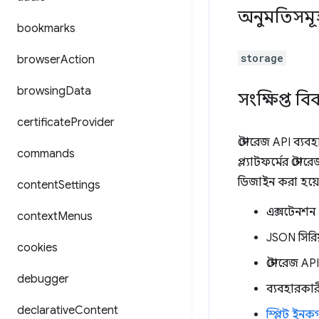
অনুমতিসমূ
bookmarks
storage
browser
Action
browsing
Data
সংক্ষিপ্ত ব
certificate
Provider
স্টোরেজ API ব্যব
commands
প্ল্যাটফর্মের স্টো
ডিজাইন করা হয়েছে
content
Settings
এক্সটেনশন প
context
Menus
JSON সিরিয
cookies
স্টোরেজ AP
debugger
ব্যবহারকার
declarative
Content
স্প্লিট ইন