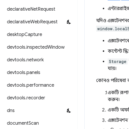
এন্টারপ্রা
declarative
Net
Request
যদিও এক্সটেনশনগু
declarative
Web
Request
window.local
desktop
Capture
এক্সটেনশনে
devtools
.
inspected
Window
কন্টেন্ট স্ক
devtools
.
network
Storage
যায়।
devtools
.
panels
কোনও পরিষেবা কর্
devtools
.
performance
একটি রূপান
devtools
.
recorder
করুন।
একটি অফস্ক
dns
এক্সটেনশন 
document
Scan