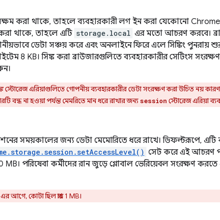
ং সক্ষম করা থাকে, তাহলে ব্যবহারকারী লগ ইন করা যেকোনো Chrome ব
 করা থাকে, তাহলে এটি
storage.local
এর মতো আচরণ করবে। ব্
ানীয়ভাবে ডেটা সঞ্চয় করে এবং অনলাইনে ফিরে এলে সিঙ্কিং পুনরায় শু
আইটেম 8 KB। সিঙ্ক করা ব্রাউজারগুলিতে ব্যবহারকারীর সেটিংস সংরক্
ুন।
সিঙ্ক স্টোরেজ এরিয়াগুলিতে গোপনীয় ব্যবহারকারীর ডেটা সংরক্ষণ করা উচিত নয় কার
রটি বন্ধ না হওয়া পর্যন্ত মেমরিতে মান ধরে রাখার জন্য
স্টোরেজ এরিয়া ব্
session
েশনের সময়কালের জন্য ডেটা মেমোরিতে ধরে রাখে। ডিফল্টরূপে, এটি কন্টে
me.storage.session.setAccessLevel()
সেট করে এই আচরণ পর
় 10 MB। পরিষেবা কর্মীদের রান জুড়ে গ্লোবাল ভেরিয়েবল সংরক্ষণ করত
 আগে, কোটা ছিল প্রায় 1 MB।