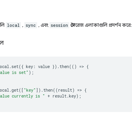
ুলি
local
,
sync
, এবং
session
স্টোরেজ এলাকাগুলি প্রদর্শন করে:
াল
ocal
.
set
({
key
:
value
}).
then
(()
=
>
{
alue is set"
);
ocal
.
get
([
"key"
]).
then
((
result
)
=
>
{
alue currently is "
+
result
.
key
);