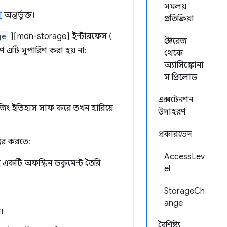
সমলয়
া
অন্তর্ভুক্ত।
প্রতিক্রিয়া
ge
][mdn-storage] ইন্টারফেস (
স্টোরেজ
ে এটি সুপারিশ করা হয় না:
থেকে
অ্যাসিঙ্ক্রোনা
স প্রিলোড
এক্সটেনশন
উজিং ইতিহাস সাফ করে তখন হারিয়ে
উদাহরণ
প্রকারভেদ
্তর করতে:
AccessLev
একটি অফস্ক্রিন ডকুমেন্ট তৈরি
el
StorageCh
ange
।
বৈশিষ্ট্য