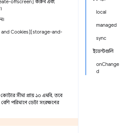
reate-offscreen] করুন এবং
।
local
ুন।
managed
age and Cookies][storage-and-
sync
ইভেন্টগুলি
onChange
d
 কোটার সীমা প্রায় ১০ এমবি, তবে
বেশি পরিমাণে ডেটা সংরক্ষণের