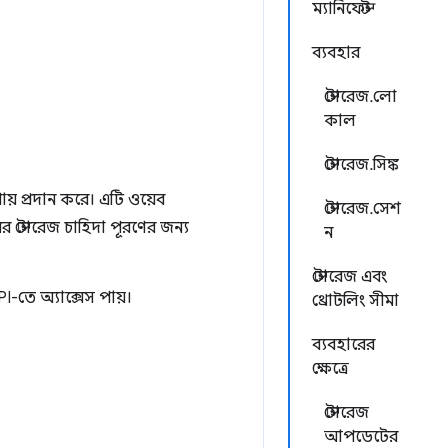
ম্যানিফেস্ট
ব্যবহার
স্টোরেজ.লো
কাল
স্টোরেজ.সিঙ্ক
ায় প্রদান করে। এটি ওয়েব
স্টোরেজ.সেশ
র স্টোরেজ চাহিদা পূরণের জন্য
ন
স্টোরেজ এবং
PI-তে অ্যাক্সেস পায়।
থ্রোটলিং সীমা
ব্যবহারের
ক্ষেত্রে
স্টোরেজ
আপডেটের