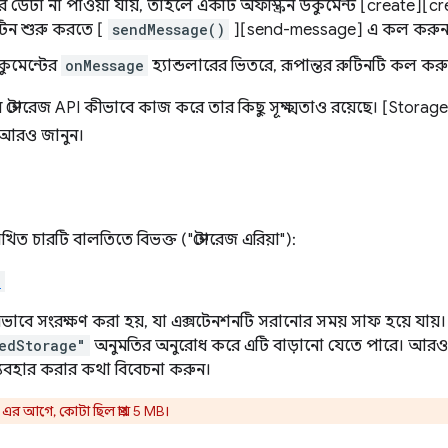
 ডেটা না পাওয়া যায়, তাহলে একটি অফস্ক্রিন ডকুমেন্ট [create][c
ুটিন শুরু করতে [
sendMessage()
][send-message] এ কল করুন
ডকুমেন্টের
onMessage
হ্যান্ডলারের ভিতরে, রূপান্তর রুটিনটি কল কর
ব স্টোরেজ API কীভাবে কাজ করে তার কিছু সূক্ষ্মতাও রয়েছে। [Stor
ে আরও জানুন।
লিখিত চারটি বালতিতে বিভক্ত ("স্টোরেজ এরিয়া"):
l
ীয়ভাবে সংরক্ষণ করা হয়, যা এক্সটেনশনটি সরানোর সময় সাফ হয়ে যায়।
edStorage"
অনুমতির অনুরোধ করে এটি বাড়ানো যেতে পারে। আরও 
্যবহার করার কথা বিবেচনা করুন।
র আগে, কোটা ছিল প্রায় 5 MB।