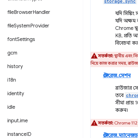
storage.sync
file
Browser
Handler
যদি সিঙ্কি
যদি অক্ষম
file
System
Provider
Chrome স্থ
KB, প্রতি 
font
Settings
বিবেচনা কর
gcm
সতর্কতা:
স্থানীয় এবং 
নিয়ে কাজ করার সময়, ব্রাউজা
history
স্টোরেজ.সেশন
i18n
ব্রাউজার স
identity
তবে
chro
সীমা প্রায
idle
করুন।
input
.
ime
সতর্কতা:
Chrome 112 এর
instance
ID
স্টোরেজ.ম্যানেজড