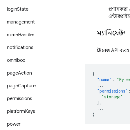
login
State
প্রশাসকরা
এন্টারপ্রা
management
ম্যানিফেস্ট
mime
Handler
notifications
স্টোরেজ API ব্য
omnibox
page
Action
{
"name"
:
"My e
...
page
Capture
"permissions"
"storage"
permissions
],
...
platform
Keys
}
power