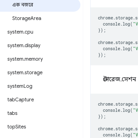
এক নজরে
chrome
.
storage
.
s
Storage
Area
console
.
log
(
"V
});
system
.
cpu
chrome
.
storage
.
s
system
.
display
console
.
log
(
"V
});
system
.
memory
system
.
storage
স্টোরেজ
.
সেশন
system
Log
tab
Capture
chrome
.
storage
.
s
console
.
log
(
"V
tabs
});
top
Sites
chrome
.
storage
.
s
console
.
log
(
"V