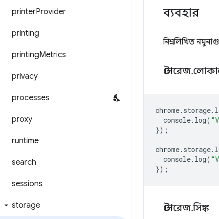
ব্যবহার
printer
Provider
printing
নিম্নলিখিত নমুনাগ
printing
Metrics
স্টোরেজ
.
লোক
privacy
processes
chrome
.
storage
.
l
proxy
console
.
log
(
"V
});
runtime
chrome
.
storage
.
l
console
.
log
(
"V
search
});
sessions
storage
স্টোরেজ
.
সিঙ্ক