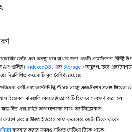
হ
িবরণ
হারকারীর ডেটা এবং অবস্থা ধরে রাখার জন্য একটি এক্সটেনশন-নির্দিষ্ট উপ
রেজ API গুলির (
IndexedDB
, এবং
Storage
) অনুরূপ, তবে এক্সটেনশনে
। নিম্নলিখিত কয়েকটি মূল বৈশিষ্ট্য রয়েছে:
রিষেবা কর্মী এবং কন্টেন্ট স্ক্রিপ্ট সহ সমস্ত এক্সটেনশন প্রসঙ্গ স্টোরেজ A
়ালাইজেবল মানগুলি অবজেক্ট প্রোপার্টি হিসেবে সংরক্ষণ করা হয়।
I বাল্ক রিড এবং রাইট অপারেশনের সাথে অ্যাসিঙ্ক্রোনাস।
ী ক্যাশে এবং ব্রাউজিং ইতিহাস সাফ করলেও, ডেটা টিকে থাকে।
কগনিটো
ব্যবহার করার সময়ও সঞ্চিত সেটিংস টিকে থাকে।