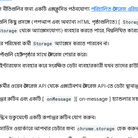
ইজ নীতিগুলির জন্য একটি এক্সক্লুসিভ পঠনযোগ্য
পরিচালিত স্টোরেজ এরিয়
লি কিছু প্রসঙ্গে (পপআপ এবং অন্যান্য HTML পৃষ্ঠাগুলিতে) [
Stora
Storage
থেকে অ্যাক্সেসযোগ্য) ব্যবহার করতে পারে, নিম্নলিখিত কারণ
র পরিষেবা কর্মী
Storage
অ্যাক্সেস করতে পারবেন না।
্রিপ্টগুলি হোস্ট পৃষ্ঠার সাথে স্টোরেজ শেয়ার করে।
ইন্টারফেস ব্যবহার করে সংরক্ষিত ডেটা ব্যবহারকারী যখন তাদের ব্রা
মীর ওয়েব স্টোরেজ API থেকে এক্সটেনশন স্টোরেজ API-তে ডেটা স্থানান
্তর রুটিন এবং একটি [
onMessage
][ on-message ] হ্যান্ডলার সহ 
্রিন ডকুমেন্টে একটি রূপান্তর রুটিন যোগ করুন।
সার্ভিস ওয়ার্কারে আপনার ডেটার জন্য
chrome.storage
চেক করুন