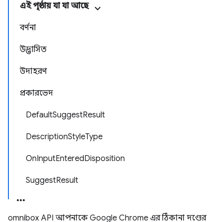
এই পৃষ্ঠায় যা যা আছে
বর্ণনা
উদ্ভাসিত
উদাহরণ
প্রকারভেদ
DefaultSuggestResult
DescriptionStyleType
OnInputEnteredDisposition
SuggestResult
omnibox API আপনাকে Google Chrome এর ঠিকানা দণ্ডের