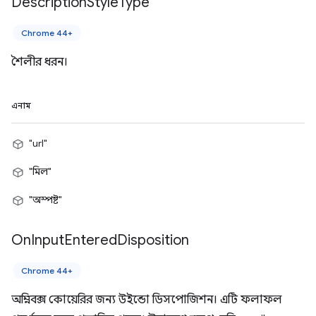
Description
Style
Type
Chrome 44+
শৈলীর ধরন।
এনাম
"url"
"মিল"
"অস্পষ্ট"
On
Input
Entered
Disposition
Chrome 44+
অম্নিবক্স কোয়েরির জন্য উইন্ডো ডিসপোজিশন। এটি ফলাফল