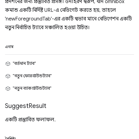
প্রদর্শনের জন্য প্রস্তাবিত প্রসঙ্গ। উদাহরণ স্বরূপ, যদি omnibox
কমান্ড একটি নির্দিষ্ট URL-এ নেভিগেট করতে হয়, তাহলে
'newForegroundTab'-এর একটি স্বভাব মানে নেভিগেশন একটি
নতুন নির্বাচিত ট্যাবে সঞ্চালিত হওয়া উচিত।
এনাম
"বর্তমান ট্যাব"
"নতুন ফোরগ্রাউন্ডট্যাব"
"নতুন ব্যাকগ্রাউন্ডট্যাব"
Suggest
Result
একটি প্রস্তাবিত ফলাফল.