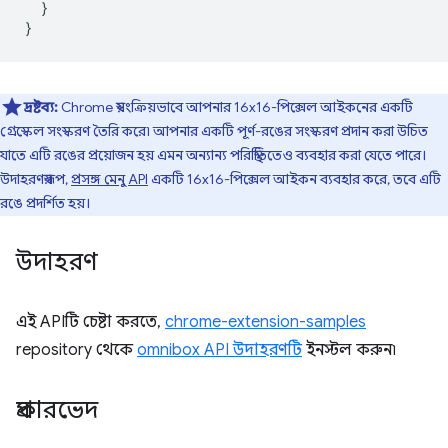
}
}
দ্রষ্টব্য:
Chrome স্বয়ংক্রিয়ভাবে আপনার 16x16-পিক্সেল আইকনের একটি
গ্রেস্কেল সংস্করণ তৈরি করে৷ আপনার একটি পূর্ণ-রঙের সংস্করণ প্রদান করা উচিত
যাতে এটি রঙের প্রয়োজন হয় এমন অন্যান্য পরিস্থিতিতেও ব্যবহার করা যেতে পারে।
উদাহরণস্বরূপ,
প্রসঙ্গ মেনু API
একটি 16x16-পিক্সেল আইকন ব্যবহার করে, তবে এটি
রঙে প্রদর্শিত হয়।
উদাহরণ
এই APIটি চেষ্টা করতে,
chrome-extension-samples
repository থেকে
omnibox API উদাহরণটি
ইনস্টল করুন৷
প্রকারভেদ