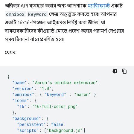
অম্নিবক্স API ব্যবহার করার জন্য আপনাকে
ম্যানিফেস্টে
একটি
omnibox
keyword
ক্ষেত্র অন্তর্ভুক্ত করতে হবে৷ আপনার
একটি 16x16-পিক্সেল আইকনও নির্দিষ্ট করা উচিত, যা
ব্যবহারকারীদের কীওয়ার্ড মোডে প্রবেশ করার পরামর্শ দেওয়ার
সময় ঠিকানা বারে প্রদর্শিত হবে।
যেমন:
{
"name"
:
"Aaron's omnibox extension"
,
"version"
:
"1.0"
,
"omnibox"
:
{
"keyword"
:
"aaron"
},
"icons"
:
{
"16"
:
"16-full-color.png"
},
"background"
:
{
"persistent"
:
false
,
"scripts"
:
[
"background.js"
]