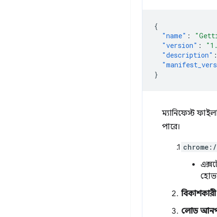
{
"name"
:
"Gett
"version"
:
"1
"description"
"manifest_ver
}
ম্যানিফেস্ট ফাইল
পারে।
chrome:/
এক্স
হোভ
বিকাশকার
লোড আনপ