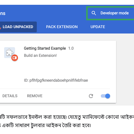
নটি সফলভাবে ইনস্টল করা হয়েছে৷ যেহেতু ম্যানিফেস্টে কোনো আইকন অন
্য একটি সাধারণ টুলবার আইকন তৈরি করা হবে।