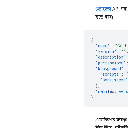
স্টোরেজ
API সহ ব
হতে হবে৷
{
"name"
:
"Gett
"version"
:
"1
"description"
"permissions"
"background"
:
"scripts"
:
"persistent"
},
"manifest_ver
}
এক্সটেনশন ব্যবস্থ