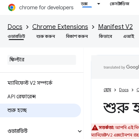
ডক্স
কেস স্টাডিজ
Docs
Chrome Extensions
Manifest V2
ওভারভিউ
শুরু করুন
বিকাশ করুন
কিভাবে
এআই
ম্যানিফেস্ট V2 সম্পর্কে
হোম
Docs
C
API রেফারেন্স
শুরু হ
শুরু হচ্ছে
সতর্কতা:
আপনি এই নিবন্
ওভারভিউ
ম্যানিফেস্ট V2 এক্সটেনশন গ