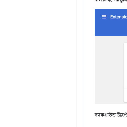
নীল লিঙ্ক,
পটভূমি প
ব্যাকগ্রাউন্ড স্ক