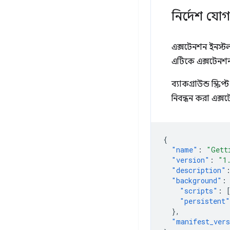
নির্দেশ যো
এক্সটেনশন ইনস্ট
এটিকে এক্সটেনশন
ব্যাকগ্রাউন্ড স্ক্
নিবন্ধন করা এক
{
"name"
:
"Gett
"version"
:
"1
"description"
"background"
:
"scripts"
:
"persistent"
},
"manifest_ver