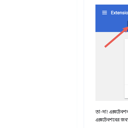
তা-দা! এক্সটেনশ
এক্সটেনশনের জন