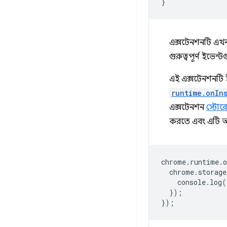
}
এক্সটেনশনটি এখন স
গুরুত্বপূর্ণ ইভেন্
এই এক্সটেনশনটি ইন
runtime.onIn
এক্সটেনশন
স্টোর
করতে এবং এটি 
chrome
.
runtime
.
o
chrome
.
storage
console
.
log
(
});
});