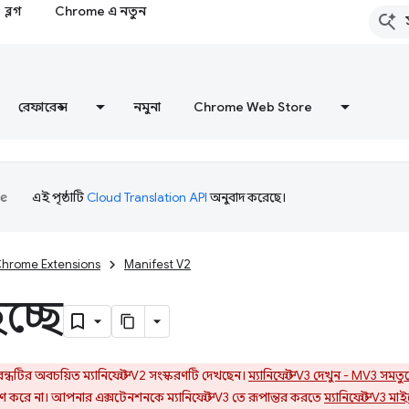
ব্লগ
Chrome এ নতুন
রেফারেন্স
নমুনা
Chrome Web Store
এই পৃষ্ঠাটি
Cloud Translation API
অনুবাদ করেছে।
hrome Extensions
Manifest V2
চ্ছে
ধটির অবচয়িত ম্যানিফেস্ট V2 সংস্করণটি দেখছেন।
ম্যানিফেস্ট V3 দেখুন - MV3 সমতু
্রহণ করে না। আপনার এক্সটেনশনকে ম্যানিফেস্ট V3 তে রূপান্তর করতে
ম্যানিফেস্ট V3 মা