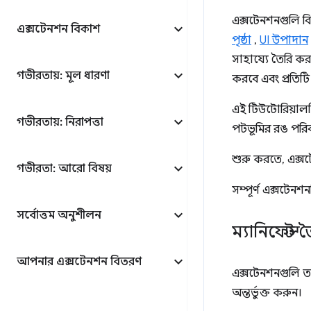
এক্সটেনশনগুলি বিভি
এক্সটেনশন বিকাশ
পৃষ্ঠা
,
UI উপাদান
সাহায্যে তৈরি ক
গভীরতায়: মূল ধারণা
করবে এবং প্রতিটি
এই টিউটোরিয়াল
গভীরতায়: নিরাপত্তা
পটভূমির রঙ পরিব
শুরু করতে, এক্স
গভীরতা: আরো বিষয়
সম্পূর্ণ এক্সটেনশ
সর্বোত্তম অনুশীলন
ম্যানিফেস্ট
আপনার এক্সটেনশন বিতরণ
এক্সটেনশনগুলি 
অন্তর্ভুক্ত করুন।