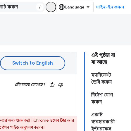
/
সাইন-ইন করুন
এই পৃষ্ঠায় যা
যা আছে
ম্যানিফেস্ট
তৈরি করুন
এটি কাজে লেগেছে?
নির্দেশ যোগ
করুন
একটি
ল্যের জন্য শুরু করা
। Chrome ওয়েব স্টোর আর
ব্যবহারকারী
ইগ্রেশন গাইড
অনুসরণ করুন।
ইন্টারফেস