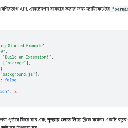
েশিরভাগ API, এক্সটেনশন ব্যবহার করার জন্য ম্যানিফেস্টের
"permi
ing Started Example"
,
.0"
,
:
"Build an Extension!"
,
:
[
"storage"
],
{
[
"background.js"
],
:
false
sion"
:
2
াপনা পৃষ্ঠায় ফিরে যান এবং
পুনরায় লোড
লিঙ্কে ক্লিক করুন। একটি নতুন ক্