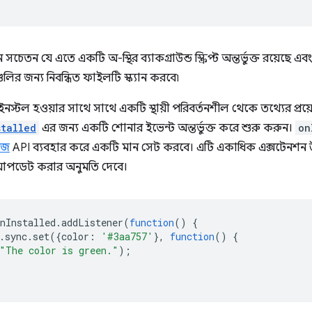
চেতন যে এতে একটি অ-স্থির ব্যাকগ্রাউন্ড স্ক্রিপ্ট অন্তর্ভুক্ত রয়েছে এ
টগুলির জন্য নিবন্ধিত ফাইলটি স্ক্যান করবে৷
স্টল হওয়ার সাথে সাথে একটি স্থায়ী পরিবর্তনশীল থেকে তথ্যের প্রয়োজন 
stalled
এর জন্য একটি শোনার ইভেন্ট অন্তর্ভুক্ত করে শুরু করুন।
on
েজ
API ব্যবহার করে একটি মান সেট করবে। এটি একাধিক এক্সটেনশন উ
আপডেট করার অনুমতি দেবে।
nInstalled
.
addListener
(
function
()
{
.
sync
.
set
({
color
:
'#3aa757'
},
function
()
{
"The color is green."
);