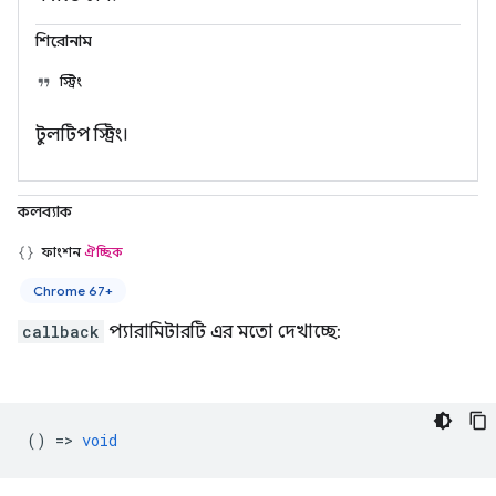
শিরোনাম
স্ট্রিং
টুলটিপ স্ট্রিং।
কলব্যাক
ফাংশন
ঐচ্ছিক
Chrome 67+
callback
প্যারামিটারটি এর মতো দেখাচ্ছে:
() =>
void