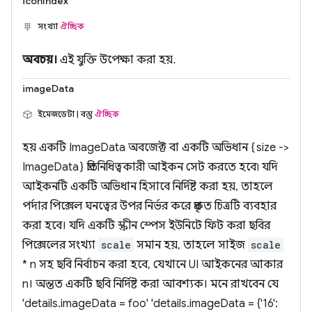
iconIndex
সংখ্যা
ঐচ্ছিক
অবচয়।
এই যুক্তি উপেক্ষা করা হয়.
imageData
ইমেজডেটা | বস্তু
ঐচ্ছিক
হয় একটি ImageData অবজেক্ট বা একটি অভিধান {size ->
ImageData} প্রতিনিধিত্বকারী আইকন সেট করতে হবে৷ যদি
আইকনটি একটি অভিধান হিসাবে নির্দিষ্ট করা হয়, তাহলে
পর্দার পিক্সেল ঘনত্বের উপর নির্ভর করে প্রকৃত চিত্রটি ব্যবহার
করা হবে। যদি একটি স্ক্রীন স্পেস ইউনিটে ফিট করা ছবির
পিক্সেলের সংখ্যা
scale
সমান হয়, তাহলে সাইজ
scale
* n সহ ছবি নির্বাচন করা হবে, যেখানে UI আইকনের আকার
n। অন্তত একটি ছবি নির্দিষ্ট করা আবশ্যক। মনে রাখবেন যে
'details.imageData = foo' 'details.imageData = {'16':