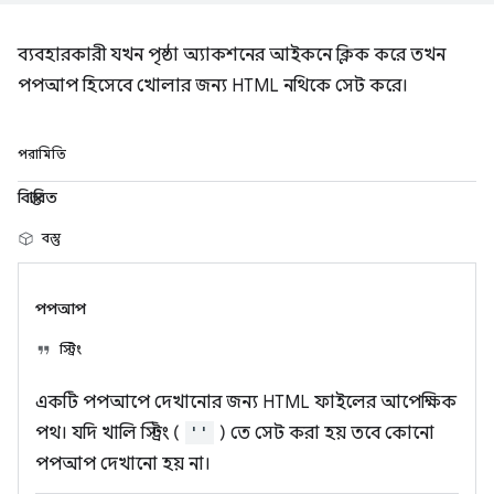
ব্যবহারকারী যখন পৃষ্ঠা অ্যাকশনের আইকনে ক্লিক করে তখন
পপআপ হিসেবে খোলার জন্য HTML নথিকে সেট করে।
পরামিতি
বিস্তারিত
বস্তু
পপআপ
স্ট্রিং
একটি পপআপে দেখানোর জন্য HTML ফাইলের আপেক্ষিক
পথ। যদি খালি স্ট্রিং (
''
) তে সেট করা হয় তবে কোনো
পপআপ দেখানো হয় না।