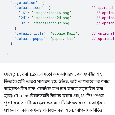
"page_action"
:
{
"default_icon"
:
{
// optional
"16"
:
"images/icon16.png"
,
// option
"24"
:
"images/icon24.png"
,
// option
"32"
:
"images/icon32.png"
// option
},
"default_title"
:
"Google Mail"
,
// optional
"default_popup"
:
"popup.html"
// optional
},
...
}
যেহেতু 1.5x বা 1.2x এর মতো কম-সাধারণ স্কেল ফ্যাক্টর সহ
ডিভাইসগুলি আরও সাধারণ হয়ে উঠছে, তাই আপনাকে আপনার
আইকনগুলির জন্য একাধিক মাপ প্রদান করতে উত্সাহিত করা
হচ্ছে৷ Chrome নিকটতমটি নির্বাচন করবে এবং 16-ডিপ স্পেস
পূরণ করতে এটিকে স্কেল করবে। এটি নিশ্চিত করে যে আইকন
প্রদর্শনের আকার কখনও পরিবর্তন করা হলে, আপনাকে বিভিন্ন