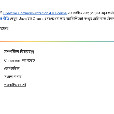
ন্ট
Creative Commons Attribution 4.0 License
-এর অধীনে এবং কোডের নমুনাগুল
ট নীতি
দেখুন। Java হল Oracle এবং/অথবা তার অ্যাফিলিয়েট সংস্থার রেজিস্টার্ড ট্রেডমা
হয়েছে।
সম্পর্কিত বিষয়বস্তু
Chromium আপডেট
কেস স্টাডিজ
সংরক্ষণাগার
পডকাস্ট এবং শো