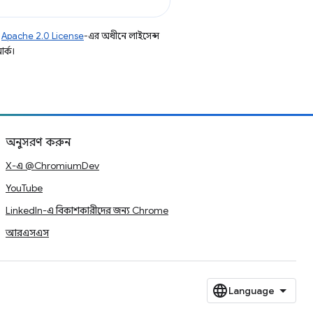
ি
Apache 2.0 License
-এর অধীনে লাইসেন্স
র্ক।
অনুসরণ করুন
X-এ @ChromiumDev
YouTube
LinkedIn-এ বিকাশকারীদের জন্য Chrome
আরএসএস