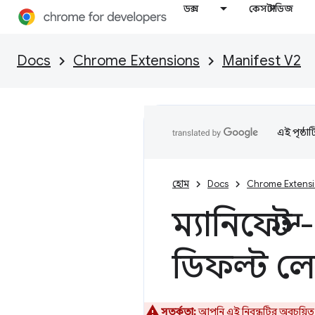
ডক্স
কেস স্টাডিজ
Docs
Chrome Extensions
Manifest V2
এই পৃষ্ঠা
হোম
Docs
Chrome Extens
ম্যানিফেস্
ডিফল্ট 
সতর্কতা:
আপনি এই নিবন্ধটির অবচয়িত ম