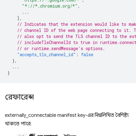
"*://*.chromium.org/*"
,
...
],
// Indicates that the extension would like to ma
// channel ID of the web page connecting to it. 
// also opt to send the TLS channel ID to the ex
// includeTlsChannelId to true in runtime.connec
// or runtime.sendMessage's options.
"accepts_tls_channel_id"
:
false
},
...
}
রেফারেন্স
externally_connectable manifest key-এর নিম্নলিখিত বৈশিষ্ট্য
থাকতে পারে: