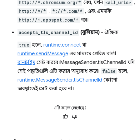
http://*.chromium.org/*
বৈধ, যখন
<all_urls>
,
http://*/*
,
*://*.com/*
, এবং এমনকি
http://*.appspot.com/*
নয়।
accepts_tls_channel_id
(বুলিয়ান)
- ঐচ্ছিক
true
হলে,
runtime.connect
বা
runtime.sendMessage
এর মাধ্যমে প্রেরিত বার্তা
রানটাইম
সেট করবে।MessageSender.tlsChannelId যদি
সেই পদ্ধতিগুলি এটি করার অনুরোধ করে।
false
হলে,
runtime.MessageSender.tlsChannelId
কোনো
অবস্থাতেই সেট করা হবে না।
এটি কাজে লেগেছে?