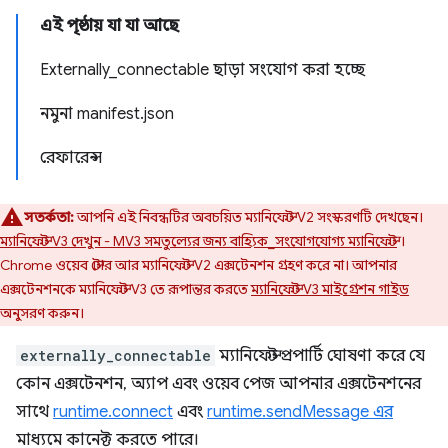
এই পৃষ্ঠায় যা যা আছে
Externally_connectable ছাড়া সংযোগ করা হচ্ছে
নমুনা manifest.json
রেফারেন্স
সতর্কতা:
আপনি এই নিবন্ধটির অবচয়িত ম্যানিফেস্ট V2 সংস্করণটি দেখছেন।
ম্যানিফেস্ট V3 দেখুন - MV3 সমতুল্যের জন্য বাহ্যিক_সংযোগযোগ্য ম্যানিফেস্ট
।
Chrome ওয়েব স্টোর আর ম্যানিফেস্ট V2 এক্সটেনশন গ্রহণ করে না। আপনার
এক্সটেনশনকে ম্যানিফেস্ট V3 তে রূপান্তর করতে
ম্যানিফেস্ট V3 মাইগ্রেশন গাইড
অনুসরণ করুন।
externally_connectable
ম্যানিফেস্ট প্রপার্টি ঘোষণা করে যে
কোন এক্সটেনশন, অ্যাপ এবং ওয়েব পেজ আপনার এক্সটেনশনের
সাথে
runtime.connect
এবং
runtime.sendMessage এর
মাধ্যমে কানেক্ট করতে পারে।