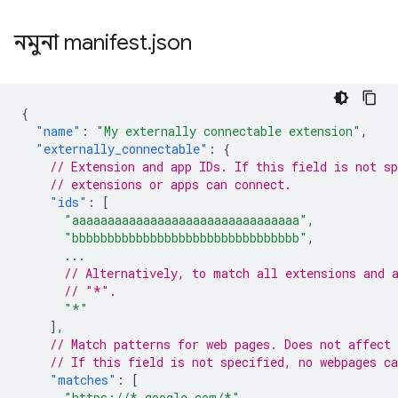
নমুনা manifest
.
json
{
"name"
:
"My externally connectable extension"
,
"externally_connectable"
:
{
// Extension and app IDs. If this field is not sp
// extensions or apps can connect.
"ids"
:
[
"aaaaaaaaaaaaaaaaaaaaaaaaaaaaaaaa"
,
"bbbbbbbbbbbbbbbbbbbbbbbbbbbbbbbb"
,
...
// Alternatively, to match all extensions and 
// "*".
"*"
],
// Match patterns for web pages. Does not affect 
// If this field is not specified, no webpages ca
"matches"
:
[
"https://*.google.com/*"
,