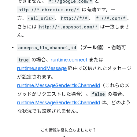
できません。
*://google.com/*
と
http://*.chromium.org/*
は有効です。一
方、
<all_urls>
、
http://*/*
、
*://*.com/*
、
さらには
http://*.appspot.com/*
は一致しませ
ん。
accepts_tls_channel_id
（ブール値）
- 省略可
true
の場合、
runtime.connect
または
runtime.sendMessage
経由で送信されたメッセージ
が設定されます。
runtime.MessageSender.tlsChannelId
（これらのメ
ソッドがリクエストした場合）。
false
の場合、
runtime.MessageSender.tlsChannelId
は、どのよう
な状況でも設定されません。
この情報は役に立ちましたか？