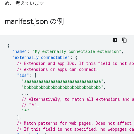
め、 考えています
manifest
.
json の例
{
"name"
:
"My externally connectable extension"
,
"externally_connectable"
:
{
// Extension and app IDs. If this field is not sp
// extensions or apps can connect.
"ids"
:
[
"aaaaaaaaaaaaaaaaaaaaaaaaaaaaaaaa"
,
"bbbbbbbbbbbbbbbbbbbbbbbbbbbbbbbb"
,
...
// Alternatively, to match all extensions and 
// "*".
"*"
],
// Match patterns for web pages. Does not affect 
// If this field is not specified, no webpages ca