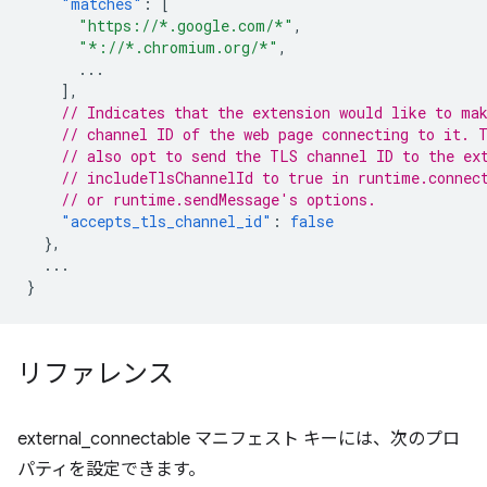
"matches"
:
[
"https://*.google.com/*"
,
"*://*.chromium.org/*"
,
...
],
// Indicates that the extension would like to ma
// channel ID of the web page connecting to it. 
// also opt to send the TLS channel ID to the ex
// includeTlsChannelId to true in runtime.connec
// or runtime.sendMessage's options.
"accepts_tls_channel_id"
:
false
},
...
}
リファレンス
external_connectable マニフェスト キーには、次のプロ
パティを設定できます。