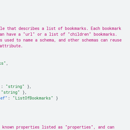
le that describes a list of bookmarks. Each bookmark
an have a "url" or a list of "children" bookmarks.
s used to name a schema, and other schemas can reuse
attribute.
ks"
,
"
:
"string"
},
"string"
},
ref"
:
"ListOfBookmarks"
}
 known properties listed as "properties", and can