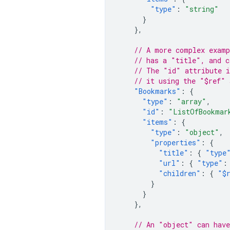
"type"
:
"string"
}
},
// A more complex examp
// has a "title", and c
// The "id" attribute i
// it using the "$ref" 
"Bookmarks"
:
{
"type"
:
"array"
,
"id"
:
"ListOfBookmar
"items"
:
{
"type"
:
"object"
,
"properties"
:
{
"title"
:
{
"type
"url"
:
{
"type"
:
"children"
:
{
"$
}
}
},
// An "object" can have