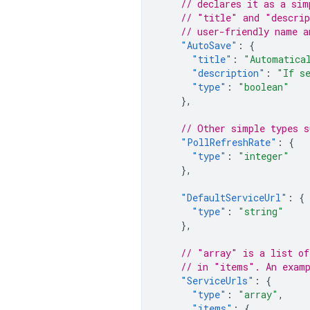
// declares it as a sim
// "title" and "descrip
// user-friendly name a
"AutoSave"
:
{
"title"
:
"Automatica
"description"
:
"If s
"type"
:
"boolean"
},
// Other simple types s
"PollRefreshRate"
:
{
"type"
:
"integer"
},
"DefaultServiceUrl"
:
{
"type"
:
"string"
},
// "array" is a list of
// in "items". An exam
"ServiceUrls"
:
{
"type"
:
"array"
,
"items"
:
{