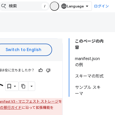
/
ログイン
このページの内
容
manifest.json
の例
報は役に立ちましたか？
スキーマの形式
ト
サンプル スキ
ーマ
anifest V3 - マニフェスト ストレージ
を
V3 への移行ガイド
に沿って拡張機能を