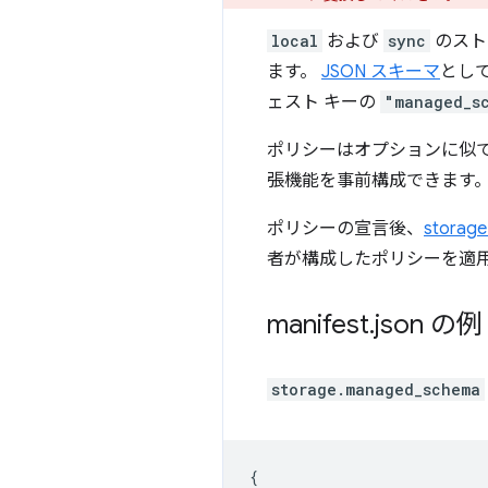
local
および
sync
のスト
ます。
JSON スキーマ
とし
ェスト キーの
"managed_s
ポリシーはオプションに似
張機能を事前構成できます
ポリシーの宣言後、
storag
者が構成したポリシーを適
manifest
.
json の例
storage.managed_schema
{