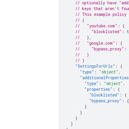
// optionally have "add
// keys that aren't fou
// This example policy 
// {
//   "youtube.com": {
//     "blocklisted": t
//   },
//   "google.com": {
//     "bypass_proxy": 
//   }
// }
"SettingsForUrls"
:
{
"type"
:
"object"
,
"additionalProperties
"type"
:
"object"
,
"properties"
:
{
"blocklisted"
:
{
"bypass_proxy"
:
{
}
}
}
}