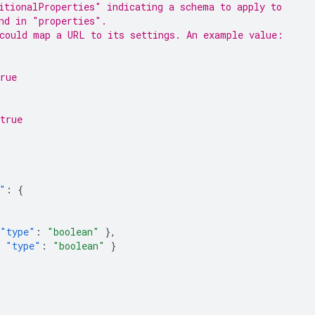
itionalProperties" indicating a schema to apply to
nd in "properties".
could map a URL to its settings. An example value:
rue
true
"
:
{
"type"
:
"boolean"
},
"type"
:
"boolean"
}