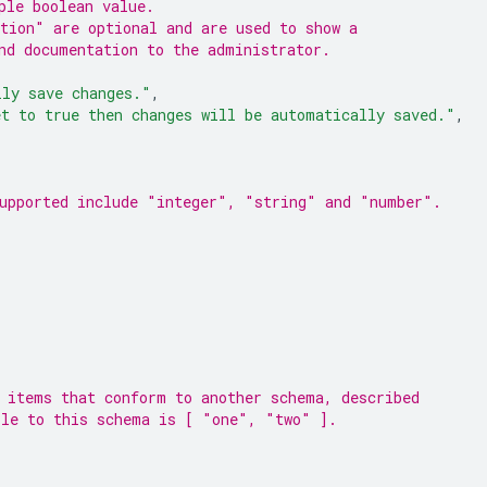
ple boolean value.
tion" are optional and are used to show a
nd documentation to the administrator.
lly save changes."
,
et to true then changes will be automatically saved."
,
upported include "integer", "string" and "number".
 items that conform to another schema, described
ple to this schema is [ "one", "two" ].