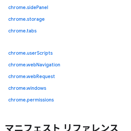
chrome.sidePanel
chrome.storage
chrome.tabs
chrome.userScripts
chrome.webNavigation
chrome.webRequest
chrome.windows
chrome.permissions
マニフェスト リファレンス