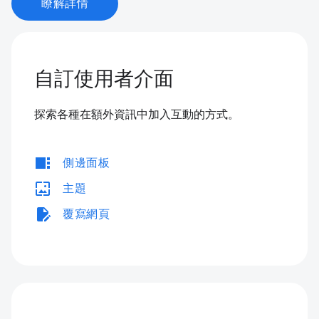
瞭解詳情
自訂使用者介面
探索各種在額外資訊中加入互動的方式。
view_sidebar
側邊面板
wallpaper
主題
edit_document
覆寫網頁