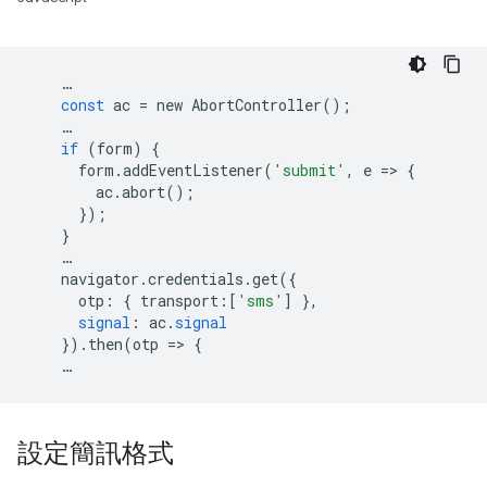
…
const
ac
=
new
AbortController
();
…
if
(
form
)
{
form
.
addEventListener
(
'submit'
,
e
=
>
{
ac
.
abort
();
});
}
…
navigator
.
credentials
.
get
({
otp
:
{
transport
:[
'sms'
]
},
signal
:
ac
.
signal
})
.
then
(
otp
=
>
{
…
設定簡訊格式