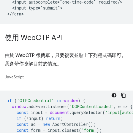
  <input autocomplete="one-time-code" required/>

  <input type="submit">

使用 Web
OTP API
由於 WebOTP 很簡單，只要複製並貼上下列程式碼即可。
我會帶你瞭解目前的情況。
JavaScript
if
(
'OTPCredential'
in
window
)
{
window
.
addEventListener
(
'DOMContentLoaded'
,
e
=
>
{
const
input
=
document
.
querySelector
(
'input[auto
if
(
!
input
)
return
;
const
ac
=
new
AbortController
();
const
form
=
input
.
closest
(
'form'
);