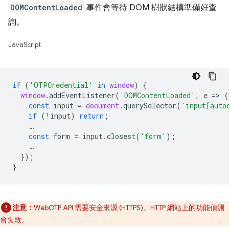
DOMContentLoaded
事件會等待 DOM 樹狀結構準備好查
詢。
JavaScript
if
(
'OTPCredential'
in
window
)
{
window
.
addEventListener
(
'DOMContentLoaded'
,
e
=
>
{
const
input
=
document
.
querySelector
(
'input[auto
if
(
!
input
)
return
;
…
const
form
=
input
.
closest
(
'form'
);
…
});
}
注意：
WebOTP API 需要安全來源 (HTTPS)。HTTP 網站上的功能偵測
會失敗。