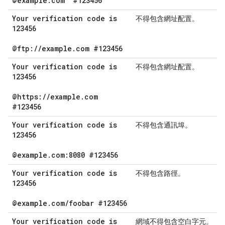
@example
.
com
#123456
Your verification code is
不得包含網址配置。
123456
@ftp:
/
/
example
.
com #123456
Your verification code is
不得包含網址配置。
123456
@https:
/
/
example
.
com
#123456
Your verification code is
不得包含通訊埠。
123456
@example
.
com:8080 #123456
Your verification code is
不得包含路徑。
123456
@example
.
com
/
foobar #123456
Your verification code is
網域不得包含空白字元。