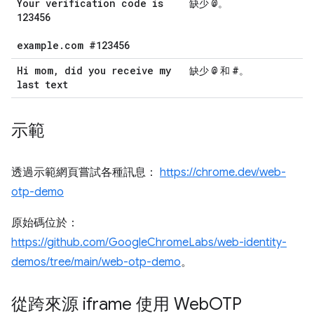
Your verification code is
@
缺少
。
123456
example
.
com #123456
Hi mom
,
did you receive my
@
#
缺少
和
。
last text
示範
透過示範網頁嘗試各種訊息：
https://chrome.dev/web-
otp-demo
原始碼位於：
https://github.com/GoogleChromeLabs/web-identity-
demos/tree/main/web-otp-demo
。
從跨來源 iframe 使用 Web
OTP