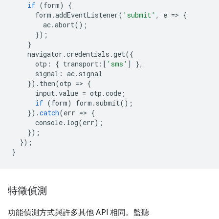
if
(
form
)
{
form
.
addEventListener
(
'submit'
,
e
=
>
{
ac
.
abort
();
});
}
navigator
.
credentials
.
get
({
otp
:
{
transport
:
[
'sms'
]
},
signal
:
ac
.
signal
}).
then
(
otp
=
>
{
input
.
value
=
otp
.
code
;
if
(
form
)
form
.
submit
();
}).
catch
(
err
=
>
{
console
.
log
(
err
);
});
});
}
特徵偵測
功能偵測方式與許多其他 API 相同。監聽