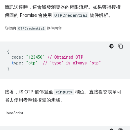
簡訊送達時，這會觸發瀏覽器的權限流程。如果獲得授權，
傳回的 Promise 會使用
OTPCredential
物件解析。
取得的
OTPCredential
物件內容
{
code
:
"123456"
// Obtained OTP
t
ype
:
"otp"
// `type` is always "otp"
}
接著，將 OTP 值傳遞至
<input>
欄位。直接提交表單可
省去使用者輕觸按鈕的步驟。
JavaScript