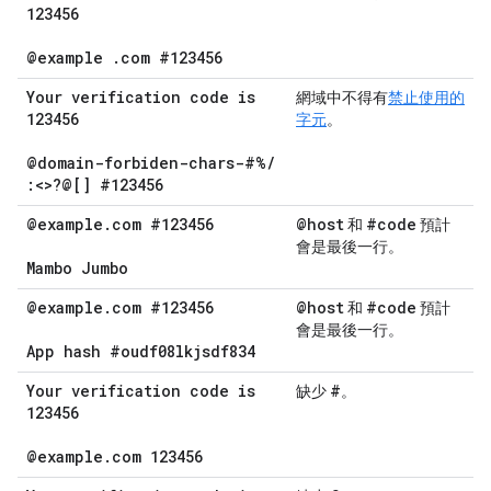
123456
@example
.
com #123456
Your verification code is
網域中不得有
禁止使用的
123456
字元
。
@domain-forbiden-chars-#%
/
:<>?@[] #123456
@example
.
com #123456
@host
#code
和
預計
會是最後一行。
Mambo Jumbo
@example
.
com #123456
@host
#code
和
預計
會是最後一行。
App hash #oudf08lkjsdf834
Your verification code is
#
缺少
。
123456
@example
.
com 123456