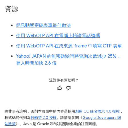
資源
簡訊動態密碼表單最佳做法
使用 WebOTP API 在電腦上驗證電話號碼
使用 WebOTP API 在跨來源 iframe 中填寫 OTP 表單
Yahoo! JAPAN 的無密碼驗證將查詢次數減少 25%，
登入時間加快 2.6 倍
這對你有幫助嗎？
除非另有註明，否則本頁面中的內容是採用
創用 CC 姓名標示 4.0 授權
，
程式碼範例則為
阿帕契 2.0 授權
。詳情請參閱《
Google Developers 網
站政策
》。Java 是 Oracle 和/或其關聯企業的註冊商標。