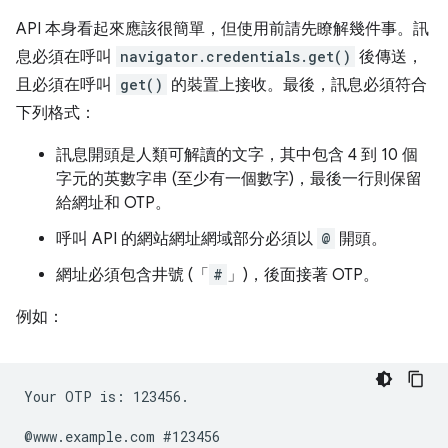
API 本身看起來應該很簡單，但使用前請先瞭解幾件事。訊
息必須在呼叫
navigator.credentials.get()
後傳送，
且必須在呼叫
get()
的裝置上接收。最後，訊息必須符合
下列格式：
訊息開頭是人類可解讀的文字，其中包含 4 到 10 個
字元的英數字串 (至少有一個數字)，最後一行則保留
給網址和 OTP。
呼叫 API 的網站網址網域部分必須以
@
開頭。
網址必須包含井號 (「
#
」)，後面接著 OTP。
例如：
Your OTP is: 123456.
