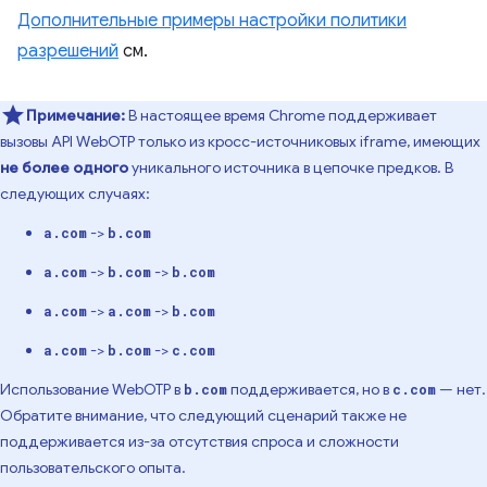
Дополнительные примеры настройки политики
разрешений
см.
Примечание:
В настоящее время Chrome поддерживает
вызовы API WebOTP только из кросс-источниковых iframe, имеющих
не более одного
уникального источника в цепочке предков. В
следующих случаях:
->
a.com
b.com
->
->
a.com
b.com
b.com
->
->
a.com
a.com
b.com
->
->
a.com
b.com
c.com
Использование WebOTP в
поддерживается, но в
— нет.
b.com
c.com
Обратите внимание, что следующий сценарий также не
поддерживается из-за отсутствия спроса и сложности
пользовательского опыта.