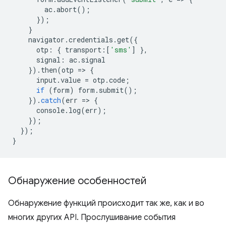
ac
.
abort
();
});
}
navigator
.
credentials
.
get
({
otp
:
{
transport
:
[
'sms'
]
},
signal
:
ac
.
signal
}).
then
(
otp
=
>
{
input
.
value
=
otp
.
code
;
if
(
form
)
form
.
submit
();
}).
catch
(
err
=
>
{
console
.
log
(
err
);
});
});
}
Обнаружение особенностей
Обнаружение функций происходит так же, как и во
многих других API. Прослушивание события