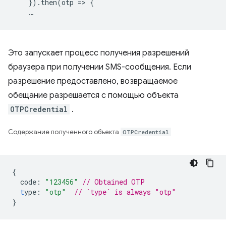
    }).then(otp => {

Это запускает процесс получения разрешений
браузера при получении SMS-сообщения. Если
разрешение предоставлено, возвращаемое
обещание разрешается с помощью объекта
OTPCredential
.
Содержание полученного объекта
OTPCredential
{
code
:
"123456"
// Obtained OTP
t
ype
:
"otp"
// `type` is always "otp"
}