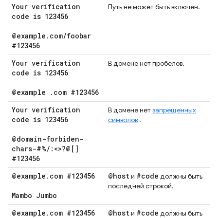
Your verification
Путь не может быть включен.
code is 123456
@example
.
com
/
foobar
#123456
Your verification
В домене нет пробелов.
code is 123456
@example
.
com #123456
Your verification
В домене нет
запрещенных
code is 123456
символов
.
@domain-forbiden-
chars-#%
/
:<>?@[]
#123456
@example
.
com #123456
@host
#code
и
должны быть
последней строкой.
Mambo Jumbo
@example
.
com #123456
@host
#code
и
должны быть