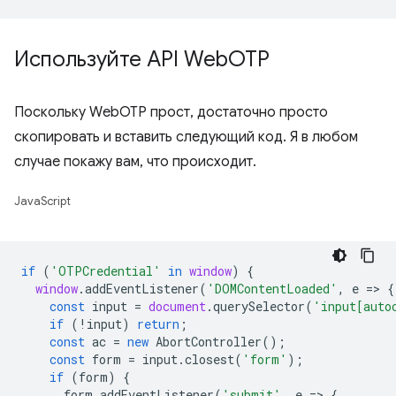
Используйте API Web
OTP
Поскольку WebOTP прост, достаточно просто
скопировать и вставить следующий код. Я в любом
случае покажу вам, что происходит.
JavaScript
if
(
'OTPCredential'
in
window
)
{
window
.
addEventListener
(
'DOMContentLoaded'
,
e
=
>
{
const
input
=
document
.
querySelector
(
'input[auto
if
(
!
input
)
return
;
const
ac
=
new
AbortController
();
const
form
=
input
.
closest
(
'form'
);
if
(
form
)
{
form
.
addEventListener
(
'submit'
,
e
=
>
{