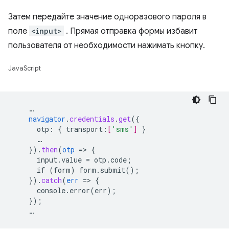
Затем передайте значение одноразового пароля в
поле
<input>
. Прямая отправка формы избавит
пользователя от необходимости нажимать кнопку.
JavaScript
…
navigator
.
credentials
.
get
(
{
otp
:
{
transport
:
[
'sms'
]
}
…
}
)
.
then
(
otp
=
>
{
input.value
=
otp.code
;
if
(form)
form.submit()
;
}
)
.
catch
(
err
=
>
{
console.error(err)
;
}
);
…