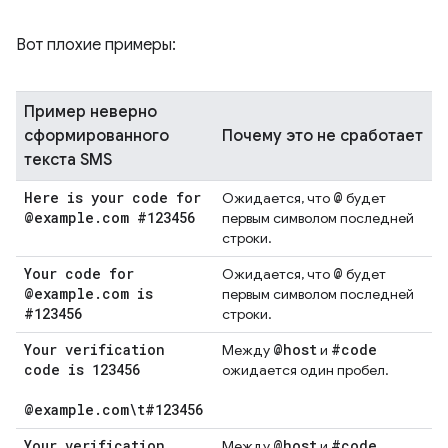
Вот плохие примеры:
Пример неверно
сформированного
Почему это не сработает
текста SMS
Here is your code for
@
Ожидается, что
будет
@example
.
com #123456
первым символом последней
строки.
Your code for
@
Ожидается, что
будет
@example
.
com is
первым символом последней
#123456
строки.
Your verification
@host
#code
Между
и
code is 123456
ожидается один пробел.
@example
.
com\t#123456
Your verification
@host
#code
Между
и