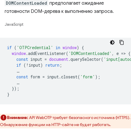
DOMContentLoaded
предполагает ожидание
готовности DOM-дерева к выполнению запроса.
JavaScript
if
(
'OTPCredential'
in
window
)
{
window
.
addEventListener
(
'DOMContentLoaded'
,
e
=
>
{
const
input
=
document
.
querySelector
(
'input[auto
if
(
!
input
)
return
;
…
const
form
=
input
.
closest
(
'form'
);
…
});
}
Внимание:
API WebOTP требует безопасного источника (HTTPS).
Обнаружение функции на HTTP-сайте не будет работать.