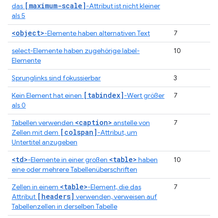
[maximum-scale]
das
-Attribut ist nicht kleiner
als 5
<object>
-Elemente haben alternativen Text
7
select-Elemente haben zugehörige label-
10
Elemente
Sprunglinks sind fokussierbar
3
[tabindex]
Kein Element hat einen
-Wert größer
7
als 0
<caption>
Tabellen verwenden
anstelle von
7
[colspan]
Zellen mit dem
-Attribut, um
Untertitel anzugeben
<td>
<table>
-Elemente in einer großen
haben
10
eine oder mehrere Tabellenüberschriften
<table>
Zellen in einem
-Element, die das
7
[headers]
Attribut
verwenden, verweisen auf
Tabellenzellen in derselben Tabelle