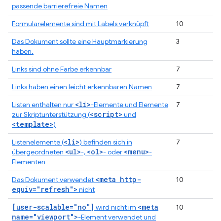
passende barrierefreie Namen
Formularelemente sind mit Labels verknüpft
10
Das Dokument sollte eine Hauptmarkierung
3
haben.
Links sind ohne Farbe erkennbar
7
Links haben einen leicht erkennbaren Namen
7
<li>
Listen enthalten nur
-Elemente und Elemente
7
<script>
zur Skriptunterstützung (
und
<template>
)
<li>
Listenelemente (
) befinden sich in
7
<ul>
<ol>
<menu>
übergeordneten
-,
- oder
-
Elementen
<meta http-
Das Dokument verwendet
10
equiv="refresh">
nicht
[user-scalable="no"]
<meta
wird nicht im
10
name="viewport">
-Element verwendet und