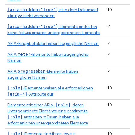
[aria-hidden="true"]
ist in dem Dokument
10
<body>
nicht vorhanden
[aria-hidden="true"]
-Elemente enthalten
7
keine fokussierbaren untergeordneten Elemente
ARIA-Eingabefelder haben zugängliche Namen
7
meter
ARIA
-Elemente haben zugängliche
7
Namen
progressbar
ARIA
-Elemente haben
7
zugängliche Namen
[role]
-Elemente weisen alle erforderlichen
10
[aria-*]
-Attribute auf
[role]
Elemente mit einer ARIA-
, deren
10
untergeordnete Elemente eine bestimmte
[role]
enthalten müssen, haben alle
erforderlichen untergeordneten Elemente
[role]
-Elemente sind ihren jeweils
10