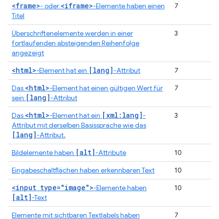
<frame>
<iframe>
- oder
-Elemente haben einen
7
Titel
Überschriftenelemente werden in einer
3
fortlaufenden absteigenden Reihenfolge
angezeigt
<html>
[lang]
-Element hat ein
-Attribut
7
<html>
Das
-Element hat einen gültigen Wert für
7
[lang]
sein
-Attribut
<html>
[xml:lang]
Das
-Element hat ein
-
3
Attribut mit derselben Basissprache wie das
[lang]
-Attribut.
[alt]
Bildelemente haben
-Attribute
10
Eingabeschaltflächen haben erkennbaren Text
10
<input type="image">
-Elemente haben
10
[alt]
-Text
Elemente mit sichtbaren Textlabels haben
7