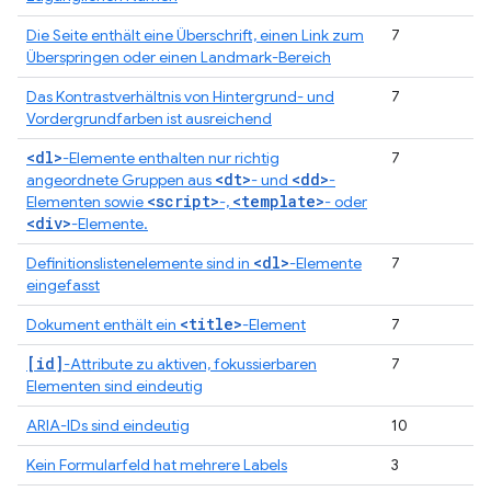
Die Seite enthält eine Überschrift, einen Link zum
7
Überspringen oder einen Landmark-Bereich
Das Kontrastverhältnis von Hintergrund- und
7
Vordergrundfarben ist ausreichend
<dl>
-Elemente enthalten nur richtig
7
<dt>
<dd>
angeordnete Gruppen aus
- und
-
<script>
<template>
Elementen sowie
-,
- oder
<div>
-Elemente.
<dl>
Definitionslistenelemente sind in
-Elemente
7
eingefasst
<title>
Dokument enthält ein
-Element
7
[id]
-Attribute zu aktiven, fokussierbaren
7
Elementen sind eindeutig
ARIA-IDs sind eindeutig
10
Kein Formularfeld hat mehrere Labels
3