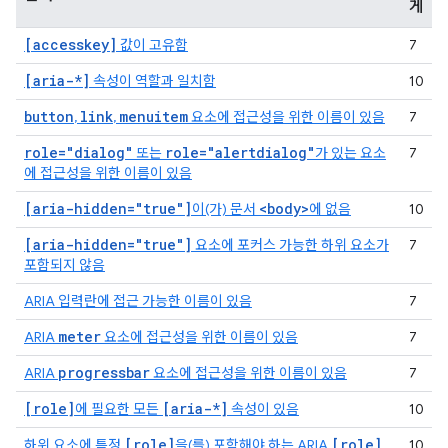
게
[accesskey]
값이 고유함
7
[aria-*]
속성이 역할과 일치함
10
button
link
menuitem
,
,
요소에 접근성을 위한 이름이 있음
7
role="dialog"
role="alertdialog"
또는
가 있는 요소
7
에 접근성을 위한 이름이 있음
[aria-hidden="true"]
<body>
이(가) 문서
에 없음
10
[aria-hidden="true"]
요소에 포커스 가능한 하위 요소가
7
포함되지 않음
ARIA 입력란에 접근 가능한 이름이 있음
7
meter
ARIA
요소에 접근성을 위한 이름이 있음
7
progressbar
ARIA
요소에 접근성을 위한 이름이 있음
7
[role]
[aria-*]
에 필요한 모든
속성이 있음
10
[role]
[role]
하위 요소에 특정
을(를) 포함해야 하는 ARIA
10