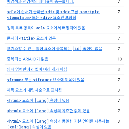
배경색과 전경색의 대비율이 충분합니다.
7
<dl>
<dt>
<dd>
<script>
에 순서가 올바른
및
그룹,
,
7
<template>
<div>
또는
요소만 포함됨
<dl>
정의 목록 항목이
요소에서 래핑되어 있음
7
<title>
문서에
요소가 있음
7
[id]
포커스할 수 있는 활성 요소에 중복되는
속성이 없음
7
중복되는 ARIA ID가 없음
10
양식 입력란에 라벨이 여러 개가 아님
3
<frame>
<iframe>
또는
요소에 제목이 있음
7
제목 요소가 내림차순으로 표시됨
3
<html>
[lang]
요소에
속성이 있음
7
<html>
[lang]
요소에
속성의 유효한 값이 있음
7
<html>
[lang]
요소에
속성과 동일한 기본 언어를 사용하는
3
[xml:lang]
속성이 있음