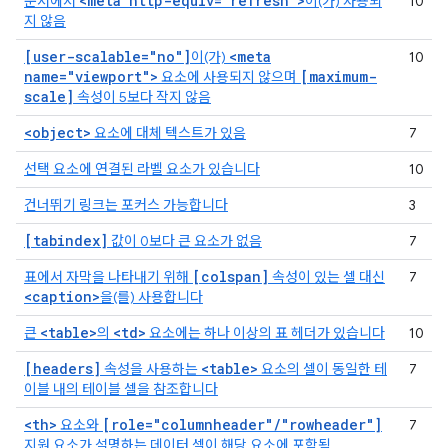
<meta http-equiv="refresh">
문서에서
이(가) 사용되
10
지 않음
[user-scalable="no"]
<meta
이(가)
10
name="viewport">
[maximum-
요소에 사용되지 않으며
scale]
속성이 5보다 작지 않음
<object>
요소에 대체 텍스트가 있음
7
선택 요소에 연결된 라벨 요소가 있습니다
10
건너뛰기 링크는 포커스 가능합니다
3
[tabindex]
값이 0보다 큰 요소가 없음
7
[colspan]
표에서 자막을 나타내기 위해
속성이 있는 셀 대신
7
<caption>
을(를) 사용합니다
<table>
<td>
큰
의
요소에는 하나 이상의 표 헤더가 있습니다
10
[headers]
<table>
속성을 사용하는
요소의 셀이 동일한 테
7
이블 내의 테이블 셀을 참조합니다
<th>
[role="columnheader"/"rowheader"]
요소와
7
지원 요소가 설명하는 데이터 셀이 해당 요소에 포함됨