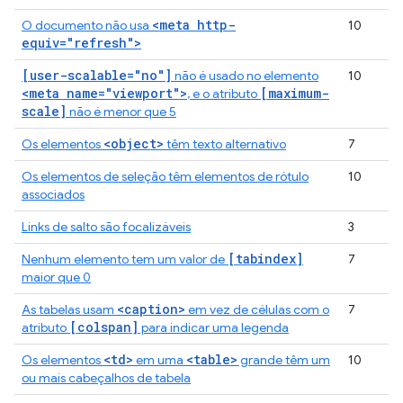
<meta http-
O documento não usa
10
equiv="refresh">
[user-scalable="no"]
não é usado no elemento
10
<meta name="viewport">
[maximum-
, e o atributo
scale]
não é menor que 5
<object>
Os elementos
têm texto alternativo
7
Os elementos de seleção têm elementos de rótulo
10
associados
Links de salto são focalizáveis
3
[tabindex]
Nenhum elemento tem um valor de
7
maior que 0
<caption>
As tabelas usam
em vez de células com o
7
[colspan]
atributo
para indicar uma legenda
<td>
<table>
Os elementos
em uma
grande têm um
10
ou mais cabeçalhos de tabela