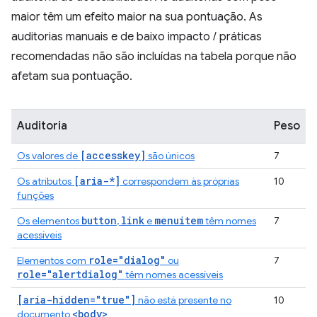
maior têm um efeito maior na sua pontuação. As
auditorias manuais e de baixo impacto / práticas
recomendadas não são incluídas na tabela porque não
afetam sua pontuação.
Auditoria
Peso
[accesskey]
Os valores de
são únicos
7
[aria-*]
Os atributos
correspondem às próprias
10
funções
button
link
menuitem
Os elementos
,
e
têm nomes
7
acessíveis
role="dialog"
Elementos com
ou
7
role="alertdialog"
têm nomes acessíveis
[aria-hidden="true"]
não está presente no
10
<body>
documento