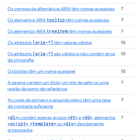
Os campos de alternância ARIA têm nomes acessíveis
7
tooltip
Os elementos ARIA
têm nomes acessíveis
7
treeitem
Os elementos ARIA
têm nomes acessíveis
7
[aria-*]
Os atributos
têm valores válidos
10
[aria-*]
Os atributos
são válidos e não contêm erros
10
de ortografia
Os botões têm um nome acessível
10
A página contém um título, um link de salto ou uma
7
região de ponto de referência
As cores de primeiro e segundo plano têm uma taxa
7
de contraste suficiente
<dl>
<dt>
<dd>
s contêm apenas grupos
e
, elementos
7
<script>
<template>
<div>
,
ou
devidamente
organizados