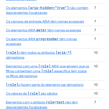
[aria-hidden="true"]
Os elementos
não contêm
7
descendentes focalizáveis
Os campos de entrada ARIA têm nomes acessíveis
7
meter
Os elementos ARIA
têm nomes acessíveis
7
progressbar
Os elementos ARIA
têm nomes
7
acessíveis
[role]
[aria-*]
s têm todos os atributos
10
obrigatórios
[role]
Elementos com uma
ARIA que exigem que os
10
[role]
filhos contenham uma
específica têm todos
os filhos obrigatórios
[role]
s fazem parte do elemento pai obrigatório
10
[role]
Os valores de
são válidos
10
role=text
Elementos com o atributo
não têm
7
descendentes focalizáveis