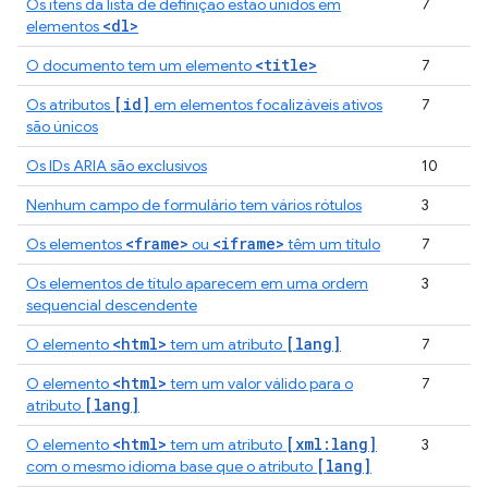
Os itens da lista de definição estão unidos em
7
<dl>
elementos
<title>
O documento tem um elemento
7
[id]
Os atributos
em elementos focalizáveis ativos
7
são únicos
Os IDs ARIA são exclusivos
10
Nenhum campo de formulário tem vários rótulos
3
<frame>
<iframe>
Os elementos
ou
têm um título
7
Os elementos de título aparecem em uma ordem
3
sequencial descendente
<html>
[lang]
O elemento
tem um atributo
7
<html>
O elemento
tem um valor válido para o
7
[lang]
atributo
<html>
[xml:lang]
O elemento
tem um atributo
3
[lang]
com o mesmo idioma base que o atributo