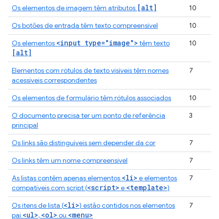
[alt]
Os elementos de imagem têm atributos
10
Os botões de entrada têm texto compreensível
10
<input type="image">
Os elementos
têm texto
10
[alt]
Elementos com rótulos de texto visíveis têm nomes
7
acessíveis correspondentes
Os elementos de formulário têm rótulos associados
10
O documento precisa ter um ponto de referência
3
principal
Os links são distinguíveis sem depender da cor
7
Os links têm um nome compreensível
7
<li>
As listas contêm apenas elementos
e elementos
7
<script>
<template>
compatíveis com script (
e
)
<li>
Os itens de lista (
) estão contidos nos elementos
7
<ul>
<ol>
<menu>
pai
,
ou