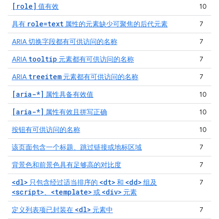
[role]
值有效
10
role=text
具有
属性的元素缺少可聚焦的后代元素
7
ARIA 切换字段都有可供访问的名称
7
tooltip
ARIA
元素都有可供访问的名称
7
treeitem
ARIA
元素都有可供访问的名称
7
[aria-*]
属性具备有效值
10
[aria-*]
属性有效且拼写正确
10
按钮有可供访问的名称
10
该页面包含一个标题、跳过链接或地标区域
7
背景色和前景色具有足够高的对比度
7
<dl>
<dt>
<dd>
只包含经过适当排序的
和
组及
7
<script>
<template>
<div>
、
或
元素
<dl>
定义列表项已封装在
元素中
7