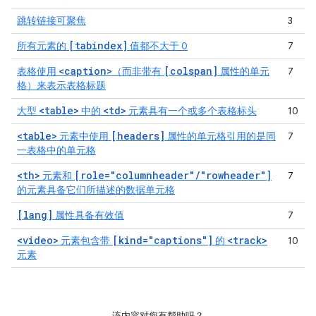
跳转链接可聚焦
3
[tabindex]
所有元素的
值都不大于 0
7
<caption>
[colspan]
表格使用
（而非带有
属性的单元
7
格）来表示表格标题
<table>
<td>
大型
中的
元素具有一个或多个表格标头
10
<table>
[headers]
元素中使用
属性的单元格引用的是同
7
一表格中的单元格
<th>
[role="columnheader"/"rowheader"]
元素和
7
的元素具备它们所描述的数据单元格
[lang]
属性具备有效值
7
<video>
[kind="captions"]
<track>
元素包含带
的
10
元素
该内容对您有帮助吗？