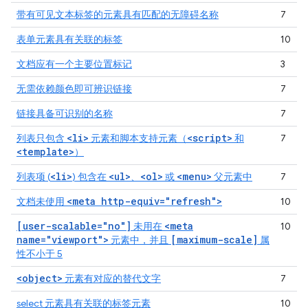
带有可见文本标签的元素具有匹配的无障碍名称
7
表单元素具有关联的标签
10
文档应有一个主要位置标记
3
无需依赖颜色即可辨识链接
7
链接具备可识别的名称
7
<li>
<script>
列表只包含
元素和脚本支持元素（
和
7
<template>
）
<li>
<ul>
<ol>
<menu>
列表项 (
) 包含在
、
或
父元素中
7
<meta http-equiv="refresh">
文档未使用
10
[user-scalable="no"]
<meta
未用在
10
name="viewport">
[maximum-scale]
元素中，并且
属
性不小于 5
<object>
元素有对应的替代文字
7
select 元素具有关联的标签元素
10