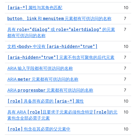
[aria-*]
属性与其角色匹配
10
button
link
menuitem
、
和
元素都有可供访问的名称
7
role="dialog"
role="alertdialog"
具有
或
的元素
7
都有可供访问的名称
<body>
[aria-hidden="true"]
文档
中没有
10
[aria-hidden="true"]
元素不包含可聚焦的后代元素
7
ARIA 输入字段都有可供访问的名称
7
meter
ARIA
元素都有可供访问的名称
7
progressbar
ARIA
元素都有可供访问的名称
7
[role]
[aria-*]
具备所有必需的
属性
10
[role]
[role]
具有 ARIA
且要求子元素必须包含特定
的元
10
素包含全部必需子元素
[role]
包含在其必需的父元素中
10