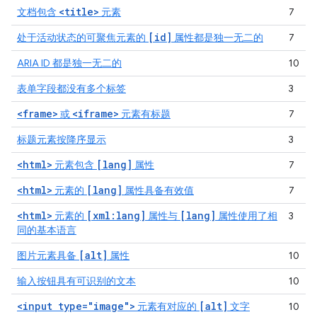
<title>
文档包含
元素
7
[id]
处于活动状态的可聚焦元素的
属性都是独一无二的
7
ARIA ID 都是独一无二的
10
表单字段都没有多个标签
3
<frame>
<iframe>
或
元素有标题
7
标题元素按降序显示
3
<html>
[lang]
元素包含
属性
7
<html>
[lang]
元素的
属性具备有效值
7
<html>
[xml:lang]
[lang]
元素的
属性与
属性使用了相
3
同的基本语言
[alt]
图片元素具备
属性
10
输入按钮具有可识别的文本
10
<input type="image">
[alt]
元素有对应的
文字
10