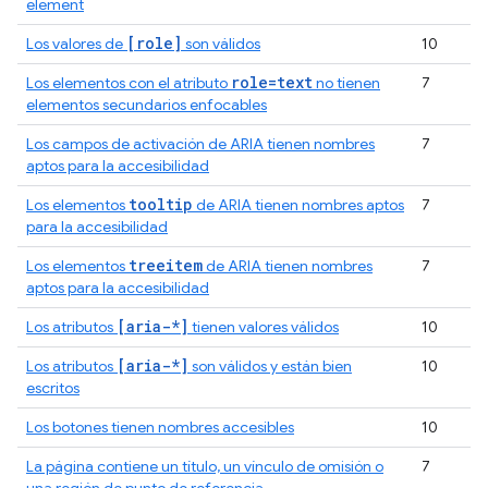
element
[role]
Los valores de
son válidos
10
role=text
Los elementos con el atributo
no tienen
7
elementos secundarios enfocables
Los campos de activación de ARIA tienen nombres
7
aptos para la accesibilidad
tooltip
Los elementos
de ARIA tienen nombres aptos
7
para la accesibilidad
treeitem
Los elementos
de ARIA tienen nombres
7
aptos para la accesibilidad
[aria-*]
Los atributos
tienen valores válidos
10
[aria-*]
Los atributos
son válidos y están bien
10
escritos
Los botones tienen nombres accesibles
10
La página contiene un título, un vínculo de omisión o
7