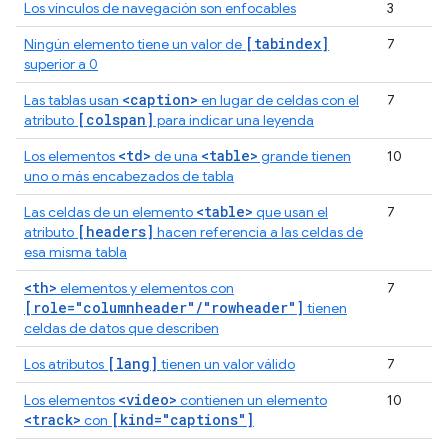
Los vínculos de navegación son enfocables
3
[tabindex]
Ningún elemento tiene un valor de
7
superior a 0
<caption>
Las tablas usan
en lugar de celdas con el
7
[colspan]
atributo
para indicar una leyenda
<td>
<table>
Los elementos
de una
grande tienen
10
uno o más encabezados de tabla
<table>
Las celdas de un elemento
que usan el
7
[headers]
atributo
hacen referencia a las celdas de
esa misma tabla
<th>
elementos y elementos con
7
[role="columnheader"/"rowheader"]
tienen
celdas de datos que describen
[lang]
Los atributos
tienen un valor válido
7
<video>
Los elementos
contienen un elemento
10
<track>
[kind="captions"]
con