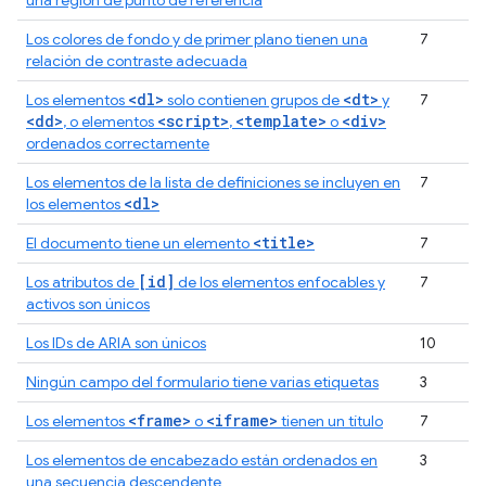
una región de punto de referencia
Los colores de fondo y de primer plano tienen una
7
relación de contraste adecuada
<dl>
<dt>
Los elementos
solo contienen grupos de
y
7
<dd>
<script>
<template>
<div>
, o elementos
,
o
ordenados correctamente
Los elementos de la lista de definiciones se incluyen en
7
<dl>
los elementos
<title>
El documento tiene un elemento
7
[id]
Los atributos de
de los elementos enfocables y
7
activos son únicos
Los IDs de ARIA son únicos
10
Ningún campo del formulario tiene varias etiquetas
3
<frame>
<iframe>
Los elementos
o
tienen un título
7
Los elementos de encabezado están ordenados en
3
una secuencia descendente