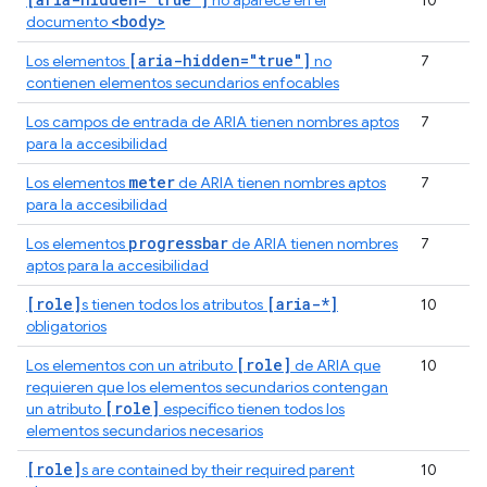
no aparece en el
10
<body>
documento
[aria-hidden="true"]
Los elementos
no
7
contienen elementos secundarios enfocables
Los campos de entrada de ARIA tienen nombres aptos
7
para la accesibilidad
meter
Los elementos
de ARIA tienen nombres aptos
7
para la accesibilidad
progressbar
Los elementos
de ARIA tienen nombres
7
aptos para la accesibilidad
[role]
[aria-*]
s tienen todos los atributos
10
obligatorios
[role]
Los elementos con un atributo
de ARIA que
10
requieren que los elementos secundarios contengan
[role]
un atributo
específico tienen todos los
elementos secundarios necesarios
[role]
s are contained by their required parent
10