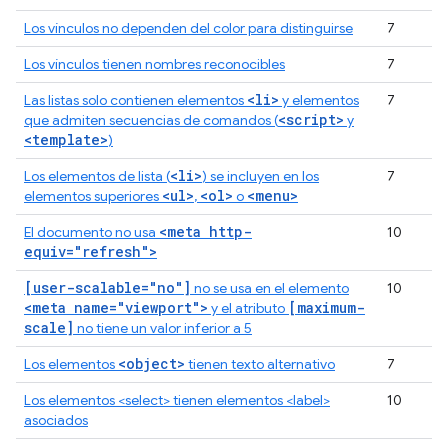
Los vínculos no dependen del color para distinguirse
7
Los vínculos tienen nombres reconocibles
7
<li>
Las listas solo contienen elementos
y elementos
7
<script>
que admiten secuencias de comandos (
y
<template>
)
<li>
Los elementos de lista (
) se incluyen en los
7
<ul>
<ol>
<menu>
elementos superiores
,
o
<meta http-
El documento no usa
10
equiv="refresh">
[user-scalable="no"]
no se usa en el elemento
10
<meta name="viewport">
[maximum-
y el atributo
scale]
no tiene un valor inferior a 5
<object>
Los elementos
tienen texto alternativo
7
Los elementos <select> tienen elementos <label>
10
asociados