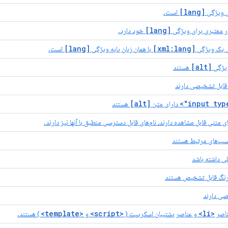
[lang]
ی ویژگی
است.
[lang]
 معتبری برای ویژگی
خود دارد.
[lang]
[xml:lang]
ی یک ویژگی
با همان زبان پایه ویژگی
است.
[alt]
ویژگی
هستند
قابل تشخیصی دارند
[alt]
دارای متن
هستند
متنی قابل مشاهده دارند، نام‌های قابل دسترسی منطبق با آنها نیز دارند.
سب‌های مرتبط هستند
ی داشته باشد
ر رنگ قابل تشخیص هستند
یصی دارند
<template>
<script>
<li>
ناصر
و عناصر پشتیبان اسکریپت (
و
) هستند.