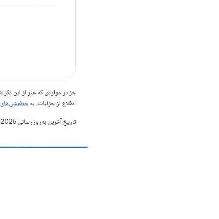
جز در مواردی که غیر از این ذک
اطلاع از جزئیات، به
خطمشی‌های سایت elopers
تاریخ آخرین به‌روزرسانی 2025-10-22 به‌وقت ساعت هماهنگ جهانی.
مشارکت
یک اشکال را ثبت کنید
مسائل باز را ببینید