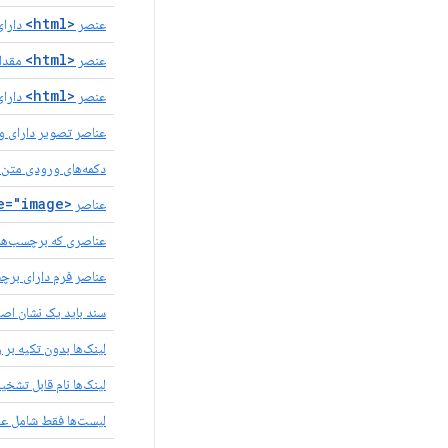
<html>
عنصر
دارا
<html>
عنصر
مقدار
<html>
عنصر
دارا
عناصر تصویر دارای 
دکمه‌های ورودی متن 
<input type="image">
عناصر
عناصری که برچسب‌های 
عناصر فرم دارای برچ
سند باید یک نشان اصل
لینک‌ها بدون تکیه ب
لینک‌ها نام قابل تشخ
لیست‌ها فقط شامل ع