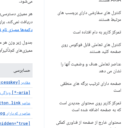
ARIA هستند
می‌شود.
کنترل های سفارشی دارای برچسب های
هر ممیزی دسترسی‌پذ
مرتبط هستند
دریافت نمی‌کند. برا
دکمه‌ها ممیزی نام 
تمرکز کاربر به دام افتاده است
جدول زیر وزن هر ممی
کنترل های تعاملی قابل فوکوس روی
ممیزی‌های کم‌تأثیر/ب
صفحه کلید هستند
عناصر تعاملی هدف و وضعیت آنها را
حسابرسی
نشان می دهد
[accesskey]
مقادیر
صفحه دارای ترتیب برگه های منطقی
است
[aria-*]
ویژگی‌ها
تمرکز کاربر روی محتوای جدیدی است
link
tton
عناصر
،
که به صفحه اضافه شده است
og"
عناصری که دارای
محتوای خارج از صفحه از فناوری کمکی
[aria-hidden="true"]