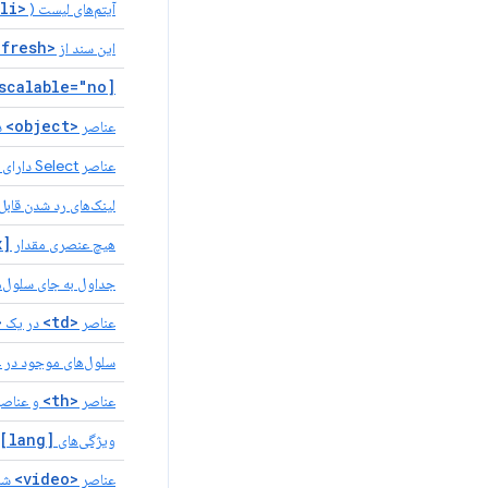
<li>
آیتم‌های لیست (
<meta http-equiv="refresh">
این سند از
[user-scalable="no"]
<object>
عناصر
د
عناصر Select دارای عناصر برچسب مرتبط هستند
لینک‌های رد شدن قاب
[tabindex]
هیچ عنصری مقدار
جداول به جای سلول‌ه
e>
<td>
عناصر
در یک
سلول‌های موجود در 
<th>
عناصر
و عناصر
[lang]
ویژگی‌های
<video>
عناصر
شا