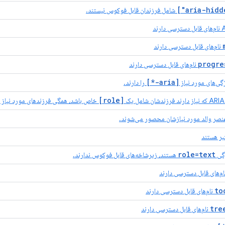
شامل فرزندان قابل فوکوس نیستند.
progre
[aria-*]
گی‌های مورد نیاز
را دارند.
[role]
شان شامل یک
خاص باشد، همگی فرزندهای مورد نیاز را
صر والد مورد نیازشان محصور می‌شوند.
ر هستند
role=text
ژگی
هستند، زیرشاخه‌های قابل فوکوس ندارند.
to
tre