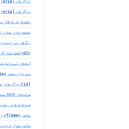
[aria-*]
ویژگی‌های
[aria-*]
ویژگی‌های
دکمه‌ها یک نام قابل 
صفحه حاوی عنوان، لی
رنگ‌های پس‌زمینه و 
<dl>
فقط شامل گرو
آیتم‌های لیست تعریف
<title>
سند دارای عنصر
[id]
ویژگی‌ها در ع
شناسه‌های ARIA منحصر به فرد هستند
هیچ فیلد فرمی چندی
<frame>
عناصر
یا
عناصر عنوان به ترتی