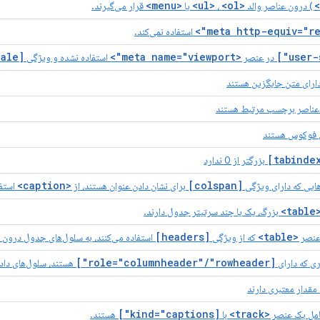
<menu>
<ol>
<ul>
) درون عناصر والد
،
یا
قرار می‌گیرند.
استفاده نمی‌کند.
[maximum-scale]
<meta name="viewport">
در عنصر
استفاده نشده و ویژگی
ارای متن جایگزین هستند
ل فوکوس هستند
بزرگتر از 0 ندارد
<caption>
[colspan]
ایی که دارای ویژگی
برای نشان دادن عنوان هستند، از
استفا
<tabl
بزرگ، یک یا چند سرتیتر جدول دارند.
[headers]
<table>
عنصر
که از ویژگی
استفاده می‌کنند، به سلول‌های جدول درون ه
[role="columnheader"/"rowheader"]
ی که دارای
هستند، سلول‌های داده‌
مقدار معتبری دارند
[kind="captions"]
<track>
مل یک عنصر
با
هستند.