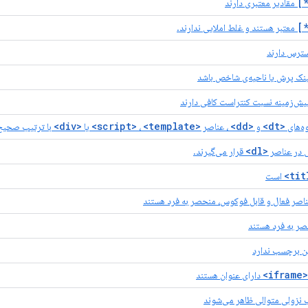
مقادیر معتبری دارند
معتبر هستند و غلط املایی ندارند.
دسترس دارند
نک پرش یا ناحیه‌ی شاخص باشد
پیش‌زمینه نسبت کنتراست کافی دارند
<div>
<template>
<script>
<dd>
<dt>
ه‌های
و
، عناصر
،
یا
با ترتیب صحیح
<dl>
ی در عناصر
قرار می‌گیرند.
است
ناصر فعال و قابل فوکوس، منحصر به فرد هستند
ن برچسب ندارد
<iframe>
دارای عنوان هستند
ب نزولی متوالی ظاهر می‌شوند