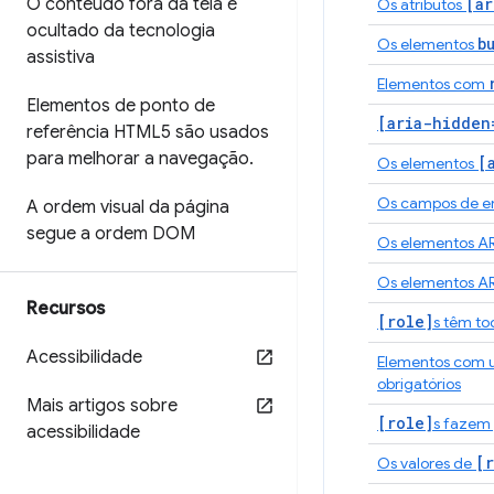
O conteúdo fora da tela é
[ar
Os atributos
ocultado da tecnologia
b
Os elementos
assistiva
Elementos com
Elementos de ponto de
[aria-hidden
referência HTML5 são usados
para melhorar a navegação
.
[
Os elementos
Os campos de en
A ordem visual da página
segue a ordem DOM
Os elementos A
Os elementos A
Recursos
[role]
s têm to
Acessibilidade
Elementos com
obrigatórios
Mais artigos sobre
[role]
s fazem 
acessibilidade
[r
Os valores de