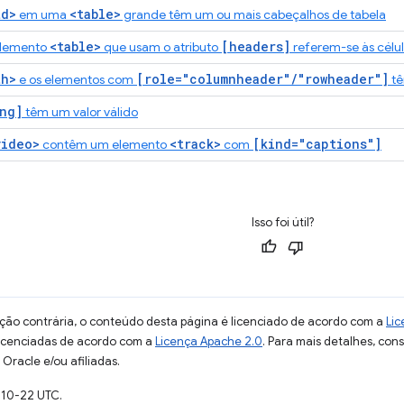
td>
<table>
em uma
grande têm um ou mais cabeçalhos de tabela
<table>
[headers]
elemento
que usam o atributo
referem-se às célu
th>
[role="columnheader"/"rowheader"]
e os elementos com
tê
ng]
têm um valor válido
video>
<track>
[kind="captions"]
contêm um elemento
com
Isso foi útil?
ção contrária, o conteúdo desta página é licenciado de acordo com a
Lic
licenciadas de acordo com a
Licença Apache 2.0
. Para mais detalhes, con
Oracle e/ou afiliadas.
-10-22 UTC.