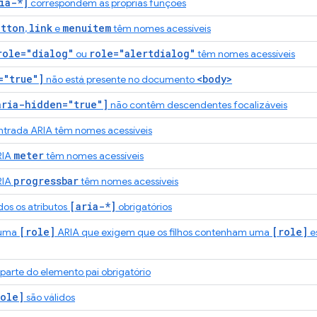
ia-*]
correspondem às próprias funções
utton
link
menuitem
,
e
têm nomes acessíveis
role="dialog"
role="alertdialog"
ou
têm nomes acessíveis
="true"]
<body>
não está presente no documento
aria-hidden="true"]
não contêm descendentes focalizáveis
trada ARIA têm nomes acessíveis
meter
RIA
têm nomes acessíveis
progressbar
RIA
têm nomes acessíveis
[aria-*]
dos os atributos
obrigatórios
[role]
[role]
 uma
ARIA que exigem que os filhos contenham uma
es
parte do elemento pai obrigatório
ole]
são válidos