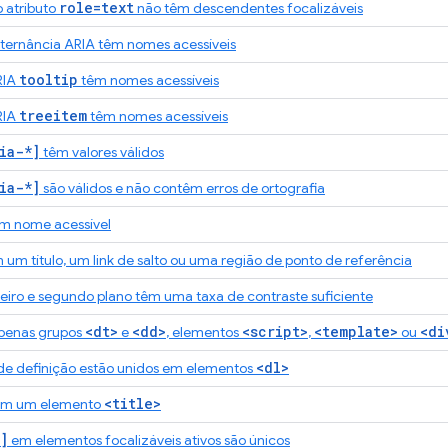
role=text
 atributo
não têm descendentes focalizáveis
ternância ARIA têm nomes acessíveis
tooltip
RIA
têm nomes acessíveis
treeitem
RIA
têm nomes acessíveis
ia-*]
têm valores válidos
ia-*]
são válidos e não contêm erros de ortografia
m nome acessível
um título, um link de salto ou uma região de ponto de referência
eiro e segundo plano têm uma taxa de contraste suficiente
<dt>
<dd>
<script>
<template>
<di
penas grupos
e
, elementos
,
ou
<dl>
a de definição estão unidos em elementos
<title>
em um elemento
]
em elementos focalizáveis ativos são únicos