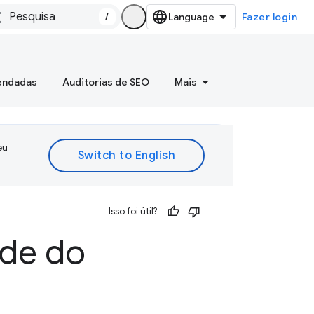
/
Fazer login
mendadas
Auditorias de SEO
Mais
eu
Isso foi útil?
ade do