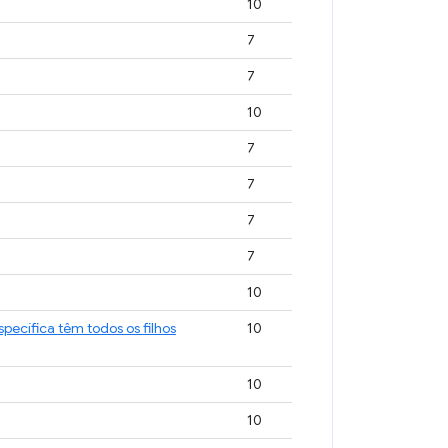
10
7
7
10
7
7
7
7
10
pecífica têm todos os filhos
10
10
10