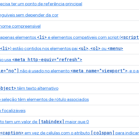
isa ter um ponto de referência principal
tinguíveis sem depender da cor
 nome compreensível
<li>
<script
m apenas elementos
e elementos compatíveis com script (
<li>
<ul>
<ol>
<menu>
) estão contidos nos elementos pai
,
ou
<meta http-equiv="refresh">
ão usa
le="no"]
<meta name="viewport">
não é usado no elemento
, e o 
object>
têm texto alternativo
 seleção têm elementos de rótulo associados
o focalizáveis
[tabindex]
o tem um valor de
maior que 0
<caption>
[colspan]
em vez de células com o atributo
para indica