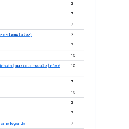
3
7
7
>
<template>
e
)
7
7
10
[maximum-scale]
atributo
não é
10
7
10
3
7
r uma legenda
7