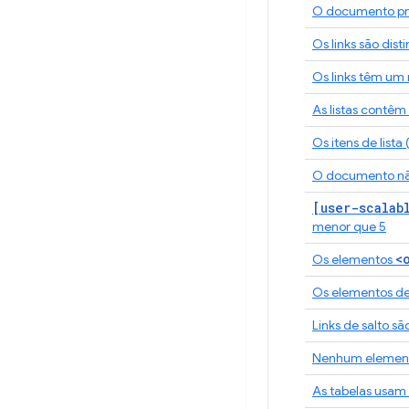
O documento prec
Os links são dis
Os links têm um
As listas contê
Os itens de lista (
O documento n
[user-scalab
menor que 5
<
Os elementos
Os elementos de
Links de salto sã
Nenhum element
As tabelas usam