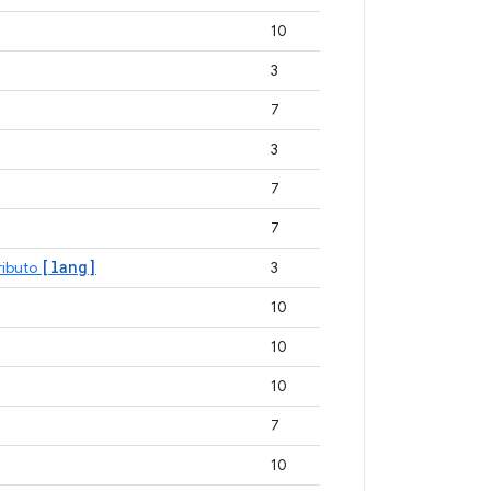
10
3
7
3
7
7
[lang]
ributo
3
10
10
10
7
10