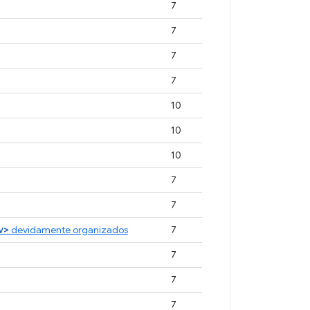
7
7
7
7
10
10
10
7
7
v>
devidamente organizados
7
7
7
7