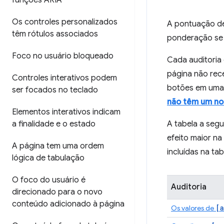
funções ARIA
Os controles personalizados
A pontuação de
têm rótulos associados
ponderação se
Foco no usuário bloqueado
Cada auditoria
página não rec
Controles interativos podem
botões em uma 
ser focados no teclado
não têm um no
Elementos interativos indicam
a finalidade e o estado
A tabela a segu
efeito maior n
A página tem uma ordem
incluídas na t
lógica de tabulação
O foco do usuário é
Auditoria
direcionado para o novo
conteúdo adicionado à página
[a
Os valores de