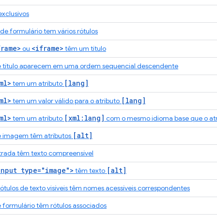
exclusivos
 formulário tem vários rótulos
frame>
<iframe>
ou
têm um título
e título aparecem em uma ordem sequencial descendente
ml>
[lang]
tem um atributo
ml>
[lang]
tem um valor válido para o atributo
ml>
[xml:lang]
tem um atributo
com o mesmo idioma base que o at
[alt]
e imagem têm atributos
trada têm texto compreensível
input type="image">
[alt]
têm texto
tulos de texto visíveis têm nomes acessíveis correspondentes
 formulário têm rótulos associados