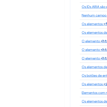
Os IDs ARIA são 
Nenhum campo de
<
Os elementos
Os elementos d
<ht
O elemento
<ht
O elemento
<ht
O elemento
Os elementos d
Os botões de en
<
Os elementos
Elementos com ró
Os elementos de