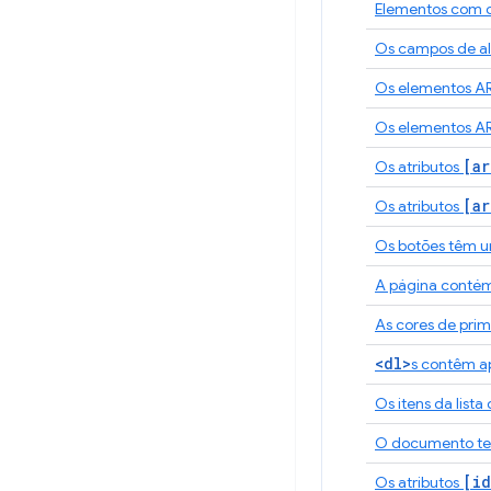
Elementos com o
Os campos de al
Os elementos A
Os elementos A
[ar
Os atributos
[ar
Os atributos
Os botões têm u
A página contém 
As cores de prim
<dl>
s contêm a
Os itens da list
O documento t
[id
Os atributos