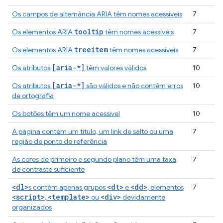
Os campos de alternância ARIA têm nomes acessíveis
7
tooltip
Os elementos ARIA
têm nomes acessíveis
7
treeitem
Os elementos ARIA
têm nomes acessíveis
7
[aria-*]
Os atributos
têm valores válidos
10
[aria-*]
Os atributos
são válidos e não contêm erros
10
de ortografia
Os botões têm um nome acessível
10
A página contém um título, um link de salto ou uma
7
região de ponto de referência
As cores de primeiro e segundo plano têm uma taxa
7
de contraste suficiente
<dl>
<dt>
<dd>
s contêm apenas grupos
e
, elementos
7
<script>
<template>
<div>
,
ou
devidamente
organizados