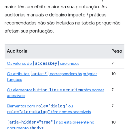
maior têm um efeito maior na sua pontuação. As
auditorias manuais e de baixo impacto / práticas
recomendadas não são incluídas na tabela porque não
afetam sua pontuação.
Auditoria
Peso
[accesskey]
Os valores de
são únicos
7
[aria-*]
Os atributos
correspondem às próprias
10
funções
button
link
menuitem
Os elementos
,
e
têm nomes
7
acessíveis
role="dialog"
Elementos com
ou
7
role="alertdialog"
têm nomes acessíveis
[aria-hidden="true"]
não está presente no
10
<body>
documento