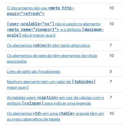
<meta http-
O documento não usa
10
equiv="refresh">
[user-scalable="no"]
não é usado no elemento
10
<meta name="viewport">
[maximum-
, e o atributo
scale]
não é menor que 5
<object>
Os elementos
têm texto alternativo
7
Os elementos de seleção têm elementos de rótulo
10
associados
Links de salto são focalizáveis
3
[tabindex]
Nenhum elemento tem um valor de
7
maior que 0
<caption>
As tabelas usam
em vez de células com o
7
[colspan]
atributo
para indicar uma legenda
<td>
<table>
Os elementos
em uma
grande têm um
10
ou mais cabeçalhos de tabela