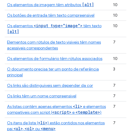
[alt]
Os elementos de imagem têm atributos
10
Os botões de entrada têm texto compreensível
10
<input type="image">
Os elementos
têm texto
10
[alt]
Elementos com rótulos de texto visíveis têm nomes
7
acessíveis correspondentes
Os elementos de formulário têm rótulos associados
10
O documento precisa ter um ponto de referência
3
principal
Os links são distinguíveis sem depender da cor
7
Os links têm um nome compreensível
7
<li>
As listas contêm apenas elementos
e elementos
7
<script>
<template>
compatíveis com script (
e
)
<li>
Os itens de lista (
) estão contidos nos elementos
7
<ul>
<ol>
<menu>
pai
,
ou