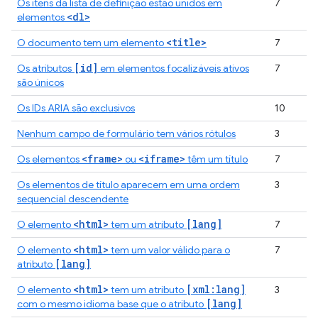
Os itens da lista de definição estão unidos em
7
<dl>
elementos
<title>
O documento tem um elemento
7
[id]
Os atributos
em elementos focalizáveis ativos
7
são únicos
Os IDs ARIA são exclusivos
10
Nenhum campo de formulário tem vários rótulos
3
<frame>
<iframe>
Os elementos
ou
têm um título
7
Os elementos de título aparecem em uma ordem
3
sequencial descendente
<html>
[lang]
O elemento
tem um atributo
7
<html>
O elemento
tem um valor válido para o
7
[lang]
atributo
<html>
[xml:lang]
O elemento
tem um atributo
3
[lang]
com o mesmo idioma base que o atributo