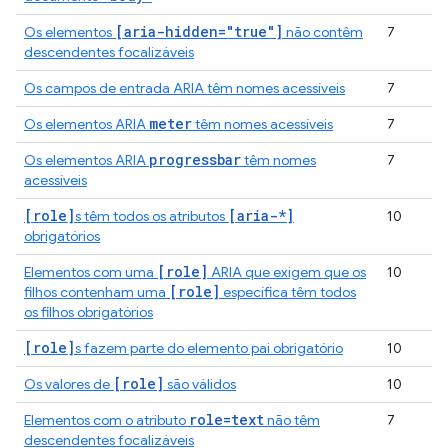
[aria-hidden="true"]
Os elementos
não contêm
7
descendentes focalizáveis
Os campos de entrada ARIA têm nomes acessíveis
7
meter
Os elementos ARIA
têm nomes acessíveis
7
progressbar
Os elementos ARIA
têm nomes
7
acessíveis
[role]
[aria-*]
s têm todos os atributos
10
obrigatórios
[role]
Elementos com uma
ARIA que exigem que os
10
[role]
filhos contenham uma
específica têm todos
os filhos obrigatórios
[role]
s fazem parte do elemento pai obrigatório
10
[role]
Os valores de
são válidos
10
role=text
Elementos com o atributo
não têm
7
descendentes focalizáveis