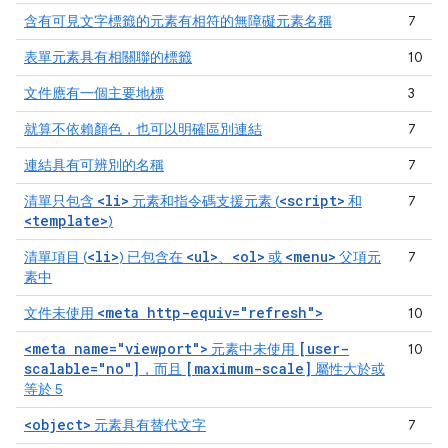
含有可見文字標籤的元素有相符的無障礙元素名稱
7
表單元素具有相關聯的標籤
10
文件應有一個主要地標
3
就算不依賴顏色，也可以明確區別連結
7
連結具有可辨別的名稱
7
<li>
<script>
清單只包含
元素和指令碼支援元素 (
和
7
<template>
)
<li>
<ul>
<ol>
<menu>
清單項目 (
) 已包含在
、
或
父項元
7
素中
<meta http-equiv="refresh">
文件未使用
10
<meta name="viewport">
[user-
元素中未使用
10
scalable="no"]
[maximum-scale]
，而且
屬性大於或
等於 5
<object>
元素具有替代文字
7