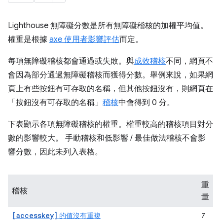
Lighthouse 無障礙分數是所有無障礙稽核的加權平均值。
權重是根據
axe 使用者影響評估
而定。
每項無障礙稽核都會通過或失敗。與
成效稽核
不同，網頁不
會因為部分通過無障礙稽核而獲得分數。舉例來說，如果網
頁上有些按鈕有可存取的名稱，但其他按鈕沒有，則網頁在
「按鈕沒有可存取的名稱」
稽核
中會得到 0 分。
下表顯示各項無障礙稽核的權重。權重較高的稽核項目對分
數的影響較大。 手動稽核和低影響 / 最佳做法稽核不會影
響分數，因此未列入表格。
重
稽核
量
[accesskey]
的值沒有重複
7