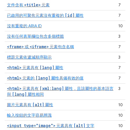
<title>
文件含有
元素
7
[id]
已啟用的可聚焦元素沒有重複的
屬性
7
沒有重複的 ARIA ID
10
沒有任何表單欄位包含多個標籤
3
<frame>
<iframe>
或
元素包含名稱
7
標題元素依遞減順序顯示
3
<html>
[lang]
元素具有
屬性
7
<html>
[lang]
元素的
屬性具備有效的值
7
<html>
[xml:lang]
元素具有
屬性，且該屬性的基本語言
3
[lang]
與
屬性相同
[alt]
圖片元素具有
屬性
10
輸入按鈕的文字容易辨識
10
<input type="image">
[alt]
元素具有
文字
10