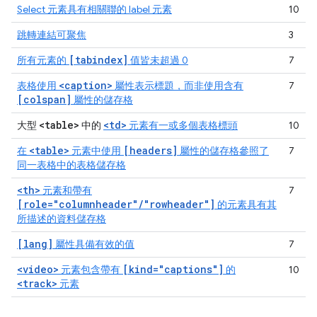
Select 元素具有相關聯的 label 元素
10
跳轉連結可聚焦
3
[tabindex]
所有元素的
值皆未超過 0
7
<caption>
表格使用
屬性表示標題，而非使用含有
7
[colspan]
屬性的儲存格
<table>
<td>
大型
中的
元素有一或多個表格標頭
10
<table>
[headers]
在
元素中使用
屬性的儲存格參照了
7
同一表格中的表格儲存格
<th>
元素和帶有
7
[role="columnheader"/"rowheader"]
的元素具有其
所描述的資料儲存格
[lang]
屬性具備有效的值
7
<video>
[kind="captions"]
元素包含帶有
的
10
<track>
元素