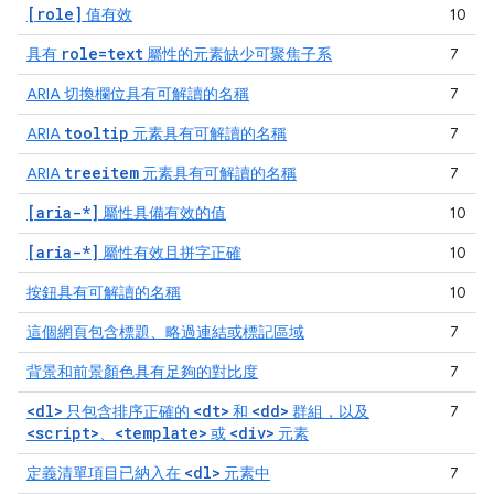
[role]
值有效
10
role=text
具有
屬性的元素缺少可聚焦子系
7
ARIA 切換欄位具有可解讀的名稱
7
tooltip
ARIA
元素具有可解讀的名稱
7
treeitem
ARIA
元素具有可解讀的名稱
7
[aria-*]
屬性具備有效的值
10
[aria-*]
屬性有效且拼字正確
10
按鈕具有可解讀的名稱
10
這個網頁包含標題、略過連結或標記區域
7
背景和前景顏色具有足夠的對比度
7
<dl>
<dt>
<dd>
只包含排序正確的
和
群組，以及
7
<script>
<template>
<div>
、
或
元素
<dl>
定義清單項目已納入在
元素中
7