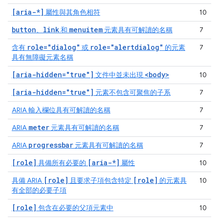
[aria-*]
屬性與其角色相符
10
button
link
menuitem
、
和
元素具有可解讀的名稱
7
role="dialog"
role="alertdialog"
含有
或
的元素
7
具有無障礙元素名稱
[aria-hidden="true"]
<body>
文件中並未出現
10
[aria-hidden="true"]
元素不包含可聚焦的子系
7
ARIA 輸入欄位具有可解讀的名稱
7
meter
ARIA
元素具有可解讀的名稱
7
progressbar
ARIA
元素具有可解讀的名稱
7
[role]
[aria-*]
具備所有必要的
屬性
10
[role]
[role]
具備 ARIA
且要求子項包含特定
的元素具
10
有全部的必要子項
[role]
包含在必要的父項元素中
10