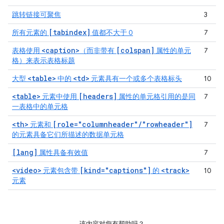
跳转链接可聚焦
3
[tabindex]
所有元素的
值都不大于 0
7
<caption>
[colspan]
表格使用
（而非带有
属性的单元
7
格）来表示表格标题
<table>
<td>
大型
中的
元素具有一个或多个表格标头
10
<table>
[headers]
元素中使用
属性的单元格引用的是同
7
一表格中的单元格
<th>
[role="columnheader"/"rowheader"]
元素和
7
的元素具备它们所描述的数据单元格
[lang]
属性具备有效值
7
<video>
[kind="captions"]
<track>
元素包含带
的
10
元素
该内容对您有帮助吗？