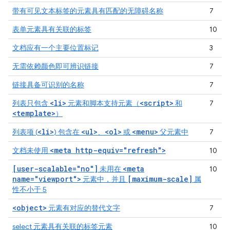
带有可见文本标签的元素具有匹配的无障碍名称
7
表单元素具有关联的标签
10
文档应有一个主要位置标记
3
无需依赖颜色即可辨识链接
7
链接具备可识别的名称
7
<li>
<script>
列表只包含
元素和脚本支持元素（
和
7
<template>
）
<li>
<ul>
<ol>
<menu>
列表项 (
) 包含在
、
或
父元素中
7
<meta http-equiv="refresh">
文档未使用
10
[user-scalable="no"]
<meta
未用在
10
name="viewport">
[maximum-scale]
元素中，并且
属
性不小于 5
<object>
元素有对应的替代文字
7
select 元素具有关联的标签元素
10