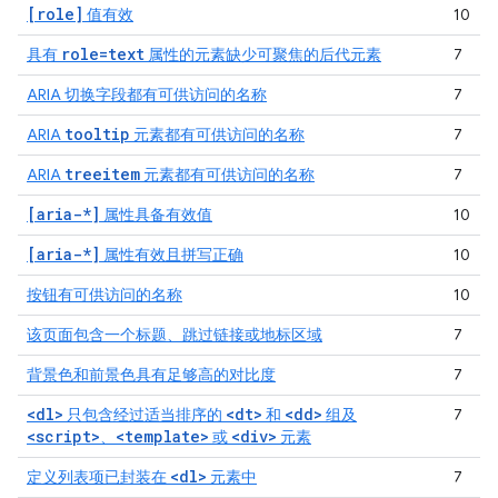
[role]
值有效
10
role=text
具有
属性的元素缺少可聚焦的后代元素
7
ARIA 切换字段都有可供访问的名称
7
tooltip
ARIA
元素都有可供访问的名称
7
treeitem
ARIA
元素都有可供访问的名称
7
[aria-*]
属性具备有效值
10
[aria-*]
属性有效且拼写正确
10
按钮有可供访问的名称
10
该页面包含一个标题、跳过链接或地标区域
7
背景色和前景色具有足够高的对比度
7
<dl>
<dt>
<dd>
只包含经过适当排序的
和
组及
7
<script>
<template>
<div>
、
或
元素
<dl>
定义列表项已封装在
元素中
7