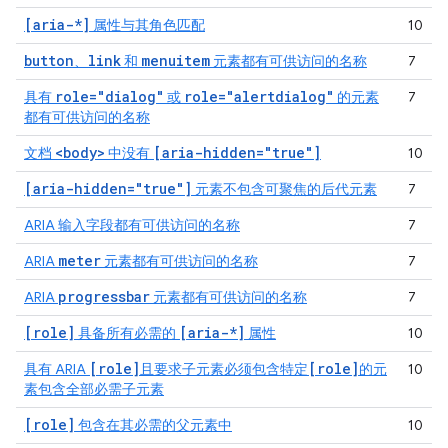
[aria-*]
属性与其角色匹配
10
button
link
menuitem
、
和
元素都有可供访问的名称
7
role="dialog"
role="alertdialog"
具有
或
的元素
7
都有可供访问的名称
<body>
[aria-hidden="true"]
文档
中没有
10
[aria-hidden="true"]
元素不包含可聚焦的后代元素
7
ARIA 输入字段都有可供访问的名称
7
meter
ARIA
元素都有可供访问的名称
7
progressbar
ARIA
元素都有可供访问的名称
7
[role]
[aria-*]
具备所有必需的
属性
10
[role]
[role]
具有 ARIA
且要求子元素必须包含特定
的元
10
素包含全部必需子元素
[role]
包含在其必需的父元素中
10