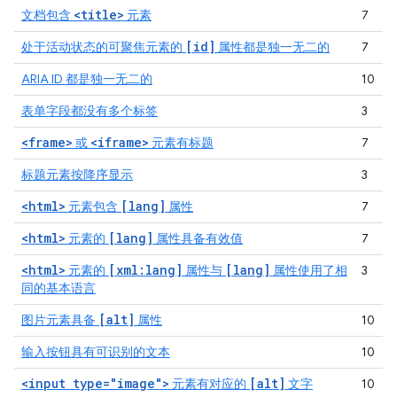
<title>
文档包含
元素
7
[id]
处于活动状态的可聚焦元素的
属性都是独一无二的
7
ARIA ID 都是独一无二的
10
表单字段都没有多个标签
3
<frame>
<iframe>
或
元素有标题
7
标题元素按降序显示
3
<html>
[lang]
元素包含
属性
7
<html>
[lang]
元素的
属性具备有效值
7
<html>
[xml:lang]
[lang]
元素的
属性与
属性使用了相
3
同的基本语言
[alt]
图片元素具备
属性
10
输入按钮具有可识别的文本
10
<input type="image">
[alt]
元素有对应的
文字
10