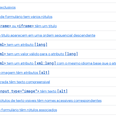
exclusivos
 formulário tem vários rótulos
frame>
<iframe>
ou
têm um título
e título aparecem em uma ordem sequencial descendente
ml>
[lang]
tem um atributo
ml>
[lang]
tem um valor válido para o atributo
ml>
[xml:lang]
tem um atributo
com o mesmo idioma base que o at
[alt]
e imagem têm atributos
trada têm texto compreensível
input type="image">
[alt]
têm texto
tulos de texto visíveis têm nomes acessíveis correspondentes
 formulário têm rótulos associados