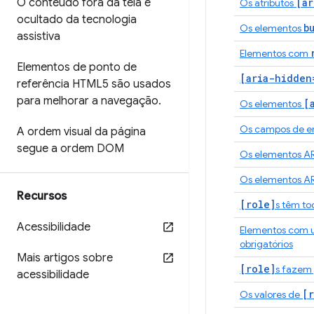
O conteúdo fora da tela é
[ar
Os atributos
ocultado da tecnologia
b
Os elementos
assistiva
Elementos com
Elementos de ponto de
[aria-hidden
referência HTML5 são usados
para melhorar a navegação
.
[
Os elementos
Os campos de en
A ordem visual da página
segue a ordem DOM
Os elementos A
Os elementos A
Recursos
[role]
s têm to
Acessibilidade
Elementos com
obrigatórios
Mais artigos sobre
[role]
s fazem 
acessibilidade
[r
Os valores de