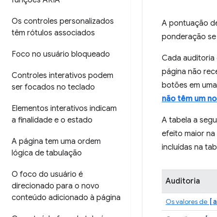
funções ARIA
Os controles personalizados
A pontuação de
têm rótulos associados
ponderação se
Foco no usuário bloqueado
Cada auditoria
página não rec
Controles interativos podem
botões em uma 
ser focados no teclado
não têm um no
Elementos interativos indicam
a finalidade e o estado
A tabela a segu
efeito maior n
A página tem uma ordem
incluídas na t
lógica de tabulação
O foco do usuário é
Auditoria
direcionado para o novo
conteúdo adicionado à página
[a
Os valores de