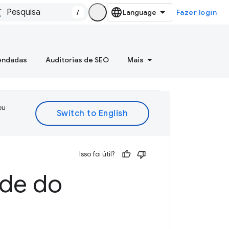
/
Fazer login
mendadas
Auditorias de SEO
Mais
eu
Isso foi útil?
ade do