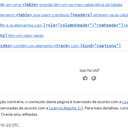
td>
<table>
em uma
grande têm um ou mais cabeçalhos de tabela
<table>
[headers]
elemento
que usam o atributo
referem-se às célu
th>
[role="columnheader"/"rowheader"]
e os elementos com
tê
ng]
têm um valor válido
video>
<track>
[kind="captions"]
contêm um elemento
com
Isso foi útil?
ção contrária, o conteúdo desta página é licenciado de acordo com a
Lic
licenciadas de acordo com a
Licença Apache 2.0
. Para mais detalhes, con
Oracle e/ou afiliadas.
-10-22 UTC.