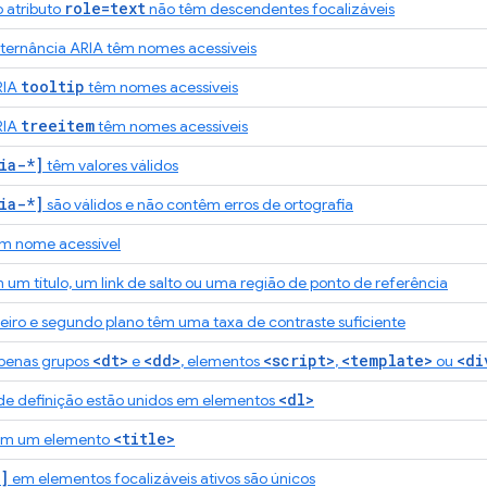
role=text
 atributo
não têm descendentes focalizáveis
ternância ARIA têm nomes acessíveis
tooltip
RIA
têm nomes acessíveis
treeitem
RIA
têm nomes acessíveis
ia-*]
têm valores válidos
ia-*]
são válidos e não contêm erros de ortografia
m nome acessível
um título, um link de salto ou uma região de ponto de referência
eiro e segundo plano têm uma taxa de contraste suficiente
<dt>
<dd>
<script>
<template>
<di
penas grupos
e
, elementos
,
ou
<dl>
a de definição estão unidos em elementos
<title>
em um elemento
]
em elementos focalizáveis ativos são únicos