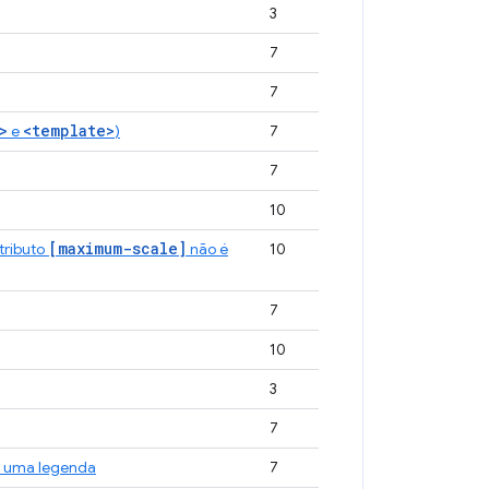
3
7
7
>
<template>
e
)
7
7
10
[maximum-scale]
atributo
não é
10
7
10
3
7
r uma legenda
7