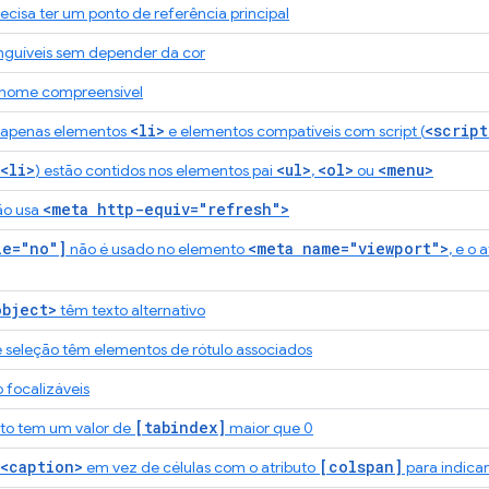
isa ter um ponto de referência principal
tinguíveis sem depender da cor
 nome compreensível
<li>
<script
m apenas elementos
e elementos compatíveis com script (
<li>
<ul>
<ol>
<menu>
) estão contidos nos elementos pai
,
ou
<meta http-equiv="refresh">
ão usa
le="no"]
<meta name="viewport">
não é usado no elemento
, e o 
object>
têm texto alternativo
 seleção têm elementos de rótulo associados
o focalizáveis
[tabindex]
o tem um valor de
maior que 0
<caption>
[colspan]
em vez de células com o atributo
para indica