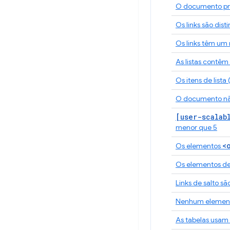
O documento prec
Os links são dis
Os links têm um
As listas contê
Os itens de lista (
O documento n
[user-scalab
menor que 5
<
Os elementos
Os elementos de
Links de salto sã
Nenhum element
As tabelas usam