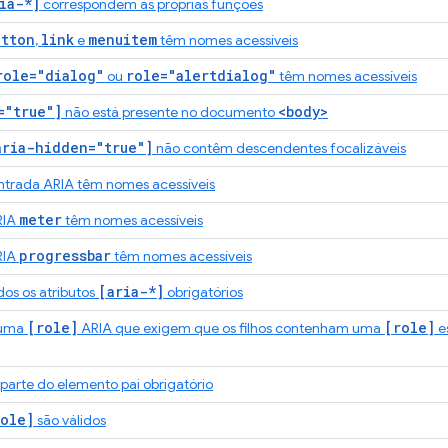
ia-*]
correspondem às próprias funções
utton
link
menuitem
,
e
têm nomes acessíveis
role="dialog"
role="alertdialog"
ou
têm nomes acessíveis
="true"]
<body>
não está presente no documento
aria-hidden="true"]
não contêm descendentes focalizáveis
trada ARIA têm nomes acessíveis
meter
RIA
têm nomes acessíveis
progressbar
RIA
têm nomes acessíveis
[aria-*]
dos os atributos
obrigatórios
[role]
[role]
 uma
ARIA que exigem que os filhos contenham uma
es
parte do elemento pai obrigatório
ole]
são válidos