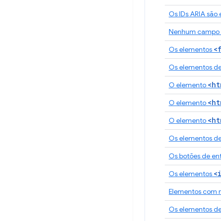
Os IDs ARIA são 
Nenhum campo de
<
Os elementos
Os elementos d
<ht
O elemento
<ht
O elemento
<ht
O elemento
Os elementos d
Os botões de en
<
Os elementos
Elementos com ró
Os elementos de