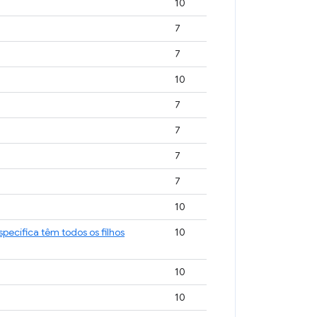
10
7
7
10
7
7
7
7
10
pecífica têm todos os filhos
10
10
10