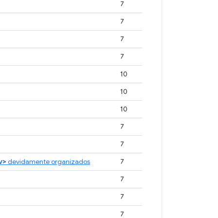
7
7
7
7
10
10
10
7
7
v>
devidamente organizados
7
7
7
7