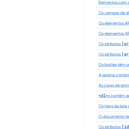
Elementos com o
Os campos de al
Os elementos A
Os elementos A
[ar
Os atributos
[ar
Os atributos
Os botões têm u
A página contém 
As cores de prim
<dl>
s contêm a
Os itens da list
O documento t
[id
Os atributos