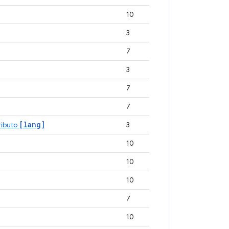
10
3
7
3
7
7
[lang]
ributo
3
10
10
10
7
10