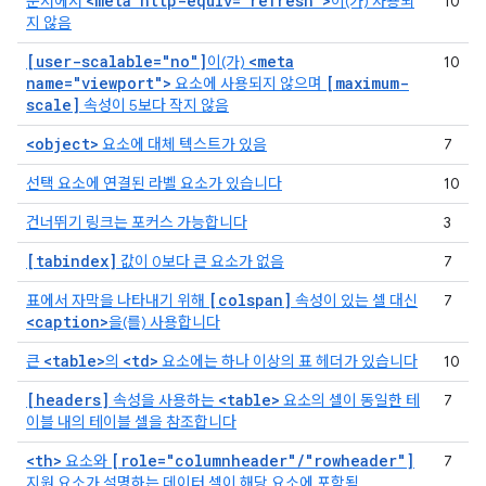
<meta http-equiv="refresh">
문서에서
이(가) 사용되
10
지 않음
[user-scalable="no"]
<meta
이(가)
10
name="viewport">
[maximum-
요소에 사용되지 않으며
scale]
속성이 5보다 작지 않음
<object>
요소에 대체 텍스트가 있음
7
선택 요소에 연결된 라벨 요소가 있습니다
10
건너뛰기 링크는 포커스 가능합니다
3
[tabindex]
값이 0보다 큰 요소가 없음
7
[colspan]
표에서 자막을 나타내기 위해
속성이 있는 셀 대신
7
<caption>
을(를) 사용합니다
<table>
<td>
큰
의
요소에는 하나 이상의 표 헤더가 있습니다
10
[headers]
<table>
속성을 사용하는
요소의 셀이 동일한 테
7
이블 내의 테이블 셀을 참조합니다
<th>
[role="columnheader"/"rowheader"]
요소와
7
지원 요소가 설명하는 데이터 셀이 해당 요소에 포함됨