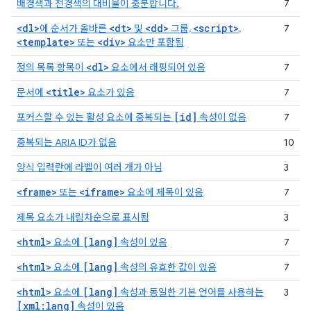
배경색과 전경색의 대비율이 충분합니다.
7
<dl>
<dt>
<dd>
<script>
에 순서가 올바른
및
그룹,
,
7
<template>
<div>
또는
요소만 포함됨
<dl>
정의 목록 항목이
요소에서 래핑되어 있음
7
<title>
문서에
요소가 있음
7
[id]
포커스할 수 있는 활성 요소에 중복되는
속성이 없음
7
중복되는 ARIA ID가 없음
10
양식 입력란에 라벨이 여러 개가 아님
3
<frame>
<iframe>
또는
요소에 제목이 있음
7
제목 요소가 내림차순으로 표시됨
3
<html>
[lang]
요소에
속성이 있음
7
<html>
[lang]
요소에
속성의 유효한 값이 있음
7
<html>
[lang]
요소에
속성과 동일한 기본 언어를 사용하는
3
[xml:lang]
속성이 있음