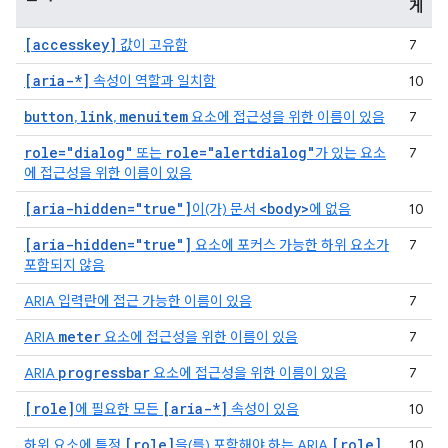
게
[accesskey]
값이 고유함
7
[aria-*]
속성이 역할과 일치함
10
button
link
menuitem
,
,
요소에 접근성을 위한 이름이 있음
7
role="dialog"
role="alertdialog"
또는
가 있는 요소
7
에 접근성을 위한 이름이 있음
[aria-hidden="true"]
<body>
이(가) 문서
에 없음
10
[aria-hidden="true"]
요소에 포커스 가능한 하위 요소가
7
포함되지 않음
ARIA 입력란에 접근 가능한 이름이 있음
7
meter
ARIA
요소에 접근성을 위한 이름이 있음
7
progressbar
ARIA
요소에 접근성을 위한 이름이 있음
7
[role]
[aria-*]
에 필요한 모든
속성이 있음
10
[role]
[role]
하위 요소에 특정
을(를) 포함해야 하는 ARIA
10