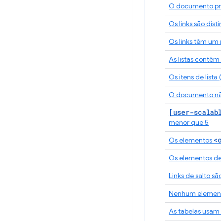
O documento prec
Os links são dis
Os links têm um
As listas contê
Os itens de lista (
O documento n
[user-scalab
menor que 5
<
Os elementos
Os elementos de
Links de salto sã
Nenhum element
As tabelas usam