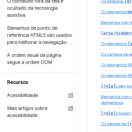
O conteúdo fora da tela é
[ar
Os atributos
ocultado da tecnologia
b
Os elementos
assistiva
Elementos com
Elementos de ponto de
[aria-hidden
referência HTML5 são usados
para melhorar a navegação
.
[
Os elementos
Os campos de en
A ordem visual da página
segue a ordem DOM
Os elementos A
Os elementos A
Recursos
[role]
s têm to
Acessibilidade
Elementos com
obrigatórios
Mais artigos sobre
[role]
s fazem 
acessibilidade
[r
Os valores de