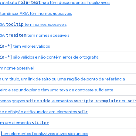
role=text
 atributo
não têm descendentes focalizáveis
ternância ARIA têm nomes acessíveis
tooltip
RIA
têm nomes acessíveis
treeitem
RIA
têm nomes acessíveis
ia-*]
têm valores válidos
ia-*]
são válidos e não contêm erros de ortografia
m nome acessível
um título, um link de salto ou uma região de ponto de referência
eiro e segundo plano têm uma taxa de contraste suficiente
<dt>
<dd>
<script>
<template>
<di
penas grupos
e
, elementos
,
ou
<dl>
a de definição estão unidos em elementos
<title>
em um elemento
]
em elementos focalizáveis ativos são únicos