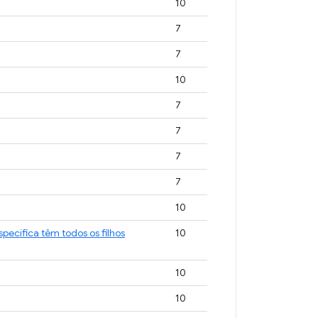
10
7
7
10
7
7
7
7
10
pecífica têm todos os filhos
10
10
10