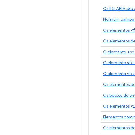
Os IDs ARIA são 
Nenhum campo de
<
Os elementos
Os elementos d
<ht
O elemento
<ht
O elemento
<ht
O elemento
Os elementos d
Os botões de en
<
Os elementos
Elementos com ró
Os elementos de