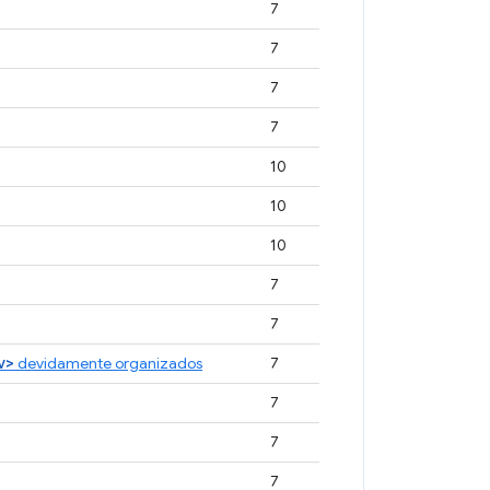
7
7
7
7
10
10
10
7
7
v>
devidamente organizados
7
7
7
7