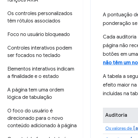
funções ARIA
Os controles personalizados
A pontuação de
têm rótulos associados
ponderação se
Foco no usuário bloqueado
Cada auditoria
página não rec
Controles interativos podem
botões em uma 
ser focados no teclado
não têm um no
Elementos interativos indicam
a finalidade e o estado
A tabela a segu
efeito maior n
A página tem uma ordem
incluídas na t
lógica de tabulação
O foco do usuário é
Auditoria
direcionado para o novo
conteúdo adicionado à página
[a
Os valores de