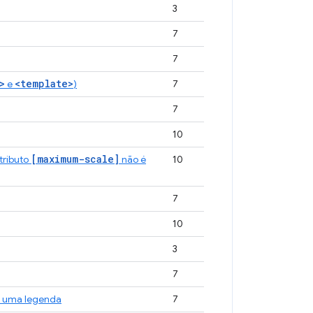
3
7
7
>
<template>
e
)
7
7
10
[maximum-scale]
atributo
não é
10
7
10
3
7
r uma legenda
7