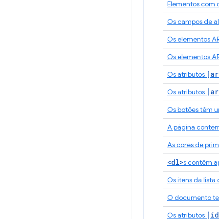
Elementos com o
Os campos de al
Os elementos A
Os elementos A
[ar
Os atributos
[ar
Os atributos
Os botões têm u
A página contém 
As cores de prim
<dl>
s contêm a
Os itens da list
O documento t
[id
Os atributos