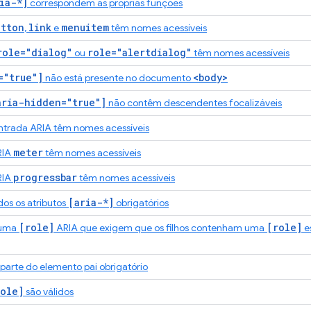
ia-*]
correspondem às próprias funções
utton
link
menuitem
,
e
têm nomes acessíveis
role="dialog"
role="alertdialog"
ou
têm nomes acessíveis
="true"]
<body>
não está presente no documento
aria-hidden="true"]
não contêm descendentes focalizáveis
trada ARIA têm nomes acessíveis
meter
RIA
têm nomes acessíveis
progressbar
RIA
têm nomes acessíveis
[aria-*]
dos os atributos
obrigatórios
[role]
[role]
 uma
ARIA que exigem que os filhos contenham uma
es
parte do elemento pai obrigatório
ole]
são válidos