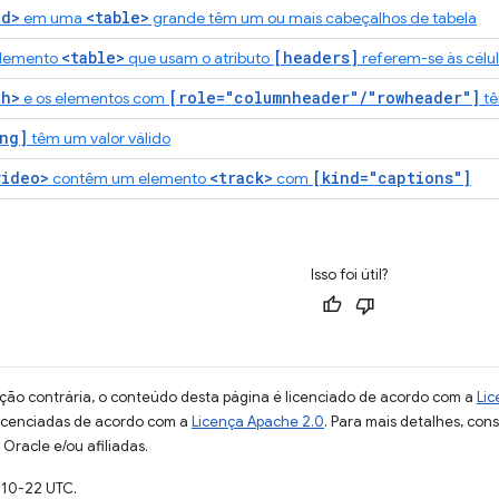
td>
<table>
em uma
grande têm um ou mais cabeçalhos de tabela
<table>
[headers]
elemento
que usam o atributo
referem-se às célu
th>
[role="columnheader"/"rowheader"]
e os elementos com
tê
ng]
têm um valor válido
video>
<track>
[kind="captions"]
contêm um elemento
com
Isso foi útil?
ção contrária, o conteúdo desta página é licenciado de acordo com a
Lic
licenciadas de acordo com a
Licença Apache 2.0
. Para mais detalhes, con
Oracle e/ou afiliadas.
-10-22 UTC.