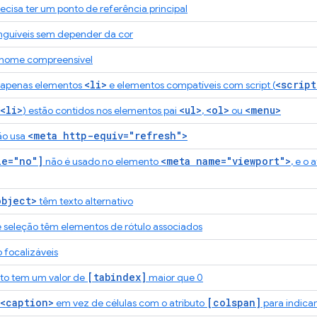
isa ter um ponto de referência principal
tinguíveis sem depender da cor
 nome compreensível
<li>
<script
m apenas elementos
e elementos compatíveis com script (
<li>
<ul>
<ol>
<menu>
) estão contidos nos elementos pai
,
ou
<meta http-equiv="refresh">
ão usa
le="no"]
<meta name="viewport">
não é usado no elemento
, e o 
object>
têm texto alternativo
 seleção têm elementos de rótulo associados
o focalizáveis
[tabindex]
o tem um valor de
maior que 0
<caption>
[colspan]
em vez de células com o atributo
para indica