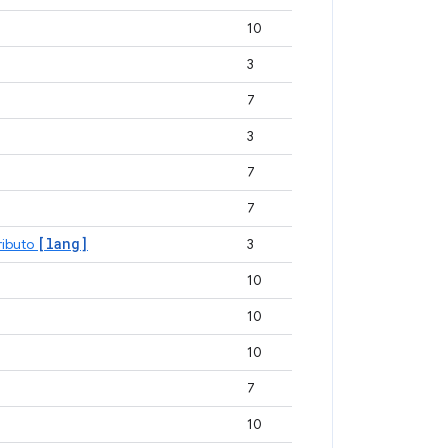
10
3
7
3
7
7
[lang]
ributo
3
10
10
10
7
10