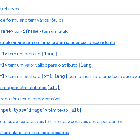
exclusivos
 formulário tem vários rótulos
frame>
<iframe>
ou
têm um título
e título aparecem em uma ordem sequencial descendente
ml>
[lang]
tem um atributo
ml>
[lang]
tem um valor válido para o atributo
ml>
[xml:lang]
tem um atributo
com o mesmo idioma base que o at
[alt]
e imagem têm atributos
trada têm texto compreensível
input type="image">
[alt]
têm texto
tulos de texto visíveis têm nomes acessíveis correspondentes
 formulário têm rótulos associados