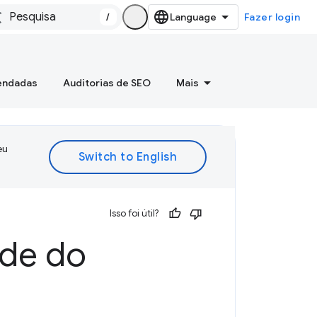
/
Fazer login
mendadas
Auditorias de SEO
Mais
eu
Isso foi útil?
ade do