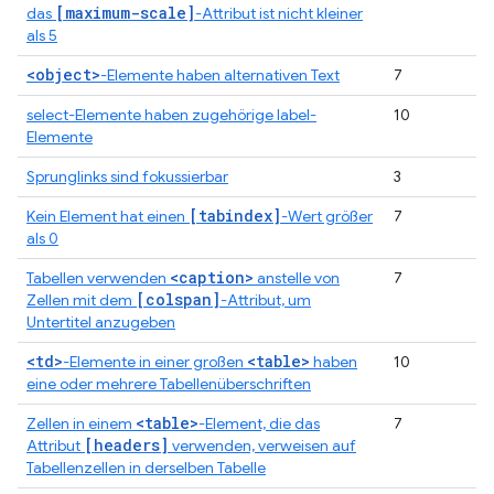
[maximum-scale]
das
-Attribut ist nicht kleiner
als 5
<object>
-Elemente haben alternativen Text
7
select-Elemente haben zugehörige label-
10
Elemente
Sprunglinks sind fokussierbar
3
[tabindex]
Kein Element hat einen
-Wert größer
7
als 0
<caption>
Tabellen verwenden
anstelle von
7
[colspan]
Zellen mit dem
-Attribut, um
Untertitel anzugeben
<td>
<table>
-Elemente in einer großen
haben
10
eine oder mehrere Tabellenüberschriften
<table>
Zellen in einem
-Element, die das
7
[headers]
Attribut
verwenden, verweisen auf
Tabellenzellen in derselben Tabelle