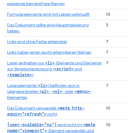
passende barrierefreie Namen
Formularelemente sind mit Labels verknüpft
10
Das Dokument sollte eine Hauptmarkierung
3
haben.
Links sind ohne Farbe erkennbar
7
Links haben einen leicht erkennbaren Namen
7
<li>
Listen enthalten nur
-Elemente und Elemente
7
<script>
zur Skriptunterstützung (
und
<template>
)
<li>
Listenelemente (
) befinden sich in
7
<ul>
<ol>
<menu>
übergeordneten
-,
- oder
-
Elementen
<meta http-
Das Dokument verwendet
10
equiv="refresh">
nicht
[user-scalable="no"]
<meta
wird nicht im
10
name="viewport">
-Element verwendet und