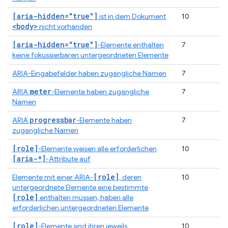
[aria-hidden="true"]
ist in dem Dokument
10
<body>
nicht vorhanden
[aria-hidden="true"]
-Elemente enthalten
7
keine fokussierbaren untergeordneten Elemente
ARIA-Eingabefelder haben zugängliche Namen
7
meter
ARIA
-Elemente haben zugängliche
7
Namen
progressbar
ARIA
-Elemente haben
7
zugängliche Namen
[role]
-Elemente weisen alle erforderlichen
10
[aria-*]
-Attribute auf
[role]
Elemente mit einer ARIA-
, deren
10
untergeordnete Elemente eine bestimmte
[role]
enthalten müssen, haben alle
erforderlichen untergeordneten Elemente
[role]
-Elemente sind ihren jeweils
10