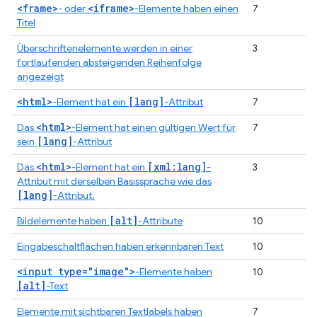
<frame>
<iframe>
- oder
-Elemente haben einen
7
Titel
Überschriftenelemente werden in einer
3
fortlaufenden absteigenden Reihenfolge
angezeigt
<html>
[lang]
-Element hat ein
-Attribut
7
<html>
Das
-Element hat einen gültigen Wert für
7
[lang]
sein
-Attribut
<html>
[xml:lang]
Das
-Element hat ein
-
3
Attribut mit derselben Basissprache wie das
[lang]
-Attribut.
[alt]
Bildelemente haben
-Attribute
10
Eingabeschaltflächen haben erkennbaren Text
10
<input type="image">
-Elemente haben
10
[alt]
-Text
Elemente mit sichtbaren Textlabels haben
7