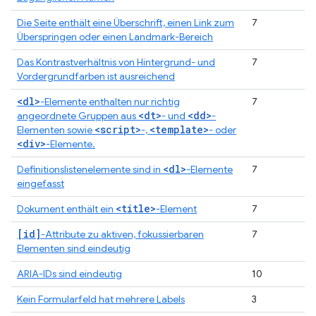
Die Seite enthält eine Überschrift, einen Link zum
7
Überspringen oder einen Landmark-Bereich
Das Kontrastverhältnis von Hintergrund- und
7
Vordergrundfarben ist ausreichend
<dl>
-Elemente enthalten nur richtig
7
<dt>
<dd>
angeordnete Gruppen aus
- und
-
<script>
<template>
Elementen sowie
-,
- oder
<div>
-Elemente.
<dl>
Definitionslistenelemente sind in
-Elemente
7
eingefasst
<title>
Dokument enthält ein
-Element
7
[id]
-Attribute zu aktiven, fokussierbaren
7
Elementen sind eindeutig
ARIA-IDs sind eindeutig
10
Kein Formularfeld hat mehrere Labels
3