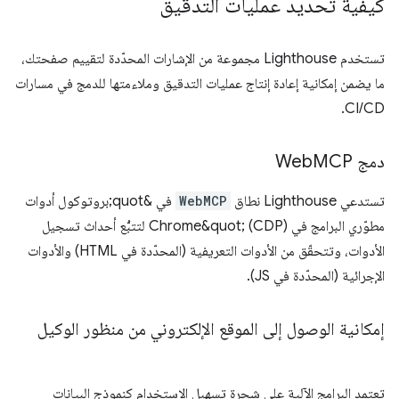
كيفية تحديد عمليات التدقيق
تستخدم Lighthouse مجموعة من الإشارات المحدّدة لتقييم صفحتك،
ما يضمن إمكانية إعادة إنتاج عمليات التدقيق وملاءمتها للدمج في مسارات
CI/CD.
دمج Web
MCP
تستدعي Lighthouse نطاق
WebMCP
في &quot;بروتوكول أدوات
مطوّري البرامج في Chrome&quot; (CDP) لتتبُّع أحداث تسجيل
الأدوات، وتتحقّق من الأدوات التعريفية (المحدّدة في HTML) والأدوات
الإجرائية (المحدّدة في JS).
إمكانية الوصول إلى الموقع الإلكتروني من منظور الوكيل
تعتمد البرامج الآلية على شجرة تسهيل الاستخدام كنموذج البيانات