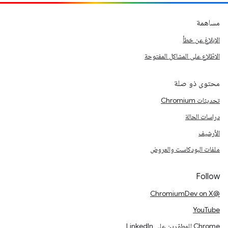
مساهمة
الإبلاغ عن خطأ
الاطّلاع على المشاكل المفتوحة
محتوى ذو صلة
تحديثات Chromium
دراسات الحالة
الأرشيف
ملفات البودكاست والعروض
Follow
@ChromiumDev on X
YouTube
Chrome للمطوّرين على LinkedIn