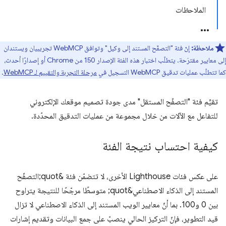
الملاحظات
ملاحظة:
إنّ فئة "التصفّح المستند إلى وكيل" وتوافق WebMCP تجريبيان ويستندان
إلى معايير مقترَحة. يتطلّب اختبار هذه الفئة الإصدار 150 من Chrome أو إصدارًا أحدث،
كما تتطلّب عمليات تدقيق WebMCP التسجيل في
مرحلة التجربة والتقييم لـ WebMCP
.
تقيِّم فئة "التصفّح المستقل" مدى جودة تصميم موقعك الإلكتروني
للتفاعل مع الآلات من خلال مجموعة من عمليات التدقيق المحدّدة.
كيفية احتساب نتيجة الفئة
على عكس فئات Lighthouse الأخرى، لا تتضمّن فئة &quot;التصفّح
المستند إلى الذكاء الاصطناعي&quot; متوسطًا مرجّحًا للنتيجة يتراوح
بين 0 و100. بما أنّ معايير الويب المستند إلى الذكاء الاصطناعي لا تزال
قيد التطوير، فإنّ التركيز الحالي ينصبّ على جمع البيانات وتقديم إشارات