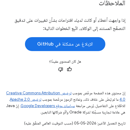
الملاحظات
إذا واجهت أخطاء أو كانت لديك اقتراحات بشأن تغييرات على تدقيق
التصفّح المستند إلى الوكلاء، اتّبِع الخطوات التالية:
الإبلاغ عن مشكلة في GitHub
هل كان المحتوى مفيدًا؟
إنّ محتوى هذه الصفحة مرخّص بموجب
ترخيص Creative Commons Attribution
4.0‏
ما لم يُنصّ على خلاف ذلك، ونماذج الرموز مرخّصة بموجب
ترخيص Apache 2.0‏
.
للاطّلاع على التفاصيل، يُرجى مراجعة
سياسات موقع Google Developers‏
. إنّ Java
هي علامة تجارية مسجَّلة لشركة Oracle و/أو شركائها التابعين.
تاريخ التعديل الأخير: 2026-05-05 (حسب التوقيت العالمي المتفَّق عليه)