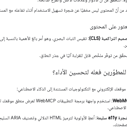
ة
: التحقّق من أنّ الأدوار وعلاقات الأصل والفرع صالحة.
كّد من أنّ المحتوى ليس مخفيًا عن شجرة تسهيل الاستخدام أثناء تفاعله مع الم
لعثور على المحتوى
يم التراكمية (CLS)
: تقيس الثبات البصري، وهو أمر بالغ الأهمية بالنسبة إل
.
حقّق من توفّر ملخّص قابل للقراءة آليًا في جذر النطاق.
للمطوّرين فعله لتحسين الأداء؟
قعك الإلكتروني مع التكنولوجيات المستندة إلى الذكاء الاصطناعي:
: استخدِم واجهة برمجة التطبيقات MCP
 الاصطناعي.
a1 سليمة
: أعطِ الأولوية
لصفحتك.