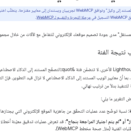
 في
مرحلة التجربة والتقييم لـ WebMCP
.
 المستقل" مدى جودة تصميم موقعك الإلكتروني للتفاعل مع الآلات من خلال مجموع
 نتيجة الفئة
يتراوح بين 0 و100. بما أنّ معايير الويب المستند إلى الذكاء الاصطناعي لا تزال قيد التطوير، 
للتنفيذ بدلاً من ترتيب نهائي.
رض التقرير ما يلي:
: نسبة توضّح عدد عمليات التحقّق من جاهزية الموقع الإلكتروني التي يجتازها.
ز" أو "لم يتم اجتياز المراجعة بنجاح"
: قد تعرض عمليات تدقيق معيّنة أخطاءً
بات الفنية (مثل صحة مخطط WebMCP).