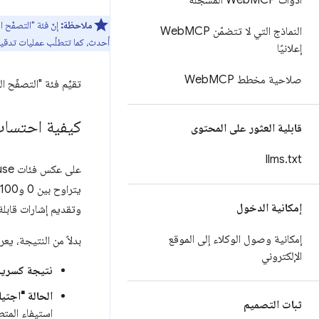
أدوات Web
MCP المسجَّلة
ملاحظة:
النماذج التي لا تتضمّن Web
MCP
أحدث، كما تتطلّب عمليات تدقيق WebMCP التسجيل
إعلانيًا
صلاحية مخطط Web
MCP
تقيِّم فئة "التصفّح
كيفية احتساب
قابلية العثور على المحتوى
llms
.
txt
إمكانية الدخول
وتقديم إشارات قابلة 
إمكانية وصول الوكلاء إلى الموقع
بدلاً من النتيجة، يع
الإلكتروني
نتيجة كسرية
الحالة "اجتيا
ثبات التصميم
استيفاء المتطل