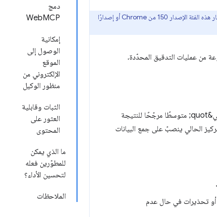
دمج
إنّ فئة "التصفّح المستند إلى وكيل" وتوافق WebMCP تجريبيان ويستندان إلى معايير مقترَحة. يتطلّب اختبار هذه الفئة الإصدار 150 من Chrome أو إصدارًا
WebMCP
إمكانية
الوصول إلى
ة من عمليات التدقيق المحدّدة.
الموقع
الإلكتروني من
منظور الوكيل
الثبات وقابلية
على عكس فئات Lighthouse الأخرى، لا تتضمّن فئة &quot;التصفّح المستند إلى الذكاء الاصطناعي&quot; متوسطًا مرجّحًا للنتيجة
العثور على
فإنّ التركيز الحالي ينصبّ على جمع البيانات
المحتوى
ما الذي يمكن
للمطوّرين فعله
لتحسين الأداء؟
الملاحظات
 أو تحذيرات في حال عدم