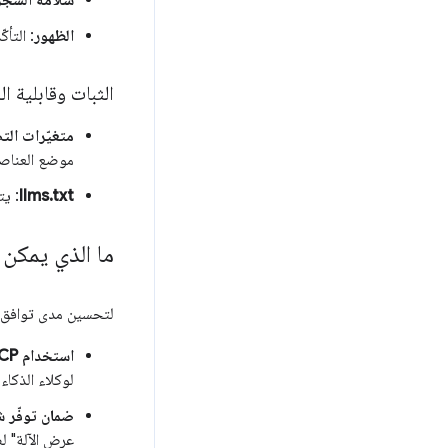
سلامة الشجر
الظهور
: التأ
الثبات وقابلية ا
متغيّرات التصم
موضع العناصر
llms.txt
: يت
ما الذي يمكن 
لتحسين مدى توافق مو
استخدام WebMCP
لوكلاء الذكاء
ضمان توفّر شجرة 1y
عرض الآلة" 