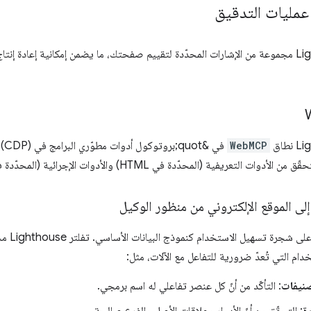
عمليات التدقيق
تستخدم Lighthouse مجموعة من الإشارات المحدّدة لتقييم صفحتك، ما يضمن إمكانية إعادة
WebMCP
 التعريفية (المحدّدة في HTML) والأدوات الإجرائية (المحدّدة في JS).
لى الموقع الإلكتروني من منظور الوكيل
تعتمد الب
ام التي تُعدّ ضرورية للتفاعل مع الآلات، مثل:
صنيفات
: التأكّد من أنّ كل عنصر تفاعلي له اسم برمجي.