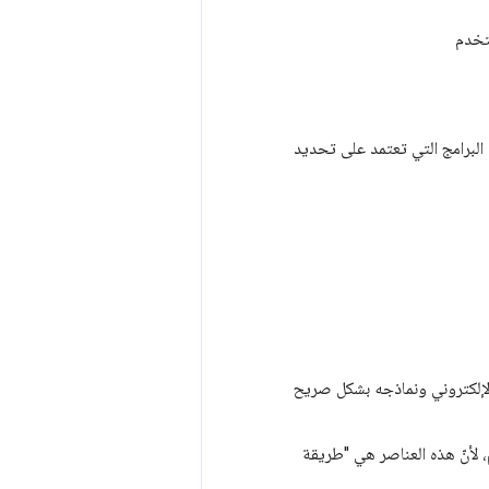
ستخدم
ى البرامج التي تعتمد على تحديد
Web لعرض منطق موقعك الإلكتروني ونماذجه بشكل صريح
 لترميز HTML الدلالي وتصنيف ARIA السليم، لأنّ هذه العناصر هي "طريقة