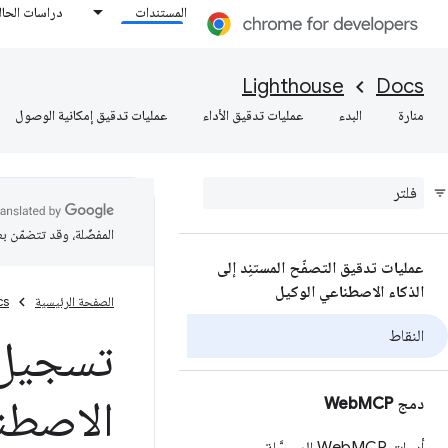
المستندات
دراسات الحال
Lighthouse
Docs
منارة
البدء
عمليات تدقيق الأداء
عمليات تدقيق إمكانية الوصول
المفضّلة، وقد تتضمّن ب
عمليات تدقيق التصفّح المستنِد إلى
الذكاء الاصطناعي الوكيل
الصفحة الرئيسية
cs
النقاط
تسجيل ن
الاصطناعي
دمج Web
MCP