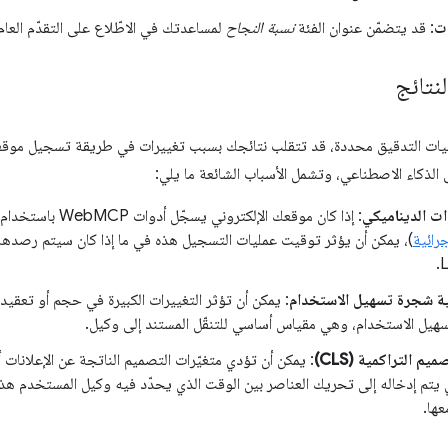
ات
: قد يتضمّن عنوان الفئة
نسبة النجاح
لمساعدتك في الاطّلاع على التقدّم العام
لنتائج
مليات التدقيق محددة، قد تتقلب نتائجك بسبب تغييرات في طريقة تسجيل موقعك 
 الذكاء الاصطناعي، وتشمل الأسباب الشائعة ما يلي:
ت الديناميكي
: إذا كان موقعك الإلكتروني يسجّل أدوات WebMCP باستخدام JavaScript (
جرائية
)، يمكن أن يؤثر توقيت عمليات التسجيل هذه في ما إذا كان سيتم رصدها أ
L
نية شجرة تسهيل الاستخدام
هيل الاستخدام، وهي مقياس أساسي للتنقّل المستند إلى وكيل.
يم التراكمية (CLS)
: يمكن أن تؤدي متغيّرات التصميم الناتجة عن الإعلانات أو 
 يتم إدخاله إلى تحريك العناصر بين الوقت الذي يحدّد فيه وكيل المستخدم هذ
عها.