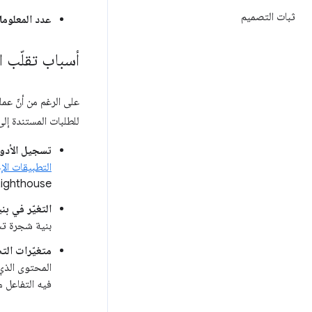
ثبات التصميم
عدد المعلوم
أسباب تقلّب ا
على الرغم من أنّ ع
للطلبات المستندة إلى
تسجيل الأدوا
التطبيقات الإ
ighthouse.
التغيّر في ب
بنية شجرة تس
متغيّرات التصم
المحتوى الذي
فيه التفاعل م