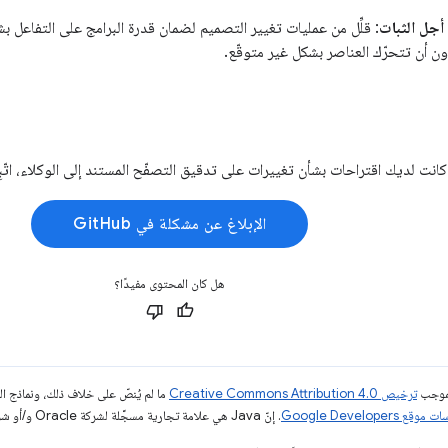
أجل الثبات
: قلِّل من عمليات تغيير التصميم لضمان قدرة البرامج على التفاعل
ن أن تتحرّك العناصر بشكل غير متوقّع.
انت لديك اقتراحات بشأن تغييرات على تدقيق التصفّح المستند إلى الوكلاء، اتّبِ
الإبلاغ عن مشكلة في GitHub
هل كان المحتوى مفيدًا؟
بموجب
ترخيص Creative Commons Attribution 4.0‏
ما لم يُنصّ على خلاف ذلك، ونماذج 
قع Google Developers‏
. إنّ Java هي علامة تجارية مسجَّلة لشركة Oracle و/أو شركائها التابعين.