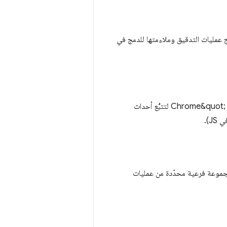
 إنتاج عمليات التدقيق وملاءمتها للدمج في
في &quot;بروتوكول أدوات مطوّري البرامج في Chrome&quot; (CDP) لتتبُّع أحداث
رامج الآلية على شجرة تسهيل الاستخدام كنموذج البيانات الأساسي. تفلتر Lighthouse مجموعة فرعية محدّدة من عمليات