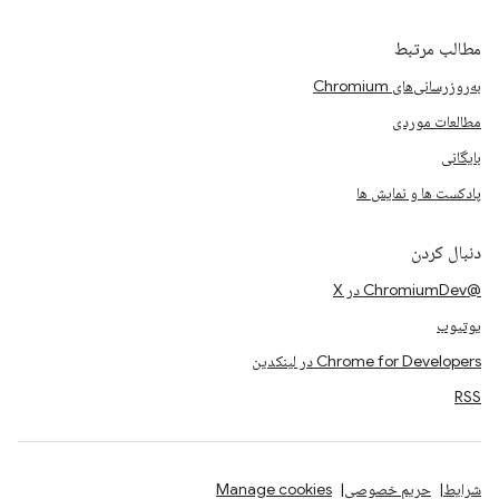
مطالب مرتبط
به‌روزرسانی‌های Chromium
مطالعات موردی
بایگانی
پادکست ها و نمایش ها
دنبال کردن
@ChromiumDev در X
یوتیوب
Chrome for Developers در لینکدین
RSS
شرایط
حریم خصوصی
Manage cookies