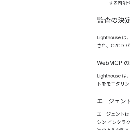
する可能
監査の決
Lightho
され、CI/C
Web
MCP 
Lighthouse は
トをモニタリン
エージェン
エージェントは、
シン インタラ