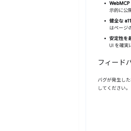
WebMC
示的に公
健全な a
はページ
安定性を
UI を確
フィード
バグが発生した
してください。