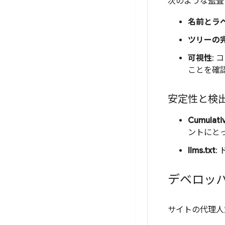
次のような監査
名前とラ
ツリーの
可視性
:
ことを確
安定性と検
Cumulati
ントにと
llms.txt
:
デベロッ
サイトの代理人