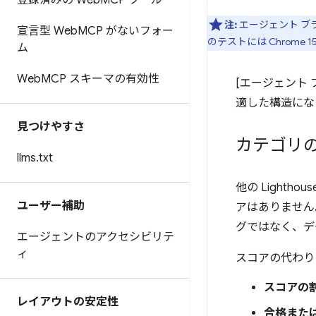
登録済みの Web
MCP ツール
注:
エージェント ブ
宣言型 Web
MCP がないフォー
のテストには Chrome
ム
Web
MCP スキーマの有効性
[エージェント
適した構造にな
見つけやすさ
カテゴリ
llms
.
txt
他の Light
ユーザー補助
アはありません
グではなく、デ
エージェントのアクセシビリテ
ィ
スコアの代わり
スコアの
レイアウトの安定性
合格また