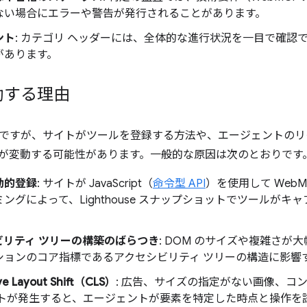
ない場合にエラーや警告が発行されることがあります。
ント
: カテゴリ ヘッダーには、全体的な進行状況を一目で確認
があります。
動する理由
ですが、サイトがツールを登録する方法や、エージェントのリ
が変動する可能性があります。一般的な原因は次のとおりです
動的登録
: サイトが JavaScript（
命令型 API
）を使用して Web
ングによって、Lighthouse スナップショットでツールが
ビリティ ツリーの構築のばらつき
: DOM のサイズや複雑さ
ションのコア指標であるアクセシビリティ ツリーの構造に影響
ve Layout Shift（CLS）
: 広告、サイズの指定がない画像、コ
フトが発生すると、エージェントが要素を特定した時点と操作を